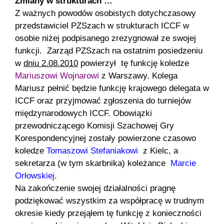
Zmiany w strukturach …
Z ważnych powodów osobistych dotychczasowy
przedstawiciel PZSzach w strukturach ICCF w
osobie niżej podpisanego zrezygnował ze swojej
funkcji. Zarząd PZSzach na ostatnim posiedzeniu
w
dniu 2.08.2010
powierzył tę funkcję koledze
Mariuszowi Wojnarowi
z Warszawy. Kolega
Mariusz pełnić będzie funkcję krajowego delegata w
ICCF oraz przyjmować zgłoszenia do turniejów
międzynarodowych ICCF. Obowiązki
przewodniczącego Komisji Szachowej Gry
Korespondencyjnej zostały powierzone czasowo
koledze
Tomaszowi Stefaniakowi
z Kielc, a
sekretarza (w tym skarbnika) koleżance
Marcie
Orłowskiej
.
Na zakończenie swojej działalności pragnę
podziękować wszystkim za współpracę w trudnym
okresie kiedy przejąłem tę funkcję z konieczności