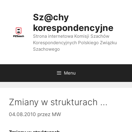
Przejdź
do
Sz@chy
treści
korespondencyjne
Strona internetowa Komisji Szachów
Korespondencyjnych Polskiego Związku
Szachowego
Menu
Zmiany w strukturach …
04.08.2010
przez
MW