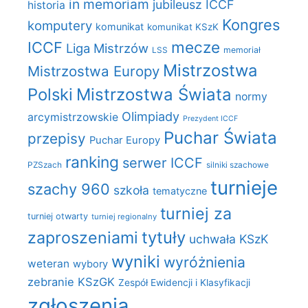
in memoriam
jubileusz ICCF
historia
Kongres
komputery
komunikat
komunikat KSzK
mecze
ICCF
Liga Mistrzów
LSS
memoriał
Mistrzostwa
Mistrzostwa Europy
Polski
Mistrzostwa Świata
normy
Olimpiady
arcymistrzowskie
Prezydent ICCF
Puchar Świata
przepisy
Puchar Europy
ranking
serwer ICCF
PZSzach
silniki szachowe
turnieje
szachy 960
szkoła
tematyczne
turniej za
turniej otwarty
turniej regionalny
zaproszeniami
tytuły
uchwała KSzK
wyniki
wyróżnienia
weteran
wybory
zebranie KSzGK
Zespół Ewidencji i Klasyfikacji
zgłoszenia