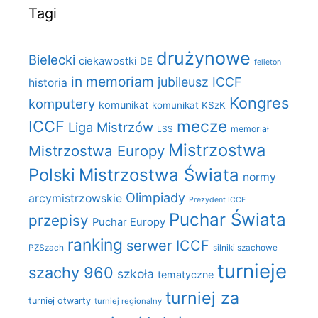
Tagi
drużynowe
Bielecki
ciekawostki
DE
felieton
in memoriam
jubileusz ICCF
historia
Kongres
komputery
komunikat
komunikat KSzK
mecze
ICCF
Liga Mistrzów
LSS
memoriał
Mistrzostwa
Mistrzostwa Europy
Polski
Mistrzostwa Świata
normy
Olimpiady
arcymistrzowskie
Prezydent ICCF
Puchar Świata
przepisy
Puchar Europy
ranking
serwer ICCF
PZSzach
silniki szachowe
turnieje
szachy 960
szkoła
tematyczne
turniej za
turniej otwarty
turniej regionalny