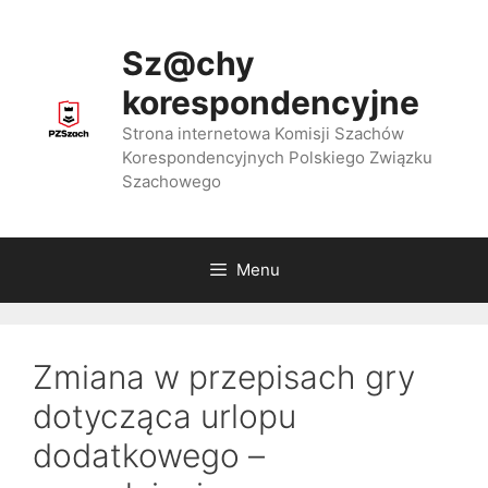
Przejdź
do
Sz@chy
treści
korespondencyjne
Strona internetowa Komisji Szachów
Korespondencyjnych Polskiego Związku
Szachowego
Menu
Zmiana w przepisach gry
dotycząca urlopu
dodatkowego –