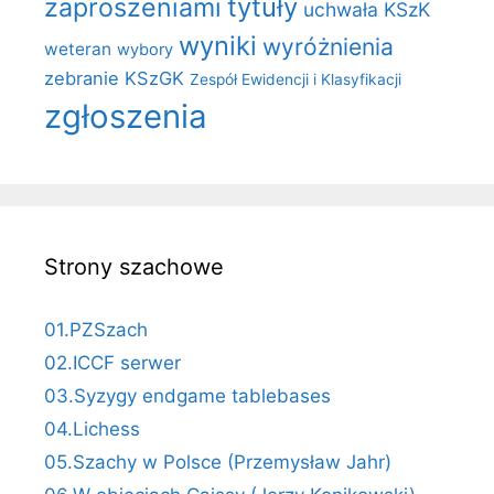
zaproszeniami
tytuły
uchwała KSzK
wyniki
wyróżnienia
weteran
wybory
zebranie KSzGK
Zespół Ewidencji i Klasyfikacji
zgłoszenia
Strony szachowe
01.PZSzach
02.ICCF serwer
03.Syzygy endgame tablebases
04.Lichess
05.Szachy w Polsce (Przemysław Jahr)