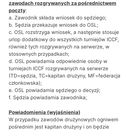
zawodach rozgrywanych za pośrednictwem
poczty
:
a. Zawodnik składa wniosek do sędziego;
b. Sędzia przekazuje wniosek do OSL;
c. OSL rozstrzyga wniosek, a następnie stosuje
urlop dodatkowy do wszystkich turniejów ICCF,
również tych rozgrywanych na serwerze, w
stosownych przypadkach;
d. OSL powiadamia odpowiednie osoby w
turniejach ICCF rozgrywanych na serwerze
(TD=sędzia, TC=kapitan drużyny, MF=federacja
członkowska);
e. OSL powiadamia sędziego o decyzji;
f. Sędzia powiadamia zawodnika;
Powiadomienia (wyjaśnienia)
W przypadku zawodów drużynowych ogniwem
pośrednim jest kapitan drużyny i on będzie