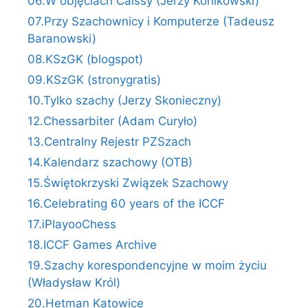
06.W objęciach Caissy (Jerzy Konikowski)
07.Przy Szachownicy i Komputerze (Tadeusz
Baranowski)
08.KSzGK (blogspot)
09.KSzGK (stronygratis)
10.Tylko szachy (Jerzy Skonieczny)
12.Chessarbiter (Adam Curyło)
13.Centralny Rejestr PZSzach
14.Kalendarz szachowy (OTB)
15.Świętokrzyski Związek Szachowy
16.Celebrating 60 years of the ICCF
17.iPlayooChess
18.ICCF Games Archive
19.Szachy korespondencyjne w moim życiu
(Władysław Król)
20.Hetman Katowice