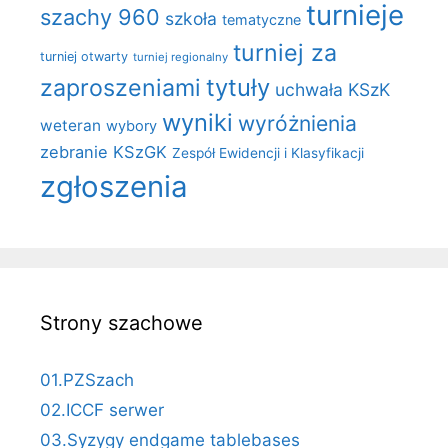
turnieje
szachy 960
szkoła
tematyczne
turniej za
turniej otwarty
turniej regionalny
zaproszeniami
tytuły
uchwała KSzK
wyniki
wyróżnienia
weteran
wybory
zebranie KSzGK
Zespół Ewidencji i Klasyfikacji
zgłoszenia
Strony szachowe
01.PZSzach
02.ICCF serwer
03.Syzygy endgame tablebases