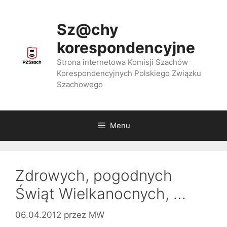
Przejdź
do
Sz@chy
treści
korespondencyjne
Strona internetowa Komisji Szachów
Korespondencyjnych Polskiego Związku
Szachowego
Menu
Zdrowych, pogodnych
Świąt Wielkanocnych, …
06.04.2012
przez
MW