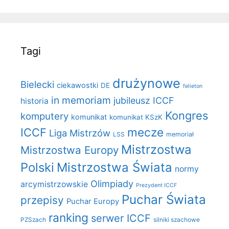
Tagi
drużynowe
Bielecki
ciekawostki
DE
felieton
in memoriam
jubileusz ICCF
historia
Kongres
komputery
komunikat
komunikat KSzK
mecze
ICCF
Liga Mistrzów
LSS
memoriał
Mistrzostwa
Mistrzostwa Europy
Polski
Mistrzostwa Świata
normy
Olimpiady
arcymistrzowskie
Prezydent ICCF
Puchar Świata
przepisy
Puchar Europy
ranking
serwer ICCF
PZSzach
silniki szachowe