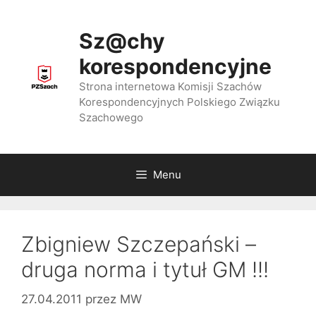
Przejdź
do
Sz@chy
treści
korespondencyjne
Strona internetowa Komisji Szachów
Korespondencyjnych Polskiego Związku
Szachowego
Menu
Zbigniew Szczepański –
druga norma i tytuł GM !!!
27.04.2011
przez
MW