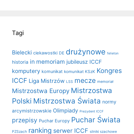
Tagi
drużynowe
Bielecki
ciekawostki
DE
felieton
in memoriam
jubileusz ICCF
historia
Kongres
komputery
komunikat
komunikat KSzK
mecze
ICCF
Liga Mistrzów
LSS
memoriał
Mistrzostwa
Mistrzostwa Europy
Polski
Mistrzostwa Świata
normy
Olimpiady
arcymistrzowskie
Prezydent ICCF
Puchar Świata
przepisy
Puchar Europy
ranking
serwer ICCF
PZSzach
silniki szachowe