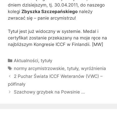
dniem dzisiejszym, tj. 30.04.2011, do naszego
kolegi
Zbyszka Szczepańskiego
należy
zwracać się – panie arcymistrzu!
Tytuł jest już widoczny w systemie. Medal i
certyfikat zostanie przekazany na moje ręce na
najbliższym Kongresie ICCF w Finlandii. [MW]
Kategorie
Aktualności
,
tytuły
Tagi
normy arcymistrzowskie
,
tytuły
,
wyróżnienia
2 Puchar Świata ICCF Weteranów (VWC) –
półfinały
Szachowy grzybek na Powsinie …