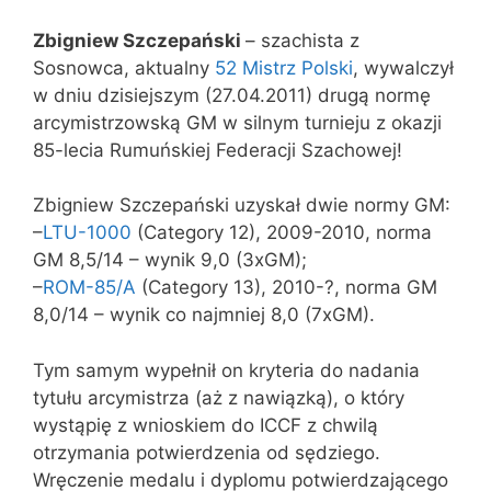
Zbigniew Szczepański
– szachista z
Sosnowca, aktualny
52 Mistrz Polski
, wywalczył
w dniu dzisiejszym (27.04.2011) drugą normę
arcymistrzowską GM w silnym turnieju z okazji
85-lecia Rumuńskiej Federacji Szachowej!
Zbigniew Szczepański uzyskał dwie normy GM:
–
LTU-1000
(Category 12), 2009-2010, norma
GM 8,5/14 – wynik 9,0 (3xGM);
–
ROM-85/A
(Category 13), 2010-?, norma GM
8,0/14 – wynik co najmniej 8,0 (7xGM).
Tym samym wypełnił on kryteria do nadania
tytułu arcymistrza (aż z nawiązką), o który
wystąpię z wnioskiem do ICCF z chwilą
otrzymania potwierdzenia od sędziego.
Wręczenie medalu i dyplomu potwierdzającego