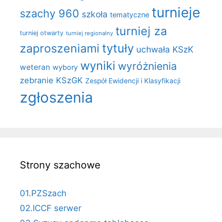
turnieje
szachy 960
szkoła
tematyczne
turniej za
turniej otwarty
turniej regionalny
zaproszeniami
tytuły
uchwała KSzK
wyniki
wyróżnienia
weteran
wybory
zebranie KSzGK
Zespół Ewidencji i Klasyfikacji
zgłoszenia
Strony szachowe
01.PZSzach
02.ICCF serwer