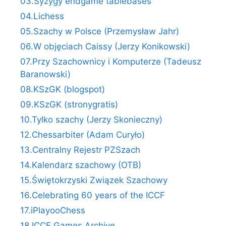
03.Syzygy endgame tablebases
04.Lichess
05.Szachy w Polsce (Przemysław Jahr)
06.W objęciach Caissy (Jerzy Konikowski)
07.Przy Szachownicy i Komputerze (Tadeusz
Baranowski)
08.KSzGK (blogspot)
09.KSzGK (stronygratis)
10.Tylko szachy (Jerzy Skonieczny)
12.Chessarbiter (Adam Curyło)
13.Centralny Rejestr PZSzach
14.Kalendarz szachowy (OTB)
15.Świętokrzyski Związek Szachowy
16.Celebrating 60 years of the ICCF
17.iPlayooChess
18.ICCF Games Archive