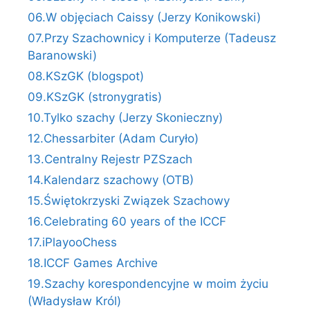
06.W objęciach Caissy (Jerzy Konikowski)
07.Przy Szachownicy i Komputerze (Tadeusz
Baranowski)
08.KSzGK (blogspot)
09.KSzGK (stronygratis)
10.Tylko szachy (Jerzy Skonieczny)
12.Chessarbiter (Adam Curyło)
13.Centralny Rejestr PZSzach
14.Kalendarz szachowy (OTB)
15.Świętokrzyski Związek Szachowy
16.Celebrating 60 years of the ICCF
17.iPlayooChess
18.ICCF Games Archive
19.Szachy korespondencyjne w moim życiu
(Władysław Król)