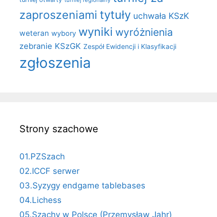
turniej regionalny
zaproszeniami
tytuły
uchwała KSzK
wyniki
wyróżnienia
weteran
wybory
zebranie KSzGK
Zespół Ewidencji i Klasyfikacji
zgłoszenia
Strony szachowe
01.PZSzach
02.ICCF serwer
03.Syzygy endgame tablebases
04.Lichess
05.Szachy w Polsce (Przemysław Jahr)