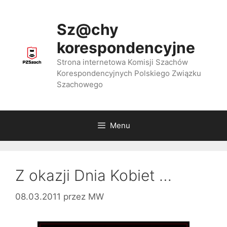
Przejdź
do
Sz@chy
treści
korespondencyjne
Strona internetowa Komisji Szachów
Korespondencyjnych Polskiego Związku
Szachowego
Menu
Z okazji Dnia Kobiet …
08.03.2011
przez
MW