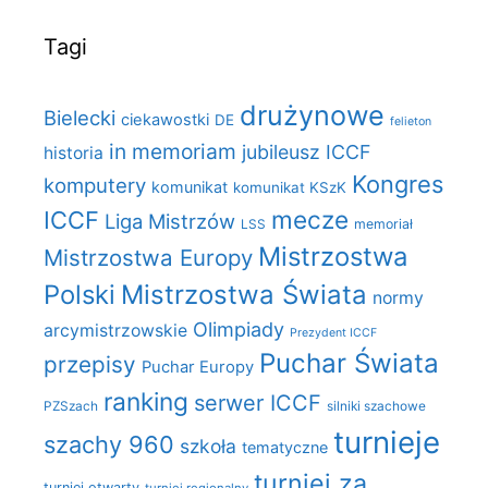
Tagi
drużynowe
Bielecki
ciekawostki
DE
felieton
in memoriam
jubileusz ICCF
historia
Kongres
komputery
komunikat
komunikat KSzK
mecze
ICCF
Liga Mistrzów
LSS
memoriał
Mistrzostwa
Mistrzostwa Europy
Polski
Mistrzostwa Świata
normy
Olimpiady
arcymistrzowskie
Prezydent ICCF
Puchar Świata
przepisy
Puchar Europy
ranking
serwer ICCF
PZSzach
silniki szachowe
turnieje
szachy 960
szkoła
tematyczne
turniej za
turniej otwarty