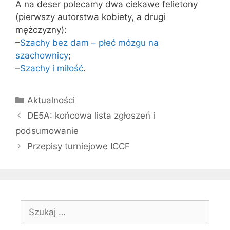
A na deser polecamy dwa ciekawe felietony
(pierwszy autorstwa kobiety, a drugi
mężczyzny):
–
Szachy bez dam – płeć mózgu na
szachownicy
;
–
Szachy i miłość
.
Kategorie
Aktualności
DE5A: końcowa lista zgłoszeń i
podsumowanie
Przepisy turniejowe ICCF
Szukaj: