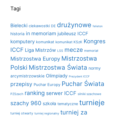
Tagi
drużynowe
Bielecki
ciekawostki
DE
felieton
in memoriam
jubileusz ICCF
historia
Kongres
komputery
komunikat
komunikat KSzK
mecze
ICCF
Liga Mistrzów
LSS
memoriał
Mistrzostwa
Mistrzostwa Europy
Polski
Mistrzostwa Świata
normy
Olimpiady
arcymistrzowskie
Prezydent ICCF
Puchar Świata
przepisy
Puchar Europy
ranking
serwer ICCF
PZSzach
silniki szachowe
turnieje
szachy 960
szkoła
tematyczne
turniej za
turniej otwarty
turniej regionalny