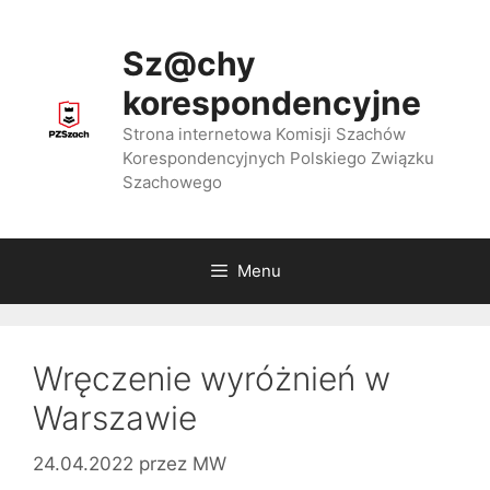
Przejdź
do
Sz@chy
treści
korespondencyjne
Strona internetowa Komisji Szachów
Korespondencyjnych Polskiego Związku
Szachowego
Menu
Wręczenie wyróżnień w
Warszawie
24.04.2022
przez
MW