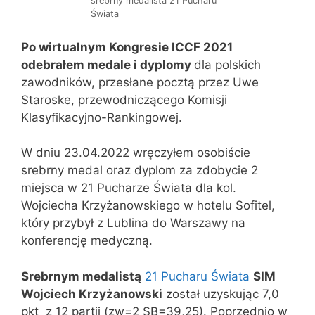
srebrny medalista 21 Pucharu
Świata
Po wirtualnym Kongresie ICCF 2021
odebrałem medale i dyplomy
dla polskich
zawodników, przesłane pocztą przez Uwe
Staroske, przewodniczącego Komisji
Klasyfikacyjno-Rankingowej.
W dniu 23.04.2022 wręczyłem osobiście
srebrny medal oraz dyplom za zdobycie 2
miejsca w 21 Pucharze Świata dla kol.
Wojciecha Krzyżanowskiego w hotelu Sofitel,
który przybył z Lublina do Warszawy na
konferencję medyczną.
Srebrnym medalistą
21 Pucharu Świata
SIM
Wojciech Krzyżanowski
został uzyskując 7,0
pkt z 12 partii (zw=2 SB=39,25). Poprzednio w