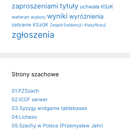
zaproszeniami
tytuły
uchwała KSzK
wyniki
wyróżnienia
weteran
wybory
zebranie KSzGK
Zespół Ewidencji i Klasyfikacji
zgłoszenia
Strony szachowe
01.PZSzach
02.ICCF serwer
03.Syzygy endgame tablebases
04.Lichess
05.Szachy w Polsce (Przemysław Jahr)