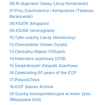
06.W objęciach Caissy (Jerzy Konikowski)
07.Przy Szachownicy i Komputerze (Tadeusz
Baranowski)
08.KSzGK (blogspot)
09.KSzGK (stronygratis)
10.Tylko szachy (Jerzy Skonieczny)
12.Chessarbiter (Adam Curyło)
13.Centralny Rejestr PZSzach
14.Kalendarz szachowy (OTB)
15.Świętokrzyski Związek Szachowy
16.Celebrating 60 years of the ICCF
17.iPlayooChess
18.ICCF Games Archive
19.Szachy korespondencyjne w moim życiu
(Władysław Król)