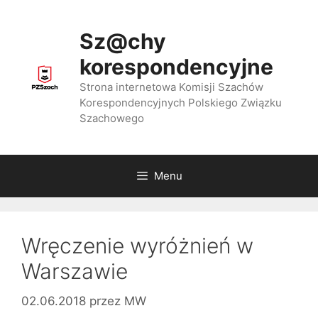
Przejdź
do
Sz@chy
treści
korespondencyjne
Strona internetowa Komisji Szachów
Korespondencyjnych Polskiego Związku
Szachowego
Menu
Wręczenie wyróżnień w
Warszawie
02.06.2018
przez
MW