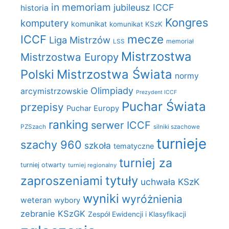
in memoriam
jubileusz ICCF
historia
Kongres
komputery
komunikat
komunikat KSzK
mecze
ICCF
Liga Mistrzów
LSS
memoriał
Mistrzostwa
Mistrzostwa Europy
Polski
Mistrzostwa Świata
normy
Olimpiady
arcymistrzowskie
Prezydent ICCF
Puchar Świata
przepisy
Puchar Europy
ranking
serwer ICCF
PZSzach
silniki szachowe
turnieje
szachy 960
szkoła
tematyczne
turniej za
turniej otwarty
turniej regionalny
zaproszeniami
tytuły
uchwała KSzK
wyniki
wyróżnienia
weteran
wybory
zebranie KSzGK
Zespół Ewidencji i Klasyfikacji