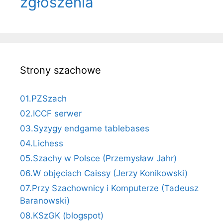
zgłoszenia
Strony szachowe
01.PZSzach
02.ICCF serwer
03.Syzygy endgame tablebases
04.Lichess
05.Szachy w Polsce (Przemysław Jahr)
06.W objęciach Caissy (Jerzy Konikowski)
07.Przy Szachownicy i Komputerze (Tadeusz
Baranowski)
08.KSzGK (blogspot)