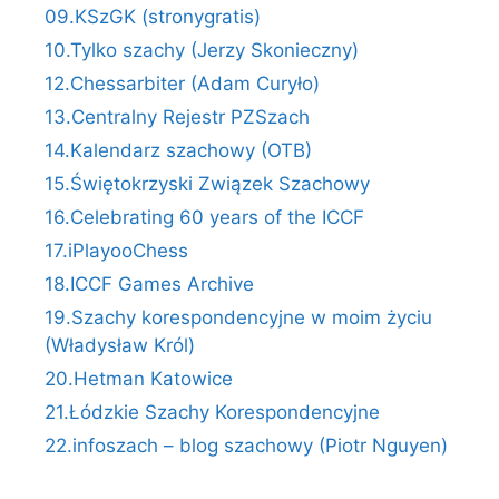
09.KSzGK (stronygratis)
10.Tylko szachy (Jerzy Skonieczny)
12.Chessarbiter (Adam Curyło)
13.Centralny Rejestr PZSzach
14.Kalendarz szachowy (OTB)
15.Świętokrzyski Związek Szachowy
16.Celebrating 60 years of the ICCF
17.iPlayooChess
18.ICCF Games Archive
19.Szachy korespondencyjne w moim życiu
(Władysław Król)
20.Hetman Katowice
21.Łódzkie Szachy Korespondencyjne
22.infoszach – blog szachowy (Piotr Nguyen)