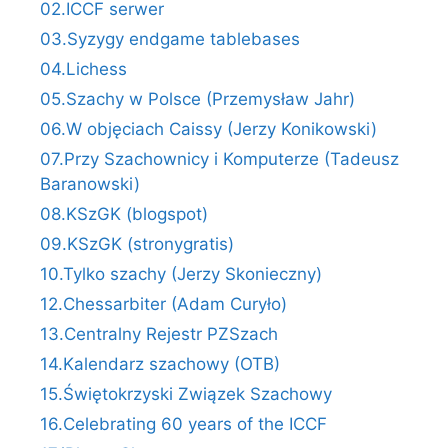
02.ICCF serwer
03.Syzygy endgame tablebases
04.Lichess
05.Szachy w Polsce (Przemysław Jahr)
06.W objęciach Caissy (Jerzy Konikowski)
07.Przy Szachownicy i Komputerze (Tadeusz
Baranowski)
08.KSzGK (blogspot)
09.KSzGK (stronygratis)
10.Tylko szachy (Jerzy Skonieczny)
12.Chessarbiter (Adam Curyło)
13.Centralny Rejestr PZSzach
14.Kalendarz szachowy (OTB)
15.Świętokrzyski Związek Szachowy
16.Celebrating 60 years of the ICCF