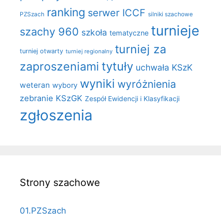
ranking
serwer ICCF
PZSzach
silniki szachowe
turnieje
szachy 960
szkoła
tematyczne
turniej za
turniej otwarty
turniej regionalny
zaproszeniami
tytuły
uchwała KSzK
wyniki
wyróżnienia
weteran
wybory
zebranie KSzGK
Zespół Ewidencji i Klasyfikacji
zgłoszenia
Strony szachowe
01.PZSzach