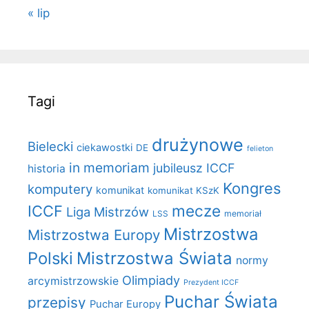
« lip
Tagi
drużynowe
Bielecki
ciekawostki
DE
felieton
in memoriam
jubileusz ICCF
historia
Kongres
komputery
komunikat
komunikat KSzK
mecze
ICCF
Liga Mistrzów
LSS
memoriał
Mistrzostwa
Mistrzostwa Europy
Polski
Mistrzostwa Świata
normy
Olimpiady
arcymistrzowskie
Prezydent ICCF
Puchar Świata
przepisy
Puchar Europy