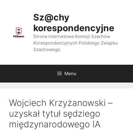
Przejdź
do
Sz@chy
treści
korespondencyjne
Strona internetowa Komisji Szachów
Korespondencyjnych Polskiego Związku
Szachowego
Menu
Wojciech Krzyżanowski –
uzyskał tytuł sędziego
międzynarodowego IA