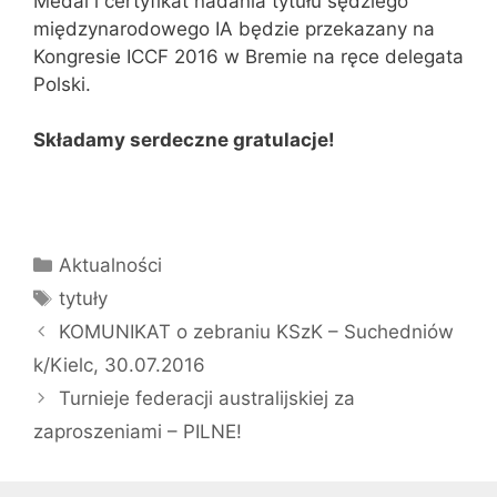
Medal i certyfikat nadania tytułu sędziego
międzynarodowego IA będzie przekazany na
Kongresie ICCF 2016 w Bremie na ręce delegata
Polski.
Składamy serdeczne gratulacje!
Kategorie
Aktualności
Tagi
tytuły
KOMUNIKAT o zebraniu KSzK – Suchedniów
k/Kielc, 30.07.2016
Turnieje federacji australijskiej za
zaproszeniami – PILNE!