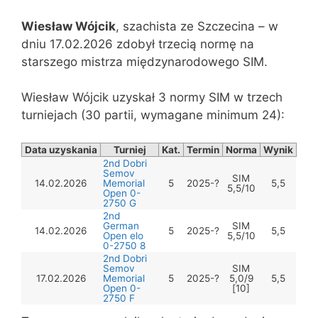
Wiesław Wójcik
, szachista ze Szczecina – w
dniu 17.02.2026 zdobył trzecią normę na
starszego mistrza międzynarodowego SIM.
Wiesław Wójcik uzyskał 3 normy SIM w trzech
turniejach (30 partii, wymagane minimum 24):
Data uzyskania
Turniej
Kat.
Termin
Norma
Wynik
2nd Dobri
Semov
SIM
14.02.2026
Memorial
5
2025-?
5,5
5,5/10
Open 0-
2750 G
2nd
German
SIM
14.02.2026
5
2025-?
5,5
Open elo
5,5/10
0-2750 8
2nd Dobri
Semov
SIM
17.02.2026
Memorial
5
2025-?
5,0/9
5,5
Open 0-
[10]
2750 F