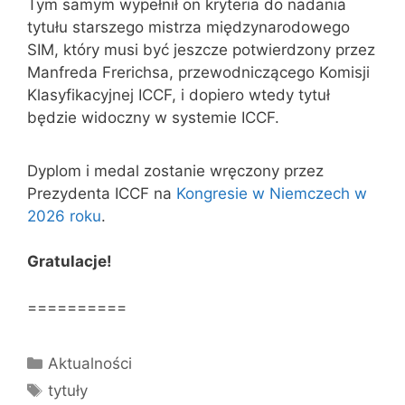
Tym samym wypełnił on kryteria do nadania
tytułu starszego mistrza międzynarodowego
SIM, który musi być jeszcze potwierdzony przez
Manfreda Frerichsa, przewodniczącego Komisji
Klasyfikacyjnej ICCF, i dopiero wtedy tytuł
będzie widoczny w systemie ICCF.
Dyplom i medal zostanie wręczony przez
Prezydenta ICCF na
Kongresie w Niemczech w
2026 roku
.
Gratulacje!
==========
Kategorie
Aktualności
Tagi
tytuły