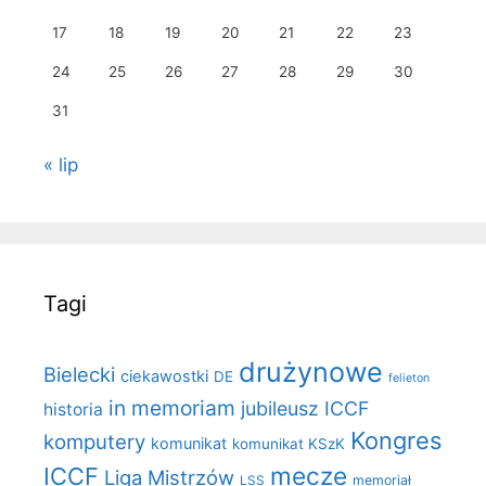
17
18
19
20
21
22
23
24
25
26
27
28
29
30
31
« lip
Tagi
drużynowe
Bielecki
ciekawostki
DE
felieton
in memoriam
jubileusz ICCF
historia
Kongres
komputery
komunikat
komunikat KSzK
mecze
ICCF
Liga Mistrzów
LSS
memoriał