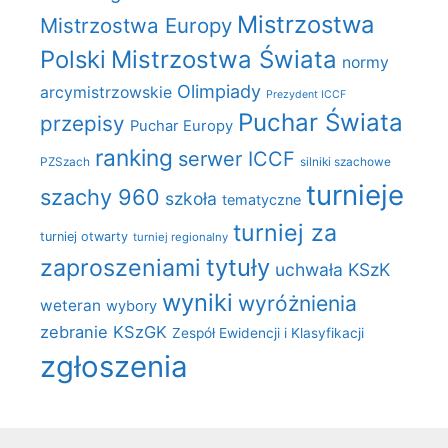
Mistrzostwa
Mistrzostwa Europy
Polski
Mistrzostwa Świata
normy
Olimpiady
arcymistrzowskie
Prezydent ICCF
Puchar Świata
przepisy
Puchar Europy
ranking
serwer ICCF
PZSzach
silniki szachowe
turnieje
szachy 960
szkoła
tematyczne
turniej za
turniej otwarty
turniej regionalny
zaproszeniami
tytuły
uchwała KSzK
wyniki
wyróżnienia
weteran
wybory
zebranie KSzGK
Zespół Ewidencji i Klasyfikacji
zgłoszenia