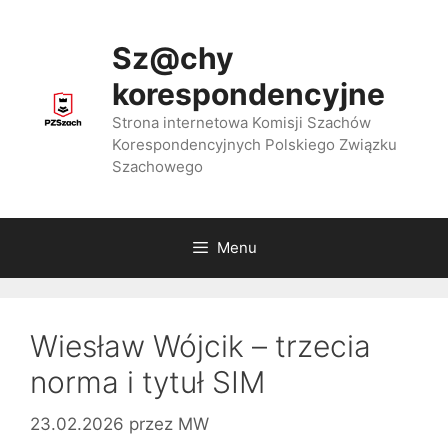
Przejdź
do
Sz@chy
treści
korespondencyjne
Strona internetowa Komisji Szachów
Korespondencyjnych Polskiego Związku
Szachowego
Menu
Wiesław Wójcik – trzecia
norma i tytuł SIM
23.02.2026
przez
MW