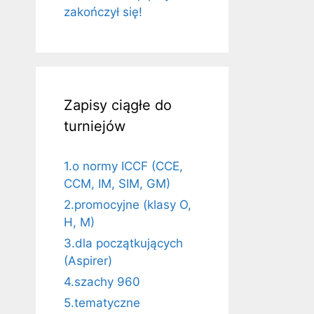
zakończył się!
Zapisy ciągłe do
turniejów
1.o normy ICCF (CCE,
CCM, IM, SIM, GM)
2.promocyjne (klasy O,
H, M)
3.dla początkujących
(Aspirer)
4.szachy 960
5.tematyczne