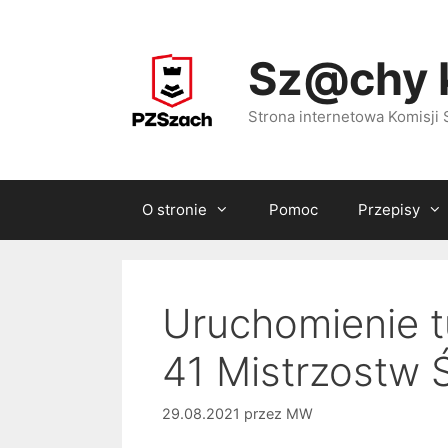
Przejdź
do
Sz@chy 
treści
Strona internetowa Komisj
O stronie
Pomoc
Przepisy
Uruchomienie t
41 Mistrzostw 
29.08.2021
przez
MW