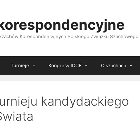
korespondencyjne
i Szachów Korespondencyjnych Polskiego Związku Szachowego
Turnieje
Kongresy ICCF
O szachach
urnieju kandydackiego
Świata