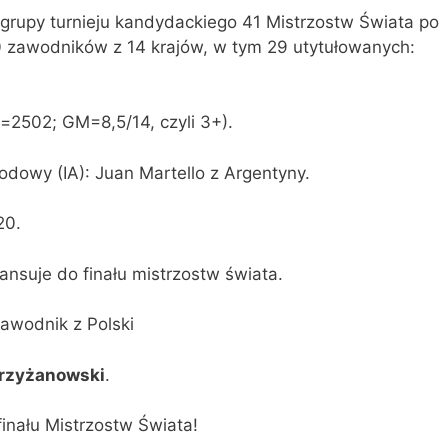
rupy turnieju kandydackiego 41 Mistrzostw Świata po
 zawodników z 14 krajów, w tym 29 utytułowanych:
r=2502; GM=8,5/14, czyli 3+).
dowy (IA): Juan Martello z Argentyny.
20.
suje do finału mistrzostw świata.
awodnik z Polski
Krzyżanowski
.
nału Mistrzostw Świata!