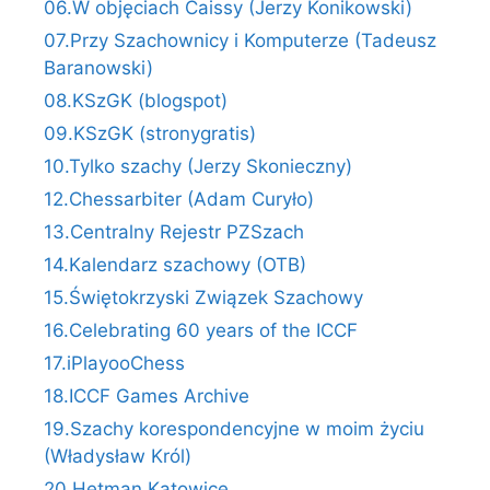
06.W objęciach Caissy (Jerzy Konikowski)
07.Przy Szachownicy i Komputerze (Tadeusz
Baranowski)
08.KSzGK (blogspot)
09.KSzGK (stronygratis)
10.Tylko szachy (Jerzy Skonieczny)
12.Chessarbiter (Adam Curyło)
13.Centralny Rejestr PZSzach
14.Kalendarz szachowy (OTB)
15.Świętokrzyski Związek Szachowy
16.Celebrating 60 years of the ICCF
17.iPlayooChess
18.ICCF Games Archive
19.Szachy korespondencyjne w moim życiu
(Władysław Król)
20.Hetman Katowice