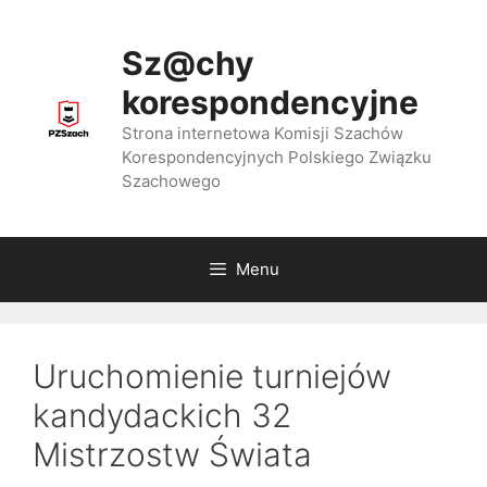
Przejdź
do
Sz@chy
treści
korespondencyjne
Strona internetowa Komisji Szachów
Korespondencyjnych Polskiego Związku
Szachowego
Menu
Uruchomienie turniejów
kandydackich 32
Mistrzostw Świata