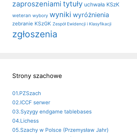
zaproszeniami
tytuły
uchwała KSzK
wyniki
wyróżnienia
weteran
wybory
zebranie KSzGK
Zespół Ewidencji i Klasyfikacji
zgłoszenia
Strony szachowe
01.PZSzach
02.ICCF serwer
03.Syzygy endgame tablebases
04.Lichess
05.Szachy w Polsce (Przemysław Jahr)