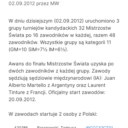
02.09.2012
przez
MW
W dniu dzisiejszym (02.09.2012) uruchomiono 3
grupy turniejów kandydackich 32 Mistrzostw
Świata po 16 zawodników w każdej, razem 48
zawodników. Wszystkie grupy są kategorii 11
(GM=10 SIM=7½ IM=6½).
Awans do finału Mistrzostw Świata uzyska po
dwóch zawodników z każdej grupy. Zawody
sędziują sędziowie międzynarodowi (IA): Juan
Alberto Martello z Argentyny oraz Laurent
Tinture z Francji. Oficjalny start zawodów:
20.09.2012.
W zawodach startuje 2 osoby z Polski:
420186
Baranowski, Tadeusz
WCCC32CT01