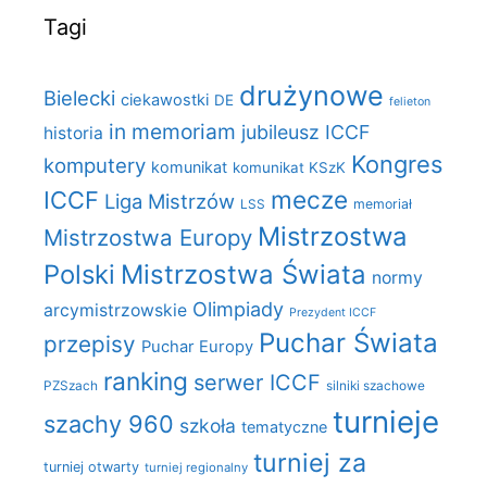
Tagi
drużynowe
Bielecki
ciekawostki
DE
felieton
in memoriam
jubileusz ICCF
historia
Kongres
komputery
komunikat
komunikat KSzK
mecze
ICCF
Liga Mistrzów
LSS
memoriał
Mistrzostwa
Mistrzostwa Europy
Polski
Mistrzostwa Świata
normy
Olimpiady
arcymistrzowskie
Prezydent ICCF
Puchar Świata
przepisy
Puchar Europy
ranking
serwer ICCF
PZSzach
silniki szachowe
turnieje
szachy 960
szkoła
tematyczne
turniej za
turniej otwarty
turniej regionalny