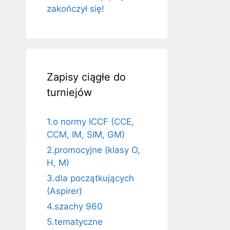
zakończył się!
Zapisy ciągłe do
turniejów
1.o normy ICCF (CCE,
CCM, IM, SIM, GM)
2.promocyjne (klasy O,
H, M)
3.dla początkujących
(Aspirer)
4.szachy 960
5.tematyczne