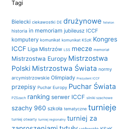
Tagi
drużynowe
Bielecki
ciekawostki
DE
felieton
in memoriam
jubileusz ICCF
historia
Kongres
komputery
komunikat
komunikat KSzK
mecze
ICCF
Liga Mistrzów
LSS
memoriał
Mistrzostwa
Mistrzostwa Europy
Polski
Mistrzostwa Świata
normy
Olimpiady
arcymistrzowskie
Prezydent ICCF
Puchar Świata
przepisy
Puchar Europy
ranking
serwer ICCF
PZSzach
silniki szachowe
turnieje
szachy 960
szkoła
tematyczne
turniej za
turniej otwarty
turniej regionalny
zaproszeniami
tytuły
uchwała KSzK