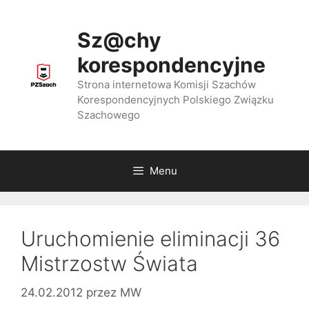
Przejdź
do
Sz@chy
treści
korespondencyjne
Strona internetowa Komisji Szachów
Korespondencyjnych Polskiego Związku
Szachowego
Menu
Uruchomienie eliminacji 36
Mistrzostw Świata
24.02.2012
przez
MW