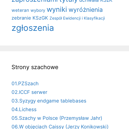
wyniki
wyróżnienia
weteran
wybory
zebranie KSzGK
Zespół Ewidencji i Klasyfikacji
zgłoszenia
Strony szachowe
01.PZSzach
02.ICCF serwer
03.Syzygy endgame tablebases
04.Lichess
05.Szachy w Polsce (Przemysław Jahr)
06.W objęciach Caissy (Jerzy Konikowski)