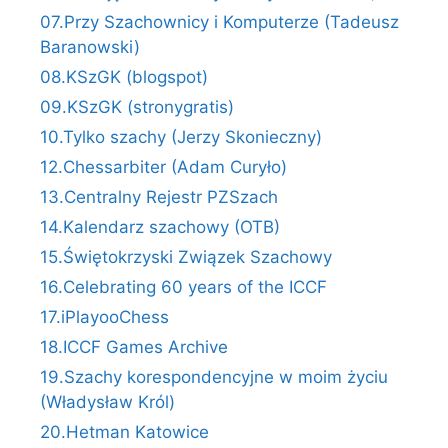
07.Przy Szachownicy i Komputerze (Tadeusz
Baranowski)
08.KSzGK (blogspot)
09.KSzGK (stronygratis)
10.Tylko szachy (Jerzy Skonieczny)
12.Chessarbiter (Adam Curyło)
13.Centralny Rejestr PZSzach
14.Kalendarz szachowy (OTB)
15.Świętokrzyski Związek Szachowy
16.Celebrating 60 years of the ICCF
17.iPlayooChess
18.ICCF Games Archive
19.Szachy korespondencyjne w moim życiu
(Władysław Król)
20.Hetman Katowice