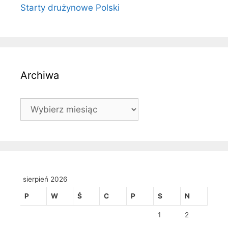
Starty drużynowe Polski
Archiwa
Archiwa
sierpień 2026
P
W
Ś
C
P
S
N
1
2