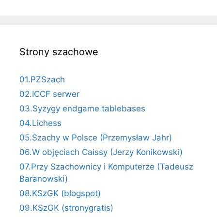
Strony szachowe
01.PZSzach
02.ICCF serwer
03.Syzygy endgame tablebases
04.Lichess
05.Szachy w Polsce (Przemysław Jahr)
06.W objęciach Caissy (Jerzy Konikowski)
07.Przy Szachownicy i Komputerze (Tadeusz
Baranowski)
08.KSzGK (blogspot)
09.KSzGK (stronygratis)