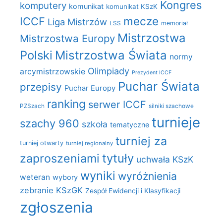
Kongres
komputery
komunikat
komunikat KSzK
mecze
ICCF
Liga Mistrzów
LSS
memoriał
Mistrzostwa
Mistrzostwa Europy
Polski
Mistrzostwa Świata
normy
Olimpiady
arcymistrzowskie
Prezydent ICCF
Puchar Świata
przepisy
Puchar Europy
ranking
serwer ICCF
PZSzach
silniki szachowe
turnieje
szachy 960
szkoła
tematyczne
turniej za
turniej otwarty
turniej regionalny
zaproszeniami
tytuły
uchwała KSzK
wyniki
wyróżnienia
weteran
wybory
zebranie KSzGK
Zespół Ewidencji i Klasyfikacji
zgłoszenia