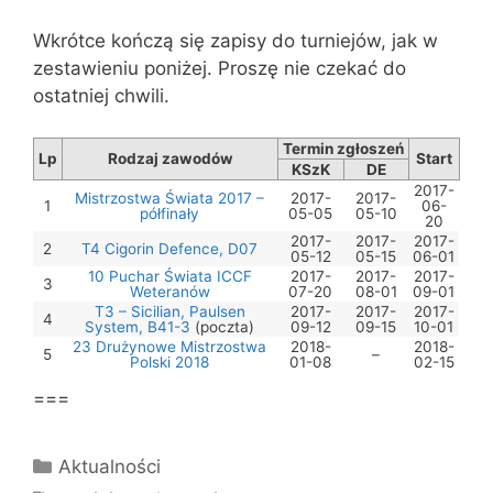
Wkrótce kończą się zapisy do turniejów, jak w
zestawieniu poniżej. Proszę nie czekać do
ostatniej chwili.
Termin zgłoszeń
Lp
Rodzaj zawodów
Start
KSzK
DE
2017-
Mistrzostwa Świata 2017 –
2017-
2017-
1
06-
półfinały
05-05
05-10
20
2017-
2017-
2017-
2
T4 Cigorin Defence, D07
05-12
05-15
06-01
10 Puchar Świata ICCF
2017-
2017-
2017-
3
Weteranów
07-20
08-01
09-01
T3 – Sicilian, Paulsen
2017-
2017-
2017-
4
System, B41-3
(poczta)
09-12
09-15
10-01
23 Drużynowe Mistrzostwa
2018-
2018-
5
–
Polski 2018
01-08
02-15
===
Kategorie
Aktualności