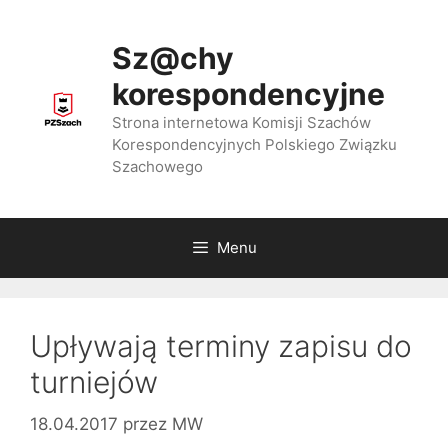
Przejdź
do
Sz@chy
treści
korespondencyjne
Strona internetowa Komisji Szachów
Korespondencyjnych Polskiego Związku
Szachowego
Menu
Upływają terminy zapisu do
turniejów
18.04.2017
przez
MW