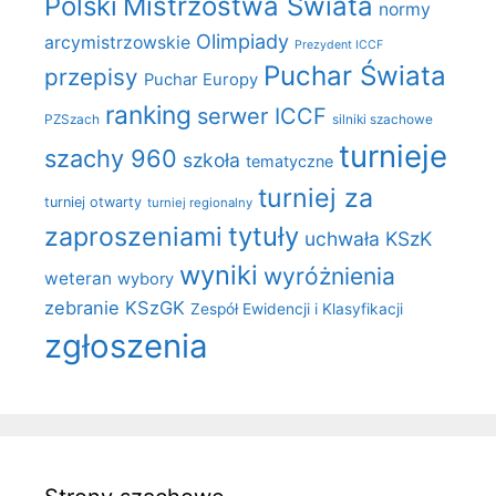
Polski
Mistrzostwa Świata
normy
Olimpiady
arcymistrzowskie
Prezydent ICCF
Puchar Świata
przepisy
Puchar Europy
ranking
serwer ICCF
PZSzach
silniki szachowe
turnieje
szachy 960
szkoła
tematyczne
turniej za
turniej otwarty
turniej regionalny
zaproszeniami
tytuły
uchwała KSzK
wyniki
wyróżnienia
weteran
wybory
zebranie KSzGK
Zespół Ewidencji i Klasyfikacji
zgłoszenia