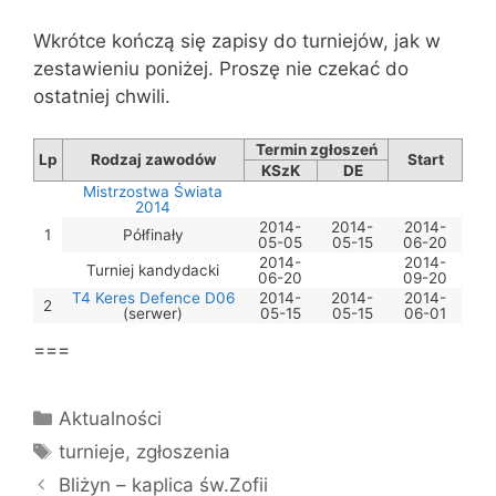
Wkrótce kończą się zapisy do turniejów, jak w
zestawieniu poniżej. Proszę nie czekać do
ostatniej chwili.
Termin zgłoszeń
Lp
Rodzaj zawodów
Start
KSzK
DE
Mistrzostwa Świata
2014
2014-
2014-
2014-
1
Półfinały
05-05
05-15
06-20
2014-
2014-
Turniej kandydacki
06-20
09-20
T4 Keres Defence D06
2014-
2014-
2014-
2
(serwer)
05-15
05-15
06-01
===
Kategorie
Aktualności
Tagi
turnieje
,
zgłoszenia
Bliżyn – kaplica św.Zofii