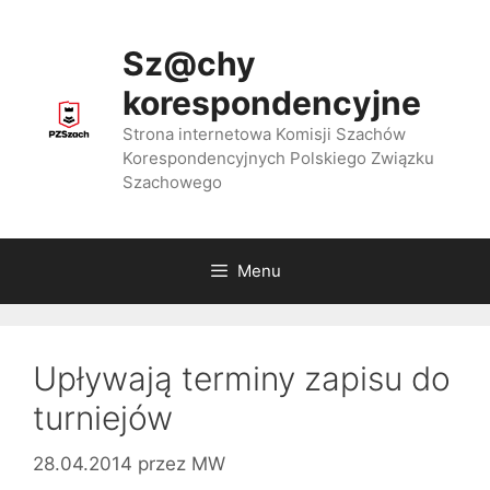
Przejdź
do
Sz@chy
treści
korespondencyjne
Strona internetowa Komisji Szachów
Korespondencyjnych Polskiego Związku
Szachowego
Menu
Upływają terminy zapisu do
turniejów
28.04.2014
przez
MW