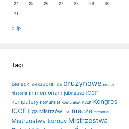
24
25
26
27
28
29
30
31
« lip
Tagi
drużynowe
Bielecki
ciekawostki
DE
felieton
in memoriam
jubileusz ICCF
historia
Kongres
komputery
komunikat
komunikat KSzK
mecze
ICCF
Liga Mistrzów
LSS
memoriał
Mistrzostwa
Mistrzostwa Europy