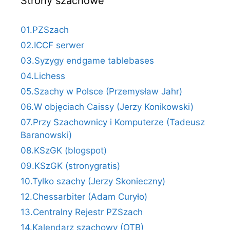
Strony szachowe
01.PZSzach
02.ICCF serwer
03.Syzygy endgame tablebases
04.Lichess
05.Szachy w Polsce (Przemysław Jahr)
06.W objęciach Caissy (Jerzy Konikowski)
07.Przy Szachownicy i Komputerze (Tadeusz
Baranowski)
08.KSzGK (blogspot)
09.KSzGK (stronygratis)
10.Tylko szachy (Jerzy Skonieczny)
12.Chessarbiter (Adam Curyło)
13.Centralny Rejestr PZSzach
14.Kalendarz szachowy (OTB)