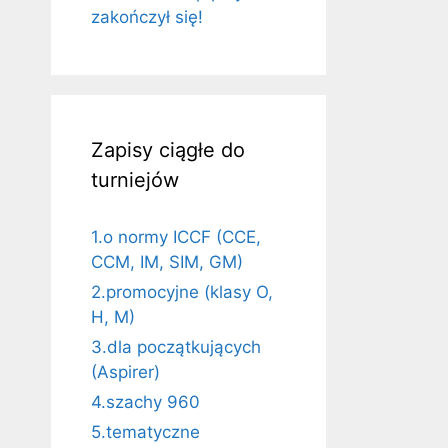
zakończył się!
Zapisy ciągłe do
turniejów
1.o normy ICCF (CCE,
CCM, IM, SIM, GM)
2.promocyjne (klasy O,
H, M)
3.dla początkujących
(Aspirer)
4.szachy 960
5.tematyczne