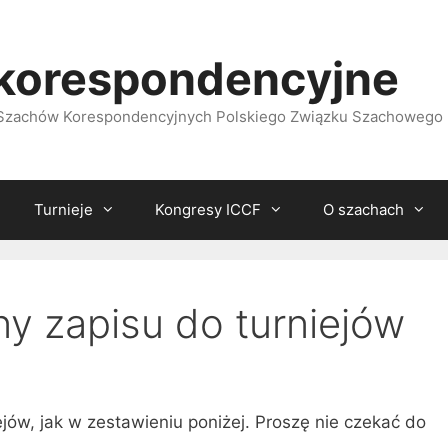
korespondencyjne
i Szachów Korespondencyjnych Polskiego Związku Szachowego
Turnieje
Kongresy ICCF
O szachach
ny zapisu do turniejów
ejów, jak w zestawieniu poniżej. Proszę nie czekać do