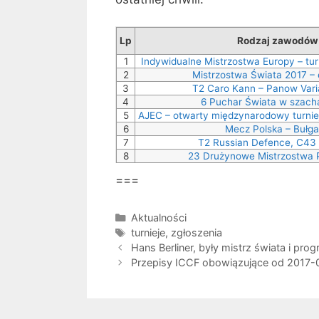
Lp
Rodzaj zawodów
1
Indywidualne Mistrzostwa Europy – tur
2
Mistrzostwa Świata 2017 – 
3
T2 Caro Kann – Panow Varia
4
6 Puchar Świata w szach
5
AJEC – otwarty międzynarodowy turniej 
6
Mecz Polska – Bułga
7
T2 Russian Defence, C43
8
23 Drużynowe Mistrzostwa P
===
Kategorie
Aktualności
Tagi
turnieje
,
zgłoszenia
Hans Berliner, były mistrz świata i prog
Przepisy ICCF obowiązujące od 2017-