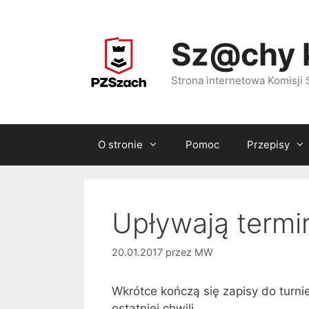
Przejdź
do
Sz@chy 
treści
Strona internetowa Komisj
O stronie
Pomoc
Przepisy
Upływają termi
20.01.2017
przez
MW
Wkrótce kończą się zapisy do turni
ostatniej chwili.