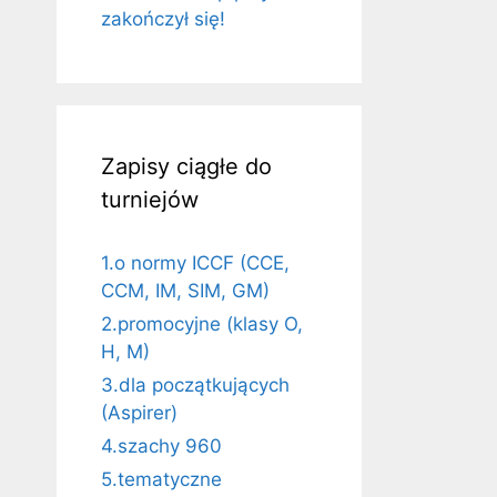
zakończył się!
Zapisy ciągłe do
turniejów
1.o normy ICCF (CCE,
CCM, IM, SIM, GM)
2.promocyjne (klasy O,
H, M)
3.dla początkujących
(Aspirer)
4.szachy 960
5.tematyczne