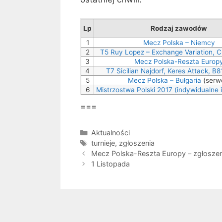
Lp
Rodzaj zawodów
1
Mecz Polska – Niemcy
2
T5 Ruy Lopez – Exchange Variation, 
3
Mecz Polska-Reszta Europ
4
T7 Sicilian Najdorf, Keres Attack, B8
5
Mecz Polska – Bułgaria
(serw
6
Mistrzostwa Polski 2017 (indywidualne 
===
Kategorie
Aktualności
Tagi
turnieje
,
zgłoszenia
Mecz Polska-Reszta Europy – zgłoszen
1 Listopada