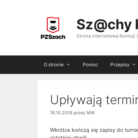
Przejdź
do
Sz@chy 
treści
Strona internetowa Komisj
O stronie
Pomoc
Przepisy
Upływają termi
18.10.2016
przez
MW
Wkrótce kończą się zapisy do turni
ostatniej chwili.