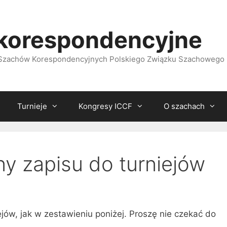
korespondencyjne
i Szachów Korespondencyjnych Polskiego Związku Szachowego
Turnieje
Kongresy ICCF
O szachach
ny zapisu do turniejów
ejów, jak w zestawieniu poniżej. Proszę nie czekać do