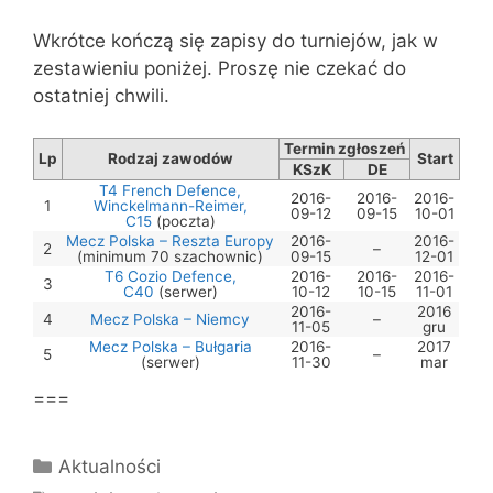
Wkrótce kończą się zapisy do turniejów, jak w
zestawieniu poniżej. Proszę nie czekać do
ostatniej chwili.
Termin zgłoszeń
Lp
Rodzaj zawodów
Start
KSzK
DE
T4 French Defence,
2016-
2016-
2016-
1
Winckelmann-Reimer,
09-12
09-15
10-01
C15
(poczta)
Mecz Polska – Reszta Europy
2016-
2016-
2
–
(minimum 70 szachownic)
09-15
12-01
T6 Cozio Defence,
2016-
2016-
2016-
3
C40
(serwer)
10-12
10-15
11-01
2016-
2016
4
Mecz Polska – Niemcy
–
11-05
gru
Mecz Polska – Bułgaria
2016-
2017
5
–
(serwer)
11-30
mar
===
Kategorie
Aktualności