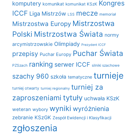
Kongres
komputery
komunikat
komunikat KSzK
mecze
ICCF
Liga Mistrzów
LSS
memoriał
Mistrzostwa
Mistrzostwa Europy
Polski
Mistrzostwa Świata
normy
Olimpiady
arcymistrzowskie
Prezydent ICCF
Puchar Świata
przepisy
Puchar Europy
ranking
serwer ICCF
PZSzach
silniki szachowe
turnieje
szachy 960
szkoła
tematyczne
turniej za
turniej otwarty
turniej regionalny
zaproszeniami
tytuły
uchwała KSzK
wyniki
wyróżnienia
weteran
wybory
zebranie KSzGK
Zespół Ewidencji i Klasyfikacji
zgłoszenia