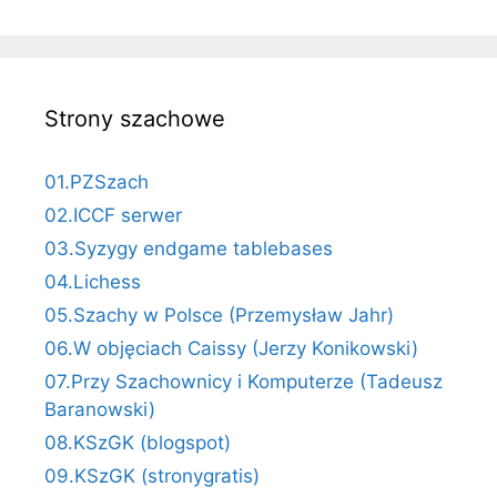
Strony szachowe
01.PZSzach
02.ICCF serwer
03.Syzygy endgame tablebases
04.Lichess
05.Szachy w Polsce (Przemysław Jahr)
06.W objęciach Caissy (Jerzy Konikowski)
07.Przy Szachownicy i Komputerze (Tadeusz
Baranowski)
08.KSzGK (blogspot)
09.KSzGK (stronygratis)