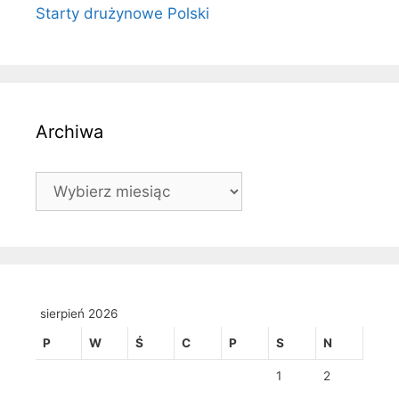
Starty drużynowe Polski
Archiwa
Archiwa
sierpień 2026
P
W
Ś
C
P
S
N
1
2