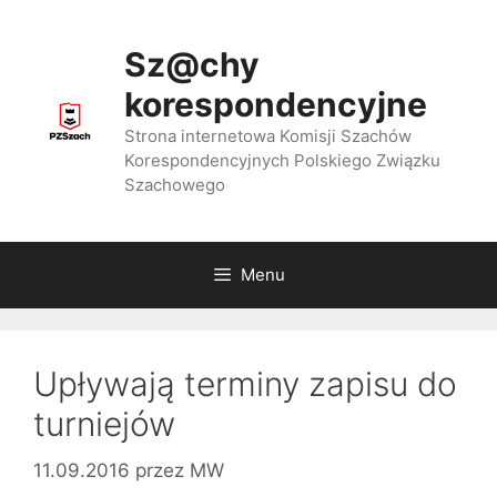
Przejdź
do
Sz@chy
treści
korespondencyjne
Strona internetowa Komisji Szachów
Korespondencyjnych Polskiego Związku
Szachowego
Menu
Upływają terminy zapisu do
turniejów
11.09.2016
przez
MW