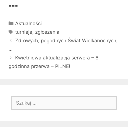
===
Kategorie
Aktualności
Tagi
turnieje
,
zgłoszenia
Zdrowych, pogodnych Świąt Wielkanocnych,
…
Kwietniowa aktualizacja serwera – 6
godzinna przerwa – PILNE!
Szukaj: