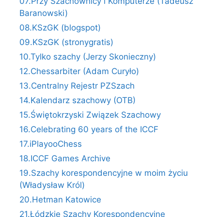
07.Przy Szachownicy i Komputerze (Tadeusz
Baranowski)
08.KSzGK (blogspot)
09.KSzGK (stronygratis)
10.Tylko szachy (Jerzy Skonieczny)
12.Chessarbiter (Adam Curyło)
13.Centralny Rejestr PZSzach
14.Kalendarz szachowy (OTB)
15.Świętokrzyski Związek Szachowy
16.Celebrating 60 years of the ICCF
17.iPlayooChess
18.ICCF Games Archive
19.Szachy korespondencyjne w moim życiu
(Władysław Król)
20.Hetman Katowice
21.Łódzkie Szachy Korespondencyjne