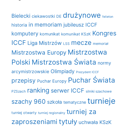
drużynowe
Bielecki
ciekawostki
DE
felieton
in memoriam
jubileusz ICCF
historia
Kongres
komputery
komunikat
komunikat KSzK
mecze
ICCF
Liga Mistrzów
LSS
memoriał
Mistrzostwa
Mistrzostwa Europy
Polski
Mistrzostwa Świata
normy
Olimpiady
arcymistrzowskie
Prezydent ICCF
Puchar Świata
przepisy
Puchar Europy
ranking
serwer ICCF
PZSzach
silniki szachowe
turnieje
szachy 960
szkoła
tematyczne
turniej za
turniej otwarty
turniej regionalny
zaproszeniami
tytuły
uchwała KSzK