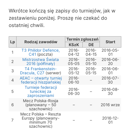
Wkrótce kończą się zapisy do turniejów, jak w
zestawieniu poniżej. Proszę nie czekać do
ostatniej chwili.
Termin zgłoszeń
Lp
Rodzaj zawodów
Start
KSzK
DE
T3 Philidor Defence,
2016-
2016-
2016-05-
1
C41
(poczta)
04-12
04-15
01
Mistrzostwa Świata
2016-
2016-
2016-06-
2
2016 (półfinały)
05-05
05-10
20
T4 Frankenstein-
2016-
2016-
2016-06-
3
Dracula, C27
(serwer)
05-12
05-15
01
AEAC – otwarty turniej
2016-
2016-07-
4
–
federacji hiszpańskiej
06-10
30
Turnieje federacji
2016-
2016-08-
5
tureckiej za
–
06-30
30
zaproszeniami
Mecz Polska-Rosja
6
(planowany – 50
–
–
2016 wrze
szachownic)
Mecz Polska – Reszta
Europy (planowany-
2016-12-
7
–
–
minimum 70
01
szachownic)