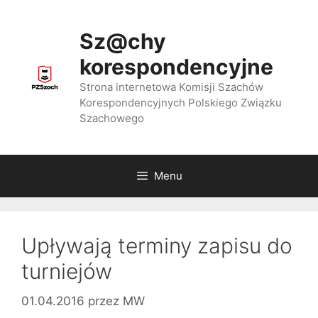
Przejdź
do
Sz@chy
treści
korespondencyjne
Strona internetowa Komisji Szachów
Korespondencyjnych Polskiego Związku
Szachowego
Menu
Upływają terminy zapisu do
turniejów
01.04.2016
przez
MW