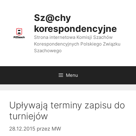
Przejdź
do
Sz@chy
treści
korespondencyjne
Strona internetowa Komisji Szachów
Korespondencyjnych Polskiego Związku
Szachowego
Menu
Upływają terminy zapisu do
turniejów
28.12.2015
przez
MW