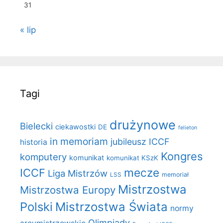
31
« lip
Tagi
drużynowe
Bielecki
ciekawostki
DE
felieton
in memoriam
jubileusz ICCF
historia
Kongres
komputery
komunikat
komunikat KSzK
mecze
ICCF
Liga Mistrzów
LSS
memoriał
Mistrzostwa
Mistrzostwa Europy
Polski
Mistrzostwa Świata
normy
Olimpiady