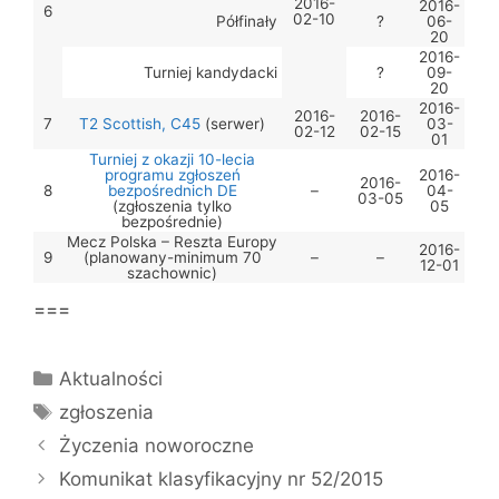
2016-
2016-
6
02-10
Półfinały
?
06-
20
2016-
Turniej kandydacki
?
09-
20
2016-
2016-
2016-
7
T2 Scottish, C45
(serwer)
03-
02-12
02-15
01
Turniej z okazji 10-lecia
programu zgłoszeń
2016-
2016-
8
bezpośrednich DE
–
04-
03-05
(zgłoszenia tylko
05
bezpośrednie)
Mecz Polska – Reszta Europy
2016-
9
(planowany-minimum 70
–
–
12-01
szachownic)
===
Kategorie
Aktualności
Tagi
zgłoszenia
Życzenia noworoczne
Komunikat klasyfikacyjny nr 52/2015