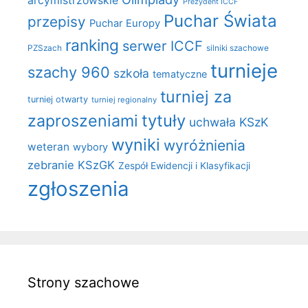
arcymistrzowskie
Prezydent ICCF
Puchar Świata
przepisy
Puchar Europy
ranking
serwer ICCF
PZSzach
silniki szachowe
turnieje
szachy 960
szkoła
tematyczne
turniej za
turniej otwarty
turniej regionalny
zaproszeniami
tytuły
uchwała KSzK
wyniki
wyróżnienia
weteran
wybory
zebranie KSzGK
Zespół Ewidencji i Klasyfikacji
zgłoszenia
Strony szachowe