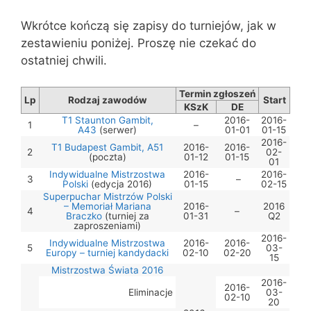
Wkrótce kończą się zapisy do turniejów, jak w
zestawieniu poniżej. Proszę nie czekać do
ostatniej chwili.
Termin zgłoszeń
Lp
Rodzaj zawodów
Start
KSzK
DE
T1 Staunton Gambit,
2016-
2016-
1
–
A43
(serwer)
01-01
01-15
2016-
T1 Budapest Gambit, A51
2016-
2016-
2
02-
(poczta)
01-12
01-15
01
Indywidualne Mistrzostwa
2016-
2016-
3
–
Polski
(edycja 2016)
01-15
02-15
Superpuchar Mistrzów Polski
– Memoriał Mariana
2016-
2016
4
–
Braczko
(turniej za
01-31
Q2
zaproszeniami)
2016-
Indywidualne Mistrzostwa
2016-
2016-
5
03-
Europy – turniej kandydacki
02-10
02-20
15
Mistrzostwa Świata 2016
2016-
2016-
Eliminacje
03-
02-10
20