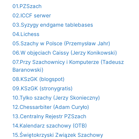
01.PZSzach
02.ICCF serwer
03.Syzygy endgame tablebases
04.Lichess
05.Szachy w Polsce (Przemysław Jahr)
06.W objęciach Caissy (Jerzy Konikowski)
07.Przy Szachownicy i Komputerze (Tadeusz
Baranowski)
08.KSzGK (blogspot)
09.KSzGK (stronygratis)
10.Tylko szachy (Jerzy Skonieczny)
12.Chessarbiter (Adam Curyło)
13.Centralny Rejestr PZSzach
14.Kalendarz szachowy (OTB)
15.Świętokrzyski Związek Szachowy