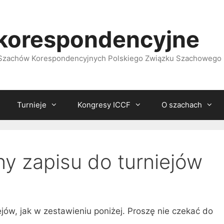
korespondencyjne
i Szachów Korespondencyjnych Polskiego Związku Szachowego
Turnieje
Kongresy ICCF
O szachach
ny zapisu do turniejów
ejów, jak w zestawieniu poniżej. Proszę nie czekać do