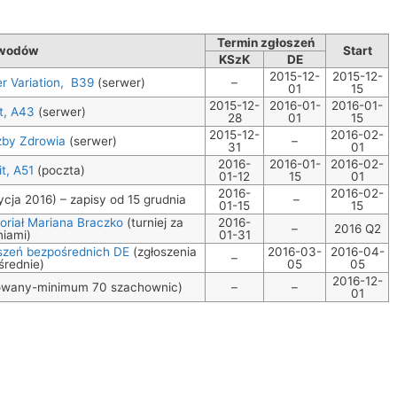
Termin zgłoszeń
awodów
Start
KSzK
DE
2015-12-
2015-12-
er Variation, B39
(serwer)
–
01
15
2015-12-
2016-01-
2016-01-
t, A43
(serwer)
28
01
15
2015-12-
2016-02-
użby Zdrowia
(serwer)
–
31
01
2016-
2016-01-
2016-02-
t, A51
(poczta)
01-12
15
01
2016-
2016-02-
cja 2016) – zapisy od 15 grudnia
–
01-15
15
oriał Mariana Braczko
(turniej za
2016-
–
2016 Q2
niami)
01-31
łoszeń bezpośrednich DE
(zgłoszenia
2016-03-
2016-04-
–
średnie)
05
05
2016-12-
nowany-minimum 70 szachownic)
–
–
01