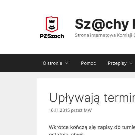
Przejdź
do
Sz@chy 
treści
Strona internetowa Komisj
O stronie
Pomoc
Przepisy
Upływają termi
16.11.2015
przez
MW
Wkrótce kończą się zapisy do turni
ostatniej chwili.