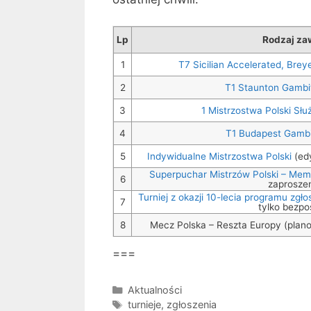
Lp
Rodzaj z
1
T7 Sicilian Accelerated, Brey
2
T1 Staunton Gambi
3
1 Mistrzostwa Polski Sł
4
T1 Budapest Gambi
5
Indywidualne Mistrzostwa Polski
(edy
Superpuchar Mistrzów Polski – Mem
6
zaprosze
Turniej z okazji 10-lecia programu zg
7
tylko bezpo
8
Mecz Polska – Reszta Europy (pla
===
Kategorie
Aktualności
Tagi
turnieje
,
zgłoszenia