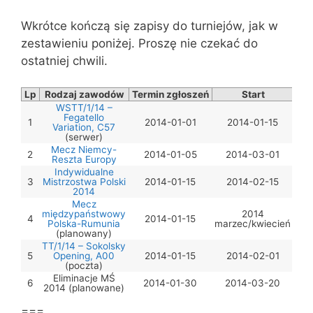
Wkrótce kończą się zapisy do turniejów, jak w
zestawieniu poniżej. Proszę nie czekać do
ostatniej chwili.
Lp
Rodzaj zawodów
Termin zgłoszeń
Start
WSTT/1/14 –
Fegatello
1
2014-01-01
2014-01-15
Variation, C57
(serwer)
Mecz Niemcy-
2
2014-01-05
2014-03-01
Reszta Europy
Indywidualne
3
Mistrzostwa Polski
2014-01-15
2014-02-15
2014
Mecz
międzypaństwowy
2014
4
2014-01-15
Polska-Rumunia
marzec/kwiecień
(planowany)
TT/1/14 – Sokolsky
5
Opening, A00
2014-01-15
2014-02-01
(poczta)
Eliminacje MŚ
6
2014-01-30
2014-03-20
2014 (planowane)
===