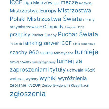
mecze
ICCF
Liga Mistrzów
LSS
memoriał
Mistrzostwa
Mistrzostwa Europy
Polski
Mistrzostwa Świata
normy
Olimpiady
arcymistrzowskie
Prezydent ICCF
Puchar Świata
przepisy
Puchar Europy
ranking
serwer ICCF
PZSzach
silniki szachowe
turnieje
szachy 960
szkoła
tematyczne
turniej za
turniej otwarty
turniej regionalny
zaproszeniami
tytuły
uchwała KSzK
wyniki
wyróżnienia
weteran
wybory
zebranie KSzGK
Zespół Ewidencji i Klasyfikacji
zgłoszenia