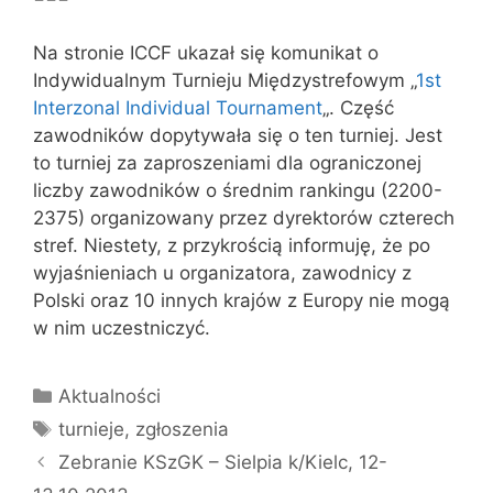
Na stronie ICCF ukazał się komunikat o
Indywidualnym Turnieju Międzystrefowym „
1st
Interzonal Individual Tournament
„. Część
zawodników dopytywała się o ten turniej. Jest
to turniej za zaproszeniami dla ograniczonej
liczby zawodników o średnim rankingu (2200-
2375) organizowany przez dyrektorów czterech
stref. Niestety, z przykrością informuję, że po
wyjaśnieniach u organizatora, zawodnicy z
Polski oraz 10 innych krajów z Europy nie mogą
w nim uczestniczyć.
Kategorie
Aktualności
Tagi
turnieje
,
zgłoszenia
Zebranie KSzGK – Sielpia k/Kielc, 12-