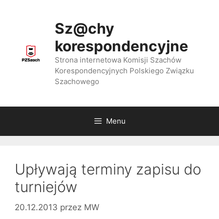
Przejdź
do
Sz@chy
treści
korespondencyjne
Strona internetowa Komisji Szachów
Korespondencyjnych Polskiego Związku
Szachowego
Menu
Upływają terminy zapisu do
turniejów
20.12.2013
przez
MW