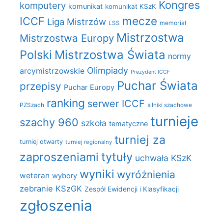
Kongres
komputery
komunikat
komunikat KSzK
mecze
ICCF
Liga Mistrzów
LSS
memoriał
Mistrzostwa
Mistrzostwa Europy
Polski
Mistrzostwa Świata
normy
Olimpiady
arcymistrzowskie
Prezydent ICCF
Puchar Świata
przepisy
Puchar Europy
ranking
serwer ICCF
PZSzach
silniki szachowe
turnieje
szachy 960
szkoła
tematyczne
turniej za
turniej otwarty
turniej regionalny
zaproszeniami
tytuły
uchwała KSzK
wyniki
wyróżnienia
weteran
wybory
zebranie KSzGK
Zespół Ewidencji i Klasyfikacji
zgłoszenia