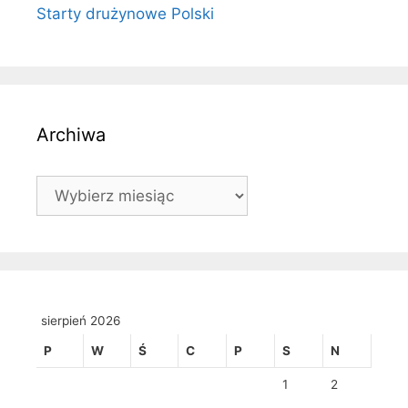
Starty drużynowe Polski
Archiwa
Archiwa
sierpień 2026
P
W
Ś
C
P
S
N
1
2