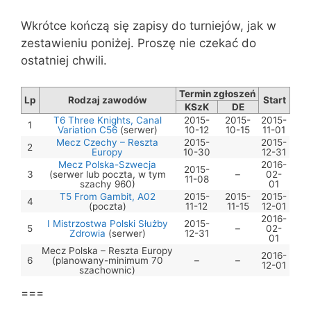
Wkrótce kończą się zapisy do turniejów, jak w
zestawieniu poniżej. Proszę nie czekać do
ostatniej chwili.
Termin zgłoszeń
Lp
Rodzaj zawodów
Start
KSzK
DE
T6 Three Knights, Canal
2015-
2015-
2015-
1
Variation C56
(serwer)
10-12
10-15
11-01
Mecz Czechy – Reszta
2015-
2015-
2
Europy
10-30
12-31
Mecz Polska-Szwecja
2016-
2015-
3
(serwer lub poczta, w tym
–
02-
11-08
szachy 960)
01
T5 From Gambit, A02
2015-
2015-
2015-
4
(poczta)
11-12
11-15
12-01
2016-
I Mistrzostwa Polski Służby
2015-
5
–
02-
Zdrowia
(serwer)
12-31
01
Mecz Polska – Reszta Europy
2016-
6
(planowany-minimum 70
–
–
12-01
szachownic)
===