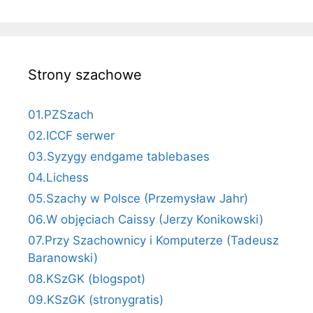
Strony szachowe
01.PZSzach
02.ICCF serwer
03.Syzygy endgame tablebases
04.Lichess
05.Szachy w Polsce (Przemysław Jahr)
06.W objęciach Caissy (Jerzy Konikowski)
07.Przy Szachownicy i Komputerze (Tadeusz
Baranowski)
08.KSzGK (blogspot)
09.KSzGK (stronygratis)