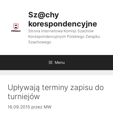
Przejdź
do
Sz@chy
treści
korespondencyjne
Strona internetowa Komisji Szachów
Korespondencyjnych Polskiego Związku
Szachowego
Menu
Upływają terminy zapisu do
turniejów
16.09.2015
przez
MW