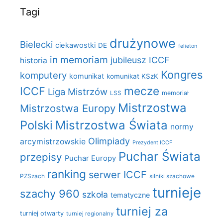
Tagi
drużynowe
Bielecki
ciekawostki
DE
felieton
in memoriam
jubileusz ICCF
historia
Kongres
komputery
komunikat
komunikat KSzK
mecze
ICCF
Liga Mistrzów
LSS
memoriał
Mistrzostwa
Mistrzostwa Europy
Polski
Mistrzostwa Świata
normy
Olimpiady
arcymistrzowskie
Prezydent ICCF
Puchar Świata
przepisy
Puchar Europy
ranking
serwer ICCF
PZSzach
silniki szachowe
turnieje
szachy 960
szkoła
tematyczne
turniej za
turniej otwarty
turniej regionalny