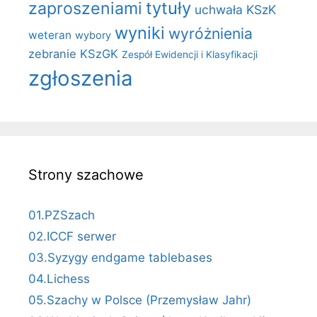
zaproszeniami
tytuły
uchwała KSzK
wyniki
wyróżnienia
weteran
wybory
zebranie KSzGK
Zespół Ewidencji i Klasyfikacji
zgłoszenia
Strony szachowe
01.PZSzach
02.ICCF serwer
03.Syzygy endgame tablebases
04.Lichess
05.Szachy w Polsce (Przemysław Jahr)