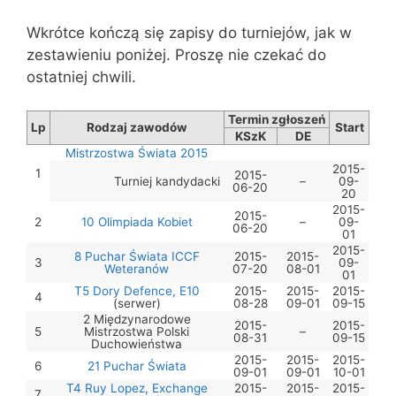
Wkrótce kończą się zapisy do turniejów, jak w
zestawieniu poniżej. Proszę nie czekać do
ostatniej chwili.
Termin zgłoszeń
Lp
Rodzaj zawodów
Start
KSzK
DE
Mistrzostwa Świata 2015
2015-
1
2015-
Turniej kandydacki
–
09-
06-20
20
2015-
2015-
2
10 Olimpiada Kobiet
–
09-
06-20
01
2015-
8 Puchar Świata ICCF
2015-
2015-
3
09-
Weteranów
07-20
08-01
01
T5 Dory Defence, E10
2015-
2015-
2015-
4
(serwer)
08-28
09-01
09-15
2 Międzynarodowe
2015-
2015-
5
Mistrzostwa Polski
–
08-31
09-15
Duchowieństwa
2015-
2015-
2015-
6
21 Puchar Świata
09-01
09-01
10-01
T4 Ruy Lopez, Exchange
2015-
2015-
2015-
7