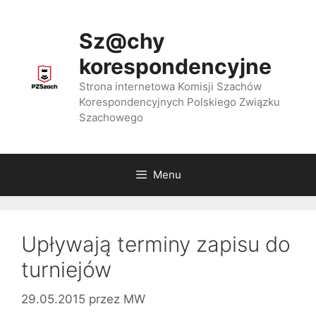
Przejdź
do
Sz@chy
treści
korespondencyjne
Strona internetowa Komisji Szachów
Korespondencyjnych Polskiego Związku
Szachowego
Menu
Upływają terminy zapisu do
turniejów
29.05.2015
przez
MW