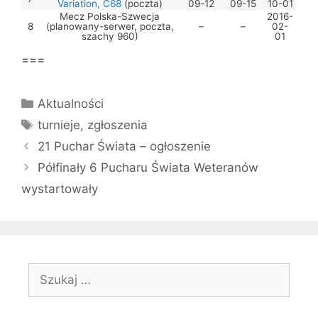
Variation, C68
(poczta)
09-12
09-15
10-01
Mecz Polska-Szwecja
2016-
8
(planowany-serwer, poczta,
–
–
02-
szachy 960)
01
===
Kategorie
Aktualności
Tagi
turnieje
,
zgłoszenia
21 Puchar Świata – ogłoszenie
Półfinały 6 Pucharu Świata Weteranów
wystartowały
Szukaj: