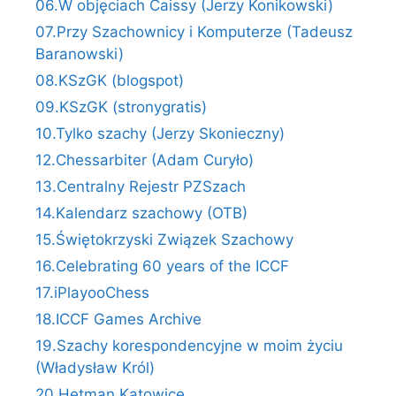
06.W objęciach Caissy (Jerzy Konikowski)
07.Przy Szachownicy i Komputerze (Tadeusz
Baranowski)
08.KSzGK (blogspot)
09.KSzGK (stronygratis)
10.Tylko szachy (Jerzy Skonieczny)
12.Chessarbiter (Adam Curyło)
13.Centralny Rejestr PZSzach
14.Kalendarz szachowy (OTB)
15.Świętokrzyski Związek Szachowy
16.Celebrating 60 years of the ICCF
17.iPlayooChess
18.ICCF Games Archive
19.Szachy korespondencyjne w moim życiu
(Władysław Król)
20.Hetman Katowice