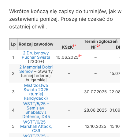
Wkrótce kończą się zapisy do turniejów, jak w
zestawieniu poniżej. Proszę nie czekać do
ostatniej chwili.
Termin zgłoszeń
Lp
Rodzaj zawodów
1*
2*
3*
KSzK
NF
DE
2 Drużynowy
5*
1
Puchar Świata
10.06.2025
–
–
(2300+)
2 Memoriał Dobri
Semov
– otwarty
2
–
–
15.07.2025
turniej federacji
bułgarskiej
Mistrzostwa
Świata 2025
3
–
30.07.2025
22.08.2025
(turniej
kandydacki)
WSTT/5/25 –
Semislav,
4
–
28.08.2025
01.09.2025
Shabalov’s
Defence, D45
WSTT/6/25 –
5
Marshall Attack,
–
12.10.2025
15.10.2025
C89
WSTT/7/25 –