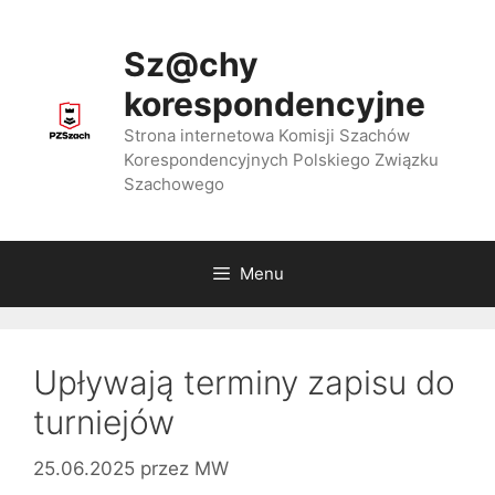
Przejdź
do
Sz@chy
treści
korespondencyjne
Strona internetowa Komisji Szachów
Korespondencyjnych Polskiego Związku
Szachowego
Menu
Upływają terminy zapisu do
turniejów
25.06.2025
przez
MW