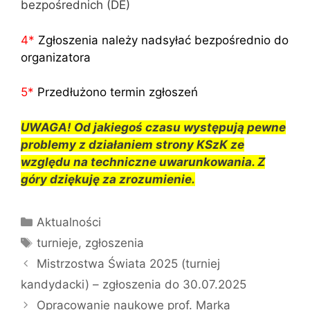
bezpośrednich (DE)
4
*
Zgłoszenia należy nadsyłać bezpośrednio do
organizatora
5
*
Przedłużono termin zgłoszeń
UWAGA! Od jakiegoś czasu występują pewne
problemy z działaniem strony KSzK ze
względu na techniczne uwarunkowania. Z
góry dziękuję za zrozumienie.
Kategorie
Aktualności
Tagi
turnieje
,
zgłoszenia
Mistrzostwa Świata 2025 (turniej
kandydacki) – zgłoszenia do 30.07.2025
Opracowanie naukowe prof. Marka