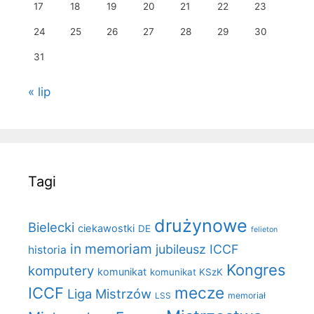
17
18
19
20
21
22
23
24
25
26
27
28
29
30
31
« lip
Tagi
drużynowe
Bielecki
ciekawostki
DE
felieton
in memoriam
jubileusz ICCF
historia
Kongres
komputery
komunikat
komunikat KSzK
mecze
ICCF
Liga Mistrzów
LSS
memoriał