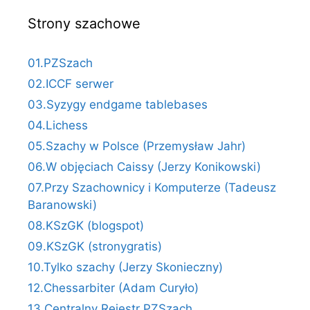
Strony szachowe
01.PZSzach
02.ICCF serwer
03.Syzygy endgame tablebases
04.Lichess
05.Szachy w Polsce (Przemysław Jahr)
06.W objęciach Caissy (Jerzy Konikowski)
07.Przy Szachownicy i Komputerze (Tadeusz
Baranowski)
08.KSzGK (blogspot)
09.KSzGK (stronygratis)
10.Tylko szachy (Jerzy Skonieczny)
12.Chessarbiter (Adam Curyło)
13.Centralny Rejestr PZSzach