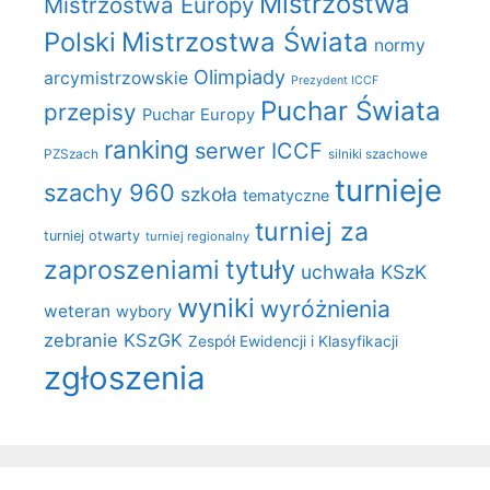
Mistrzostwa
Mistrzostwa Europy
Polski
Mistrzostwa Świata
normy
Olimpiady
arcymistrzowskie
Prezydent ICCF
Puchar Świata
przepisy
Puchar Europy
ranking
serwer ICCF
PZSzach
silniki szachowe
turnieje
szachy 960
szkoła
tematyczne
turniej za
turniej otwarty
turniej regionalny
zaproszeniami
tytuły
uchwała KSzK
wyniki
wyróżnienia
weteran
wybory
zebranie KSzGK
Zespół Ewidencji i Klasyfikacji
zgłoszenia