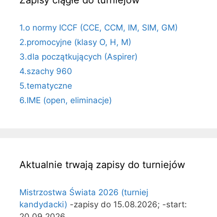
Zapisy ciągłe do turniejów
1.o normy ICCF (CCE, CCM, IM, SIM, GM)
2.promocyjne (klasy O, H, M)
3.dla początkujących (Aspirer)
4.szachy 960
5.tematyczne
6.IME (open, eliminacje)
Aktualnie trwają zapisy do turniejów
Mistrzostwa Świata 2026 (turniej
kandydacki)
-zapisy do 15.08.2026; -start:
20.09.2026