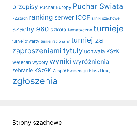
Puchar Świata
przepisy
Puchar Europy
ranking
serwer ICCF
PZSzach
silniki szachowe
turnieje
szachy 960
szkoła
tematyczne
turniej za
turniej otwarty
turniej regionalny
zaproszeniami
tytuły
uchwała KSzK
wyniki
wyróżnienia
weteran
wybory
zebranie KSzGK
Zespół Ewidencji i Klasyfikacji
zgłoszenia
Strony szachowe