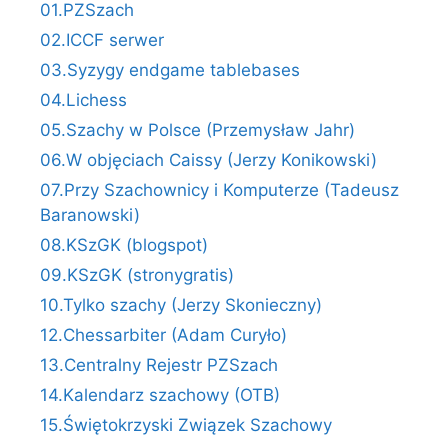
01.PZSzach
02.ICCF serwer
03.Syzygy endgame tablebases
04.Lichess
05.Szachy w Polsce (Przemysław Jahr)
06.W objęciach Caissy (Jerzy Konikowski)
07.Przy Szachownicy i Komputerze (Tadeusz
Baranowski)
08.KSzGK (blogspot)
09.KSzGK (stronygratis)
10.Tylko szachy (Jerzy Skonieczny)
12.Chessarbiter (Adam Curyło)
13.Centralny Rejestr PZSzach
14.Kalendarz szachowy (OTB)
15.Świętokrzyski Związek Szachowy