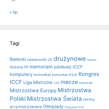
31
« lip
Tagi
drużynowe
Bielecki
ciekawostki
DE
felieton
in memoriam
jubileusz ICCF
historia
Kongres
komputery
komunikat
komunikat KSzK
mecze
ICCF
Liga Mistrzów
LSS
memoriał
Mistrzostwa
Mistrzostwa Europy
Polski
Mistrzostwa Świata
normy
Olimpiady
arcymistrzowskie
Prezydent ICCF