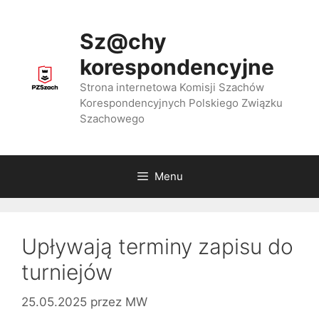
Przejdź
do
Sz@chy
treści
korespondencyjne
Strona internetowa Komisji Szachów
Korespondencyjnych Polskiego Związku
Szachowego
Menu
Upływają terminy zapisu do
turniejów
25.05.2025
przez
MW