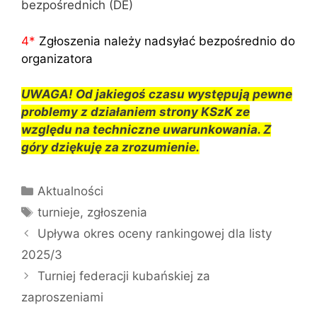
bezpośrednich (DE)
4
*
Zgłoszenia należy nadsyłać bezpośrednio do
organizatora
UWAGA! Od jakiegoś czasu występują pewne
problemy z działaniem strony KSzK ze
względu na techniczne uwarunkowania. Z
góry dziękuję za zrozumienie.
Kategorie
Aktualności
Tagi
turnieje
,
zgłoszenia
Upływa okres oceny rankingowej dla listy
2025/3
Turniej federacji kubańskiej za
zaproszeniami