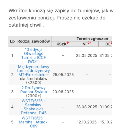
Wkrótce kończą się zapisy do turniejów, jak w
zestawieniu poniżej. Proszę nie czekać do
ostatniej chwili.
Termin zgłoszeń
Lp
Rodzaj zawodów
1*
2*
3*
KSzK
NF
DE
T
10 edycja
Otwartego
1
–
25.05.2025
31.05.2025
Turnieju ICCF
(WOT)
Międzynarodowy
turniej drużynowy
2
MT-Finkelstein
–
25.05.2025
–
–
dla średniaków
(<2300)
2 Drużynowy
3
Puchar Świata
20.06.2025
–
–
(2300+)
WSTT/5/25 –
Semislav,
4
–
28.08.2025
01.09.2025
Shabalov’s
Defence, D45
WSTT/6/25 –
5
Marshall Attack,
–
12.10.2025
15.10.2025
C89