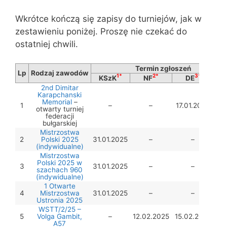
Wkrótce kończą się zapisy do turniejów, jak w
zestawieniu poniżej. Proszę nie czekać do
ostatniej chwili.
Termin zgłoszeń
Lp
Rodzaj zawodów
1*
2*
3*
KSzK
NF
DE
TO
2nd Dimitar
Karapchanski
Memorial
–
1
–
–
17.01.2025
–
otwarty turniej
federacji
bułgarskiej
Mistrzostwa
2
Polski 2025
31.01.2025
–
–
–
(indywidualne)
Mistrzostwa
Polski 2025 w
3
31.01.2025
–
–
–
szachach 960
(indywidualne)
1 Otwarte
4
Mistrzostwa
31.01.2025
–
–
–
Ustronia 2025
WSTT/2/25 –
5
Volga Gambit,
–
12.02.2025
15.02.2025
–
A57