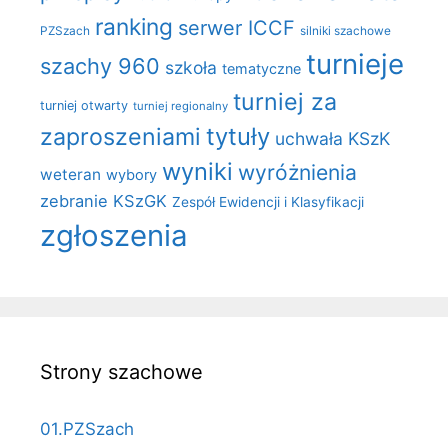
ranking
serwer ICCF
PZSzach
silniki szachowe
turnieje
szachy 960
szkoła
tematyczne
turniej za
turniej otwarty
turniej regionalny
zaproszeniami
tytuły
uchwała KSzK
wyniki
wyróżnienia
weteran
wybory
zebranie KSzGK
Zespół Ewidencji i Klasyfikacji
zgłoszenia
Strony szachowe
01.PZSzach