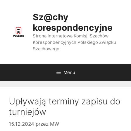
Przejdź
do
Sz@chy
treści
korespondencyjne
Strona internetowa Komisji Szachów
Korespondencyjnych Polskiego Związku
Szachowego
Menu
Upływają terminy zapisu do
turniejów
15.12.2024
przez
MW