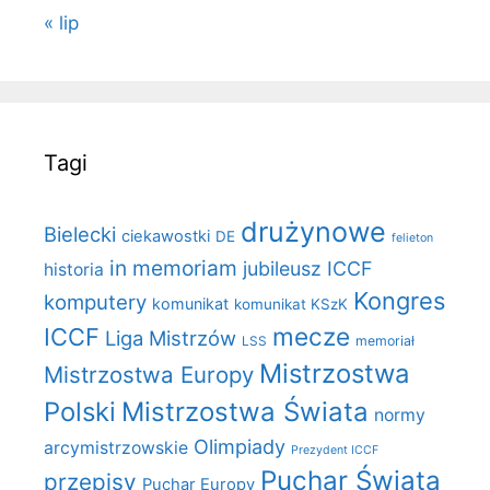
« lip
Tagi
drużynowe
Bielecki
ciekawostki
DE
felieton
in memoriam
jubileusz ICCF
historia
Kongres
komputery
komunikat
komunikat KSzK
mecze
ICCF
Liga Mistrzów
LSS
memoriał
Mistrzostwa
Mistrzostwa Europy
Polski
Mistrzostwa Świata
normy
Olimpiady
arcymistrzowskie
Prezydent ICCF
Puchar Świata
przepisy
Puchar Europy