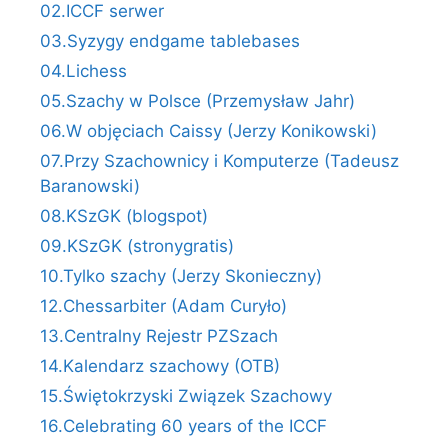
02.ICCF serwer
03.Syzygy endgame tablebases
04.Lichess
05.Szachy w Polsce (Przemysław Jahr)
06.W objęciach Caissy (Jerzy Konikowski)
07.Przy Szachownicy i Komputerze (Tadeusz
Baranowski)
08.KSzGK (blogspot)
09.KSzGK (stronygratis)
10.Tylko szachy (Jerzy Skonieczny)
12.Chessarbiter (Adam Curyło)
13.Centralny Rejestr PZSzach
14.Kalendarz szachowy (OTB)
15.Świętokrzyski Związek Szachowy
16.Celebrating 60 years of the ICCF