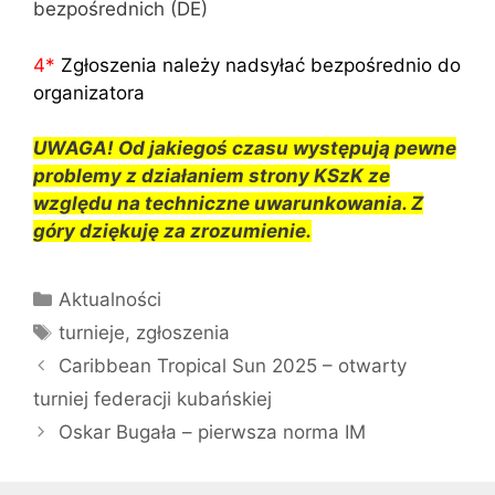
bezpośrednich (DE)
4
*
Zgłoszenia należy nadsyłać bezpośrednio do
organizatora
UWAGA! Od jakiegoś czasu występują pewne
problemy z działaniem strony KSzK ze
względu na techniczne uwarunkowania. Z
góry dziękuję za zrozumienie.
Kategorie
Aktualności
Tagi
turnieje
,
zgłoszenia
Caribbean Tropical Sun 2025 – otwarty
turniej federacji kubańskiej
Oskar Bugała – pierwsza norma IM