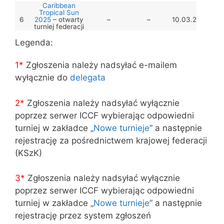
Caribbean
Tropical Sun
6
2025
– otwarty
–
–
10.03.2025
–
turniej federacji
kubańskiej
Legenda:
WSTT/3/25 –
7
Italian Gambit,
–
28.03.2025
31.03.2025
–
C50
1*
Zgłoszenia należy nadsyłać e-mailem
WSTT/4/25 –
8
Philidor Defence,
–
12.05.2025
15.05.2025
–
wyłącznie do
delegata
C41
First England
International
2*
Zgłoszenia należy nadsyłać wyłącznie
Triple Block Open
9
–
–
20.05.2025
–
– otwarty turniej
poprzez serwer ICCF wybierając odpowiedni
federacji
angielskiej
turniej w zakładce „
Nowe turnieje
” a następnie
WSTT/5/25 –
rejestrację za pośrednictwem krajowej federacji
Semislav,
10
–
28.08.2025
01.09.2025
–
Shabalov’s
(KSzK)
Defence, D45
WSTT/6/25 –
11
Marshall Attack,
–
12.10.2025
15.10.2025
–
C89
3
*
Zgłoszenia należy nadsyłać wyłącznie
WSTT/7/25 –
poprzez serwer ICCF wybierając odpowiedni
Sicilian,
12
–
28.11.2025
01.12.2025
–
Portsmouth
turniej w zakładce „
Nowe turnieje
” a następnie
Gambit, B30
rejestrację przez system zgłoszeń