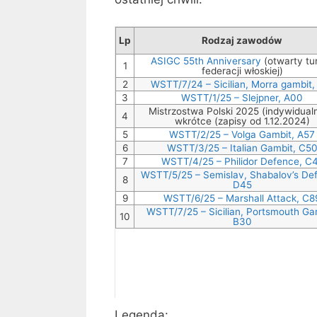
Lp
Rodzaj zawodów
ASIGC 55th Anniversary
(otwarty tur
1
federacji włoskiej)
2
WSTT/7/24 – Sicilian, Morra gambit,
3
WSTT/1/25 – Slejpner, A00
Mistrzostwa Polski 2025 (indywidualn
4
wkrótce (zapisy od 1.12.2024)
5
WSTT/2/25 – Volga Gambit, A57
6
WSTT/3/25 – Italian Gambit, C5
7
WSTT/4/25 – Philidor Defence, C
WSTT/5/25 – Semislav, Shabalov’s De
8
D45
9
WSTT/6/25 – Marshall Attack, C8
WSTT/7/25 – Sicilian, Portsmouth Ga
10
B30
Legenda: