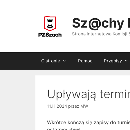
Przejdź
do
Sz@chy 
treści
Strona internetowa Komisj
O stronie
Pomoc
Przepisy
Upływają termi
11.11.2024
przez
MW
Wkrótce kończą się zapisy do turni
ostatniej chwili.