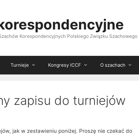
korespondencyjne
i Szachów Korespondencyjnych Polskiego Związku Szachowego
Turnieje
Kongresy ICCF
O szachach
ny zapisu do turniejów
ejów, jak w zestawieniu poniżej. Proszę nie czekać do