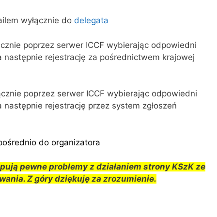
ailem wyłącznie do
delegata
ącznie poprzez serwer ICCF wybierając odpowiedni
a następnie rejestrację za pośrednictwem krajowej
ącznie poprzez serwer ICCF wybierając odpowiedni
a następnie rejestrację przez system zgłoszeń
pośrednio do organizatora
ują pewne problemy z działaniem strony KSzK ze
ania. Z góry dziękuję za zrozumienie.