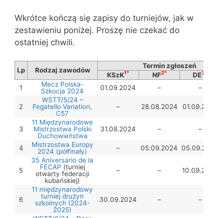
Wkrótce kończą się zapisy do turniejów, jak w
zestawieniu poniżej. Proszę nie czekać do
ostatniej chwili.
Termin zgłoszeń
Lp
Rodzaj zawodów
1*
2*
3*
KSzK
NF
DE
Mecz Polska-
1
01.09.2024
–
–
Szkocja 2024
WSTT/5/24 –
2
Fegatello Variation,
–
28.08.2024
01.09.2024
C57
11 Międzynarodowe
3
Mistrzostwa Polski
31.08.2024
–
–
Duchowieństwa
Mistrzostwa Europy
4
–
05.09.2024
05.09.202
2024 (półfinały)
35 Aniversario de la
FECAP
(turniej
5
–
–
10.09.2024
otwarty federacji
kubańskiej)
11 międzynarodowy
turniej drużyn
6
30.09.2024
–
–
szkolnych (2024-
2025)