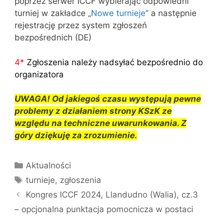
poprzez serwer ICCF wybierając odpowiedni
turniej w zakładce „
Nowe turnieje
” a następnie
rejestrację przez system zgłoszeń
bezpośrednich (DE)
4
*
Zgłoszenia należy nadsyłać bezpośrednio do
organizatora
UWAGA! Od jakiegoś czasu występują pewne
problemy z działaniem strony KSzK ze
względu na techniczne uwarunkowania. Z
góry dziękuję za zrozumienie.
Kategorie
Aktualności
Tagi
turnieje
,
zgłoszenia
Kongres ICCF 2024, Llandudno (Walia), cz.3
– opcjonalna punktacja pomocnicza w postaci