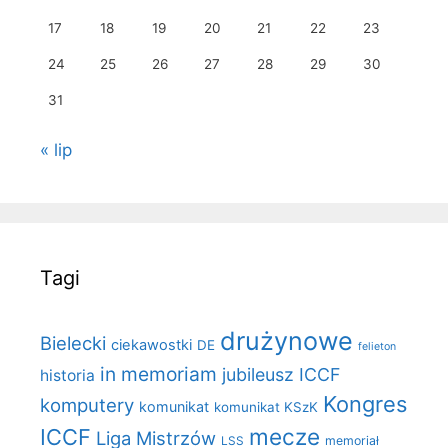
17
18
19
20
21
22
23
24
25
26
27
28
29
30
31
« lip
Tagi
drużynowe
Bielecki
ciekawostki
DE
felieton
in memoriam
jubileusz ICCF
historia
Kongres
komputery
komunikat
komunikat KSzK
mecze
ICCF
Liga Mistrzów
LSS
memoriał