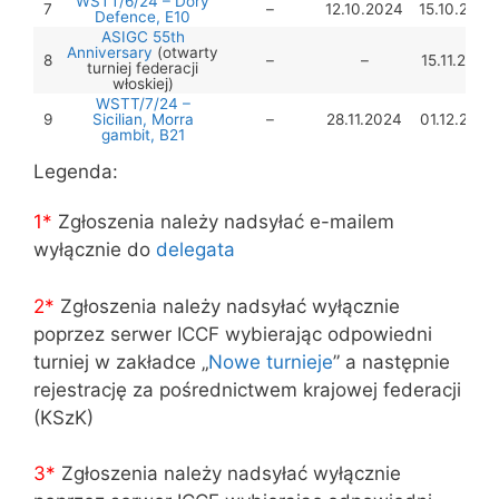
WSTT/6/24 – Dory
7
–
12.10.2024
15.10.2024
Defence, E10
ASIGC 55th
Anniversary
(otwarty
8
–
–
15.11.2024
turniej federacji
włoskiej)
WSTT/7/24 –
9
Sicilian, Morra
–
28.11.2024
01.12.2024
gambit, B21
Legenda:
1*
Zgłoszenia należy nadsyłać e-mailem
wyłącznie do
delegata
2*
Zgłoszenia należy nadsyłać wyłącznie
poprzez serwer ICCF wybierając odpowiedni
turniej w zakładce „
Nowe turnieje
” a następnie
rejestrację za pośrednictwem krajowej federacji
(KSzK)
3
*
Zgłoszenia należy nadsyłać wyłącznie