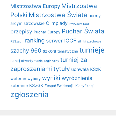
Mistrzostwa
Mistrzostwa Europy
Polski
Mistrzostwa Świata
normy
Olimpiady
arcymistrzowskie
Prezydent ICCF
Puchar Świata
przepisy
Puchar Europy
ranking
serwer ICCF
PZSzach
silniki szachowe
turnieje
szachy 960
szkoła
tematyczne
turniej za
turniej otwarty
turniej regionalny
zaproszeniami
tytuły
uchwała KSzK
wyniki
wyróżnienia
weteran
wybory
zebranie KSzGK
Zespół Ewidencji i Klasyfikacji
zgłoszenia