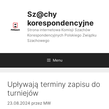
Przejdź
do
Sz@chy
treści
korespondencyjne
Strona internetowa Komisji Szachów
Korespondencyjnych Polskiego Związku
Szachowego
Menu
Upływają terminy zapisu do
turniejów
23.08.2024
przez
MW