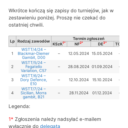
Wkrótce kończą się zapisy do turniejów, jak w
zestawieniu poniżej. Proszę nie czekać do
ostatniej chwili.
Termin zgłoszeń
Lp
Rodzaj zawodów
1*
2*
3*
4*
KSzK
NF
DE
TO
WSTT/4/24 –
1
Blackmar-Diemer
–
12.05.2024
15.05.2024
–
Gambit, D00
WSTT/5/24 –
2
Fegatello
–
28.08.2024
01.09.2024
–
Variation, C57
WSTT/6/24 –
3
Dory Defence,
–
12.10.2024
15.10.2024
–
E10
WSTT/7/24 –
4
Sicilian, Morra
–
28.11.2024
01.12.2024
–
gambit, B21
Legenda:
1*
Zgłoszenia należy nadsyłać e-mailem
wyłącznie do
delegata