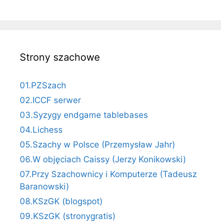
Strony szachowe
01.PZSzach
02.ICCF serwer
03.Syzygy endgame tablebases
04.Lichess
05.Szachy w Polsce (Przemysław Jahr)
06.W objęciach Caissy (Jerzy Konikowski)
07.Przy Szachownicy i Komputerze (Tadeusz
Baranowski)
08.KSzGK (blogspot)
09.KSzGK (stronygratis)