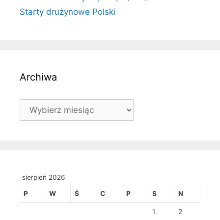
Starty drużynowe Polski
Archiwa
Archiwa
sierpień 2026
P
W
Ś
C
P
S
N
1
2