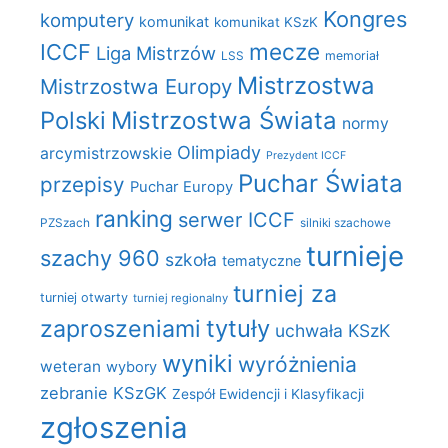
Kongres
komputery
komunikat
komunikat KSzK
mecze
ICCF
Liga Mistrzów
LSS
memoriał
Mistrzostwa
Mistrzostwa Europy
Polski
Mistrzostwa Świata
normy
Olimpiady
arcymistrzowskie
Prezydent ICCF
Puchar Świata
przepisy
Puchar Europy
ranking
serwer ICCF
PZSzach
silniki szachowe
turnieje
szachy 960
szkoła
tematyczne
turniej za
turniej otwarty
turniej regionalny
zaproszeniami
tytuły
uchwała KSzK
wyniki
wyróżnienia
weteran
wybory
zebranie KSzGK
Zespół Ewidencji i Klasyfikacji
zgłoszenia