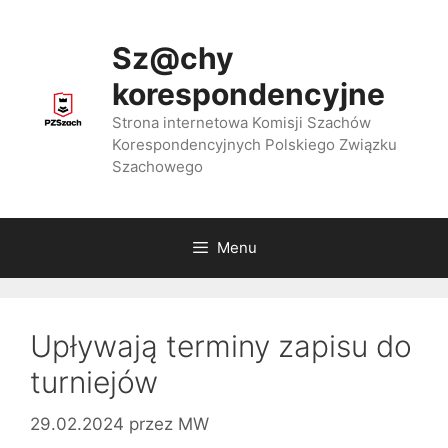
Przejdź
do
Sz@chy
treści
korespondencyjne
Strona internetowa Komisji Szachów
Korespondencyjnych Polskiego Związku
Szachowego
Menu
Upływają terminy zapisu do
turniejów
29.02.2024
przez
MW