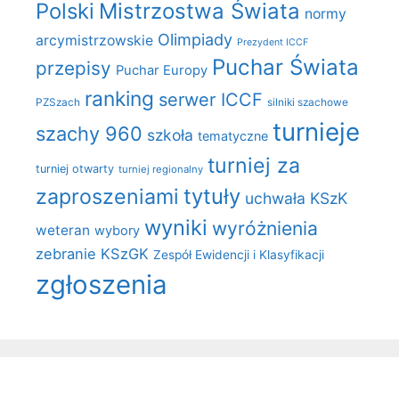
Polski
Mistrzostwa Świata
normy
Olimpiady
arcymistrzowskie
Prezydent ICCF
Puchar Świata
przepisy
Puchar Europy
ranking
serwer ICCF
PZSzach
silniki szachowe
turnieje
szachy 960
szkoła
tematyczne
turniej za
turniej otwarty
turniej regionalny
zaproszeniami
tytuły
uchwała KSzK
wyniki
wyróżnienia
weteran
wybory
zebranie KSzGK
Zespół Ewidencji i Klasyfikacji
zgłoszenia