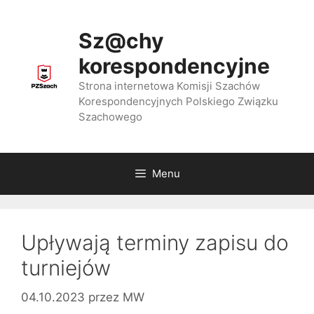
Przejdź
do
Sz@chy
treści
korespondencyjne
Strona internetowa Komisji Szachów
Korespondencyjnych Polskiego Związku
Szachowego
Menu
Upływają terminy zapisu do
turniejów
04.10.2023
przez
MW