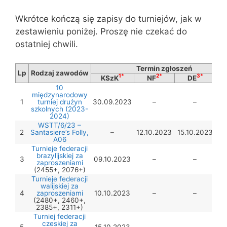
Wkrótce kończą się zapisy do turniejów, jak w
zestawieniu poniżej. Proszę nie czekać do
ostatniej chwili.
Termin zgłoszeń
Lp
Rodzaj zawodów
1*
2*
3*
KSzK
NF
DE
T
10
międzynarodowy
1
turniej drużyn
30.09.2023
–
–
szkolnych (2023-
2024)
WSTT/6/23 –
2
Santasiere’s Folly,
–
12.10.2023
15.10.2023
A06
Turnieje federacji
brazylijskiej za
3
09.10.2023
–
–
zaproszeniami
(2455+, 2076+)
Turnieje federacji
walijskiej za
4
zaproszeniami
10.10.2023
–
–
(2480+, 2460+,
2385+, 2311+)
Turniej federacji
czeskiej za