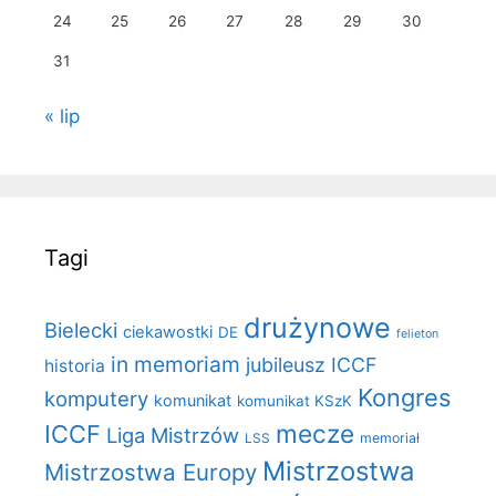
24
25
26
27
28
29
30
31
« lip
Tagi
drużynowe
Bielecki
ciekawostki
DE
felieton
in memoriam
jubileusz ICCF
historia
Kongres
komputery
komunikat
komunikat KSzK
mecze
ICCF
Liga Mistrzów
LSS
memoriał
Mistrzostwa
Mistrzostwa Europy