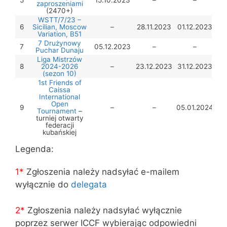
5
15.10.2023
–
–
zaproszeniami
(2470+)
WSTT/7/23 –
6
Sicilian, Moscow
–
28.11.2023
01.12.2023
Variation, B51
7 Drużynowy
7
05.12.2023
–
–
Puchar Dunaju
Liga Mistrzów
8
2024-2026
–
23.12.2023
31.12.2023
(sezon 10)
1st Friends of
Caissa
International
Open
9
–
–
05.01.2024
Tournament
–
turniej otwarty
federacji
kubańskiej
Legenda:
1*
Zgłoszenia należy nadsyłać e-mailem
wyłącznie do
delegata
2*
Zgłoszenia należy nadsyłać wyłącznie
poprzez serwer ICCF wybierając odpowiedni