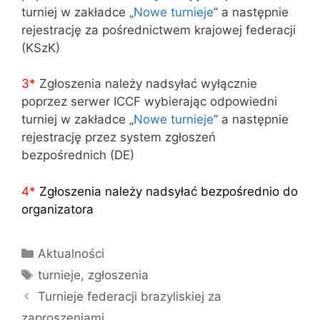
turniej w zakładce „
Nowe turnieje
” a następnie
rejestrację za pośrednictwem krajowej federacji
(KSzK)
3
*
Zgłoszenia należy nadsyłać wyłącznie
poprzez serwer ICCF wybierając odpowiedni
turniej w zakładce „
Nowe turnieje
” a następnie
rejestrację przez system zgłoszeń
bezpośrednich (DE)
4
*
Zgłoszenia należy nadsyłać bezpośrednio do
organizatora
Kategorie
Aktualności
Tagi
turnieje
,
zgłoszenia
Turnieje federacji brazyliskiej za
zaproszeniami