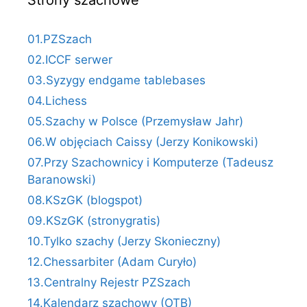
01.PZSzach
02.ICCF serwer
03.Syzygy endgame tablebases
04.Lichess
05.Szachy w Polsce (Przemysław Jahr)
06.W objęciach Caissy (Jerzy Konikowski)
07.Przy Szachownicy i Komputerze (Tadeusz
Baranowski)
08.KSzGK (blogspot)
09.KSzGK (stronygratis)
10.Tylko szachy (Jerzy Skonieczny)
12.Chessarbiter (Adam Curyło)
13.Centralny Rejestr PZSzach
14.Kalendarz szachowy (OTB)