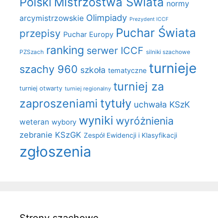
Polski
Mistrzostwa Świata
normy
Olimpiady
arcymistrzowskie
Prezydent ICCF
Puchar Świata
przepisy
Puchar Europy
ranking
serwer ICCF
PZSzach
silniki szachowe
turnieje
szachy 960
szkoła
tematyczne
turniej za
turniej otwarty
turniej regionalny
zaproszeniami
tytuły
uchwała KSzK
wyniki
wyróżnienia
weteran
wybory
zebranie KSzGK
Zespół Ewidencji i Klasyfikacji
zgłoszenia
Strony szachowe