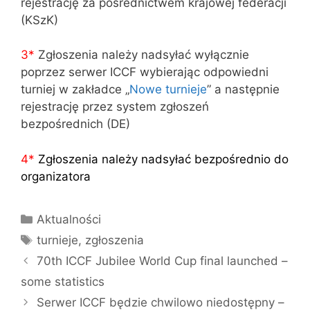
rejestrację za pośrednictwem krajowej federacji
(KSzK)
3
*
Zgłoszenia należy nadsyłać wyłącznie
poprzez serwer ICCF wybierając odpowiedni
turniej w zakładce „
Nowe turnieje
” a następnie
rejestrację przez system zgłoszeń
bezpośrednich (DE)
4
*
Zgłoszenia należy nadsyłać bezpośrednio do
organizatora
Kategorie
Aktualności
Tagi
turnieje
,
zgłoszenia
70th ICCF Jubilee World Cup final launched –
some statistics
Serwer ICCF będzie chwilowo niedostępny –