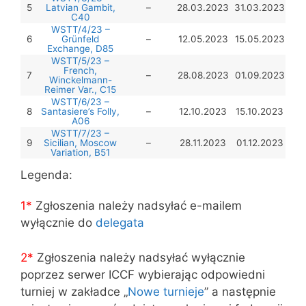
5
Latvian Gambit,
–
28.03.2023
31.03.2023
–
C40
WSTT/4/23 –
6
Grünfeld
–
12.05.2023
15.05.2023
–
Exchange, D85
WSTT/5/23 –
French,
7
–
28.08.2023
01.09.2023
–
Winckelmann-
Reimer Var., C15
WSTT/6/23 –
8
Santasiere’s Folly,
–
12.10.2023
15.10.2023
–
A06
WSTT/7/23 –
9
Sicilian, Moscow
–
28.11.2023
01.12.2023
–
Variation, B51
Legenda:
1*
Zgłoszenia należy nadsyłać e-mailem
wyłącznie do
delegata
2*
Zgłoszenia należy nadsyłać wyłącznie
poprzez serwer ICCF wybierając odpowiedni
turniej w zakładce „
Nowe turnieje
” a następnie