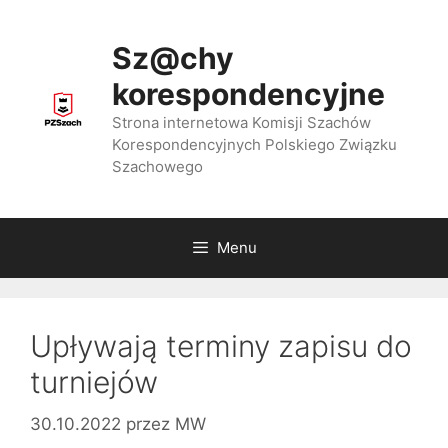
Przejdź
do
Sz@chy
treści
korespondencyjne
Strona internetowa Komisji Szachów
Korespondencyjnych Polskiego Związku
Szachowego
Menu
Upływają terminy zapisu do
turniejów
30.10.2022
przez
MW