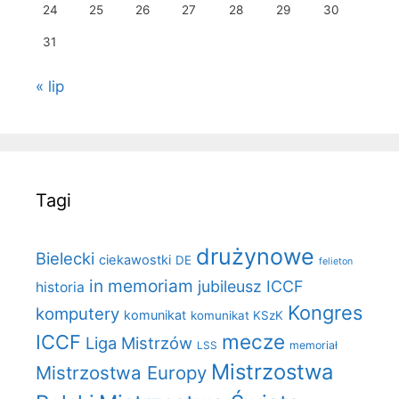
24
25
26
27
28
29
30
31
« lip
Tagi
drużynowe
Bielecki
ciekawostki
DE
felieton
in memoriam
jubileusz ICCF
historia
Kongres
komputery
komunikat
komunikat KSzK
mecze
ICCF
Liga Mistrzów
LSS
memoriał
Mistrzostwa
Mistrzostwa Europy