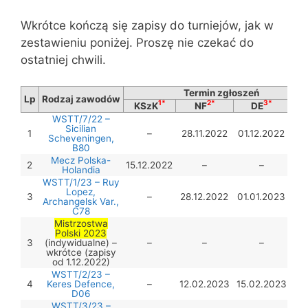
Wkrótce kończą się zapisy do turniejów, jak w
zestawieniu poniżej. Proszę nie czekać do
ostatniej chwili.
Termin zgłoszeń
Lp
Rodzaj zawodów
1*
2*
3*
KSzK
NF
DE
TO
WSTT/7/22 –
Sicilian
1
–
28.11.2022
01.12.2022
–
Scheveningen,
B80
Mecz Polska-
2
15.12.2022
–
–
–
Holandia
WSTT/1/23 – Ruy
Lopez,
3
–
28.12.2022
01.01.2023
–
Archangelsk Var.,
C78
Mistrzostwa
Polski 2023
3
(indywidualne) –
–
–
–
–
wkrótce (zapisy
od 1.12.2022)
WSTT/2/23 –
4
Keres Defence,
–
12.02.2023
15.02.2023
–
D06
WSTT/3/23 –