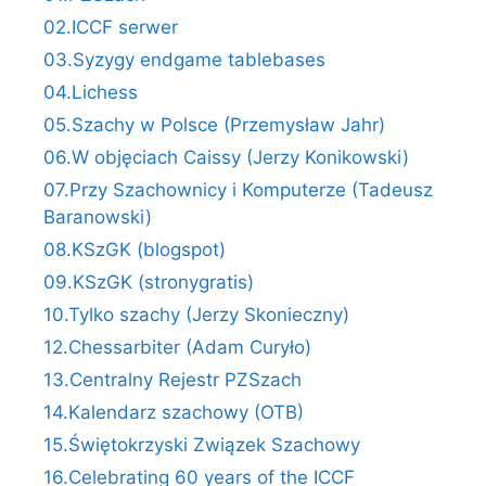
02.ICCF serwer
03.Syzygy endgame tablebases
04.Lichess
05.Szachy w Polsce (Przemysław Jahr)
06.W objęciach Caissy (Jerzy Konikowski)
07.Przy Szachownicy i Komputerze (Tadeusz
Baranowski)
08.KSzGK (blogspot)
09.KSzGK (stronygratis)
10.Tylko szachy (Jerzy Skonieczny)
12.Chessarbiter (Adam Curyło)
13.Centralny Rejestr PZSzach
14.Kalendarz szachowy (OTB)
15.Świętokrzyski Związek Szachowy
16.Celebrating 60 years of the ICCF