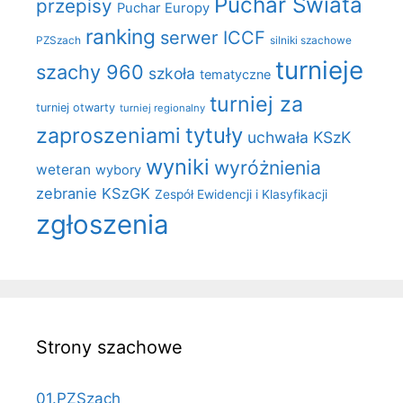
Puchar Świata
przepisy
Puchar Europy
ranking
serwer ICCF
PZSzach
silniki szachowe
turnieje
szachy 960
szkoła
tematyczne
turniej za
turniej otwarty
turniej regionalny
zaproszeniami
tytuły
uchwała KSzK
wyniki
wyróżnienia
weteran
wybory
zebranie KSzGK
Zespół Ewidencji i Klasyfikacji
zgłoszenia
Strony szachowe
01.PZSzach