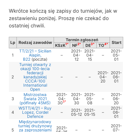
Wkrótce kończą się zapisy do turniejów, jak w
zestawieniu poniżej. Proszę nie czekać do
ostatniej chwili.
Termin zgłoszeń
Lp
Rodzaj zawodów
Start
1*
2*
3*
4*
KSzK
NF
DE
TO
TT/2/21 – Sicilian
2021-
2021-
2021-
1
Alapin,
–
04-
04-
–
05-
B22
(poczta)
12
15
01
Turniej otwarty z
okazji 100-lecia
federacji
2021-
2021-
2
kanadyjskiej
–
–
–
04-
06-
CCCA-100
20
01
International
Open
Mistrzostwa
2021-
2021-
2021-
2021-
3
Świata 2021
04-
04-
05-
–
06-
5
*
(półfinały 45MŚ)
30
30
08
20
WSTT/4/21 – Ruy
2021-
2021-
2021-
4
Lopez, Cordel
–
–
06-
05-12
05-15
Defence
01
Międzynarodowy
turniej drużynowy
2021-
2021-
5
za zaproszeniami
–
–
–
07-