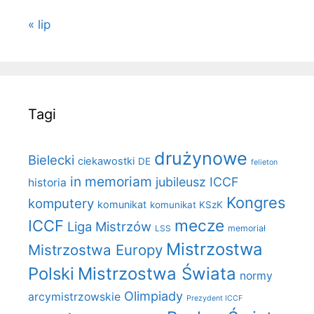
« lip
Tagi
drużynowe
Bielecki
ciekawostki
DE
felieton
in memoriam
jubileusz ICCF
historia
Kongres
komputery
komunikat
komunikat KSzK
mecze
ICCF
Liga Mistrzów
LSS
memoriał
Mistrzostwa
Mistrzostwa Europy
Polski
Mistrzostwa Świata
normy
Olimpiady
arcymistrzowskie
Prezydent ICCF