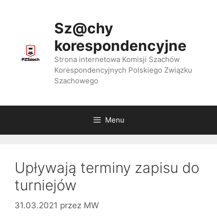
Przejdź
do
Sz@chy
treści
korespondencyjne
Strona internetowa Komisji Szachów
Korespondencyjnych Polskiego Związku
Szachowego
Menu
Upływają terminy zapisu do
turniejów
31.03.2021
przez
MW