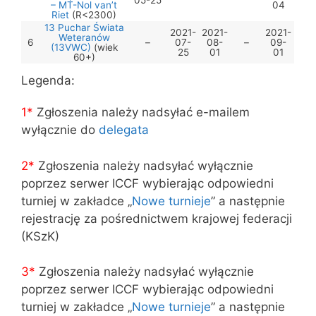
05-25
– MT-Nol van’t
04
Riet
(R<2300)
13 Puchar Świata
2021-
2021-
2021-
Weteranów
6
–
07-
08-
–
09-
(13VWC)
(wiek
25
01
01
60+)
Legenda:
1*
Zgłoszenia należy nadsyłać e-mailem
wyłącznie do
delegata
2*
Zgłoszenia należy nadsyłać wyłącznie
poprzez serwer ICCF wybierając odpowiedni
turniej w zakładce „
Nowe turnieje
” a następnie
rejestrację za pośrednictwem krajowej federacji
(KSzK)
3
*
Zgłoszenia należy nadsyłać wyłącznie
poprzez serwer ICCF wybierając odpowiedni
turniej w zakładce „
Nowe turnieje
” a następnie