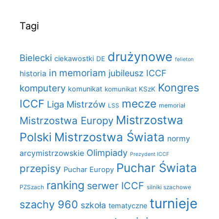
Tagi
drużynowe
Bielecki
ciekawostki
DE
felieton
in memoriam
jubileusz ICCF
historia
Kongres
komputery
komunikat
komunikat KSzK
mecze
ICCF
Liga Mistrzów
LSS
memoriał
Mistrzostwa
Mistrzostwa Europy
Polski
Mistrzostwa Świata
normy
Olimpiady
arcymistrzowskie
Prezydent ICCF
Puchar Świata
przepisy
Puchar Europy
ranking
serwer ICCF
PZSzach
silniki szachowe
turnieje
szachy 960
szkoła
tematyczne