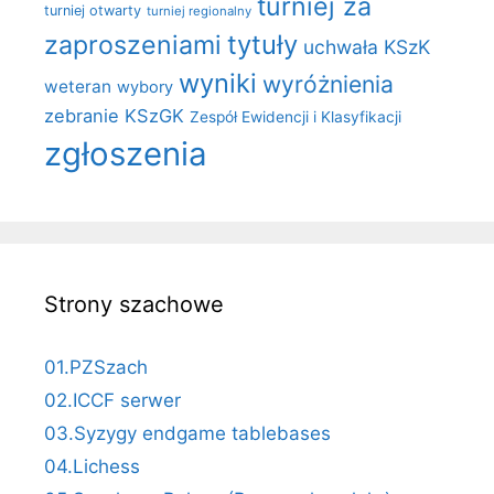
turniej za
turniej otwarty
turniej regionalny
zaproszeniami
tytuły
uchwała KSzK
wyniki
wyróżnienia
weteran
wybory
zebranie KSzGK
Zespół Ewidencji i Klasyfikacji
zgłoszenia
Strony szachowe
01.PZSzach
02.ICCF serwer
03.Syzygy endgame tablebases
04.Lichess