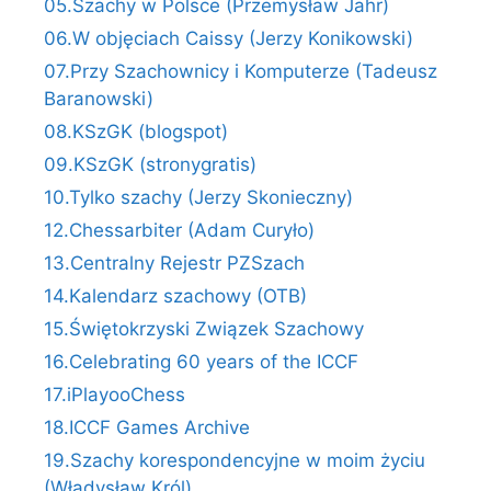
05.Szachy w Polsce (Przemysław Jahr)
06.W objęciach Caissy (Jerzy Konikowski)
07.Przy Szachownicy i Komputerze (Tadeusz
Baranowski)
08.KSzGK (blogspot)
09.KSzGK (stronygratis)
10.Tylko szachy (Jerzy Skonieczny)
12.Chessarbiter (Adam Curyło)
13.Centralny Rejestr PZSzach
14.Kalendarz szachowy (OTB)
15.Świętokrzyski Związek Szachowy
16.Celebrating 60 years of the ICCF
17.iPlayooChess
18.ICCF Games Archive
19.Szachy korespondencyjne w moim życiu
(Władysław Król)