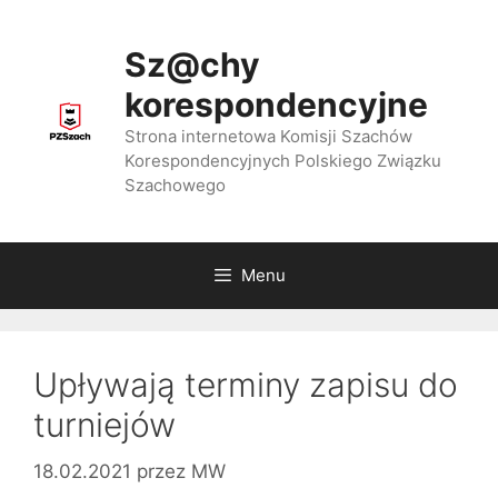
Przejdź
do
Sz@chy
treści
korespondencyjne
Strona internetowa Komisji Szachów
Korespondencyjnych Polskiego Związku
Szachowego
Menu
Upływają terminy zapisu do
turniejów
18.02.2021
przez
MW