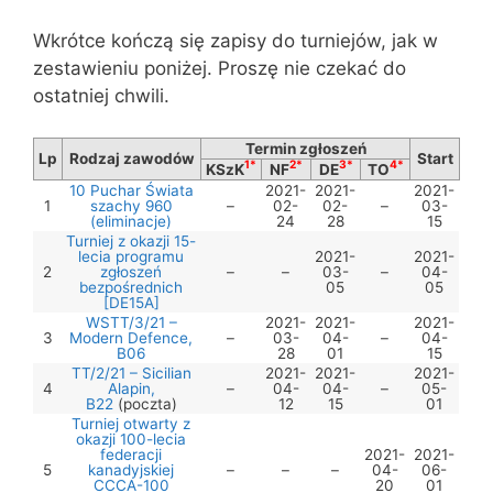
Wkrótce kończą się zapisy do turniejów, jak w
zestawieniu poniżej. Proszę nie czekać do
ostatniej chwili.
Termin zgłoszeń
Lp
Rodzaj zawodów
Start
1*
2*
3*
4*
KSzK
NF
DE
TO
10 Puchar Świata
2021-
2021-
2021-
1
szachy 960
–
02-
02-
–
03-
(eliminacje)
24
28
15
Turniej z okazji 15-
lecia programu
2021-
2021-
2
zgłoszeń
–
–
03-
–
04-
bezpośrednich
05
05
[DE15A]
WSTT/3/21 –
2021-
2021-
2021-
3
Modern Defence,
–
03-
04-
–
04-
B06
28
01
15
TT/2/21 – Sicilian
2021-
2021-
2021-
4
Alapin,
–
04-
04-
–
05-
B22
(poczta)
12
15
01
Turniej otwarty z
okazji 100-lecia
federacji
2021-
2021-
5
kanadyjskiej
–
–
–
04-
06-
CCCA-100
20
01