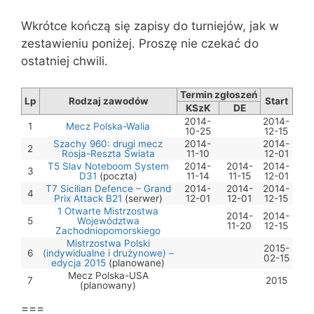
Wkrótce kończą się zapisy do turniejów, jak w
zestawieniu poniżej. Proszę nie czekać do
ostatniej chwili.
Termin zgłoszeń
Lp
Rodzaj zawodów
Start
KSzK
DE
2014-
2014-
1
Mecz Polska-Walia
10-25
12-15
Szachy 960: drugi mecz
2014-
2014-
2
Rosja-Reszta Świata
11-10
12-01
T5 Slav Noteboom System
2014-
2014-
2014-
3
D31
(poczta)
11-14
11-15
12-01
T7 Sicilian Defence – Grand
2014-
2014-
2014-
4
Prix Attack B21
(serwer)
12-01
12-01
12-15
1 Otwarte Mistrzostwa
2014-
2014-
5
Województwa
11-20
12-15
Zachodniopomorskiego
Mistrzostwa Polski
2015-
6
(indywidualne i drużynowe) –
02-15
edycja 2015
(planowane)
Mecz Polska-USA
7
2015
(planowany)
===