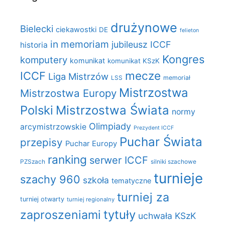
drużynowe
Bielecki
ciekawostki
DE
felieton
in memoriam
jubileusz ICCF
historia
Kongres
komputery
komunikat
komunikat KSzK
mecze
ICCF
Liga Mistrzów
LSS
memoriał
Mistrzostwa
Mistrzostwa Europy
Polski
Mistrzostwa Świata
normy
Olimpiady
arcymistrzowskie
Prezydent ICCF
Puchar Świata
przepisy
Puchar Europy
ranking
serwer ICCF
PZSzach
silniki szachowe
turnieje
szachy 960
szkoła
tematyczne
turniej za
turniej otwarty
turniej regionalny
zaproszeniami
tytuły
uchwała KSzK