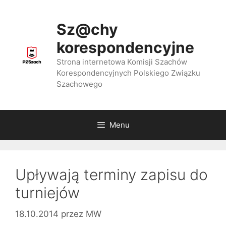
Przejdź
do
Sz@chy
treści
korespondencyjne
Strona internetowa Komisji Szachów
Korespondencyjnych Polskiego Związku
Szachowego
Menu
Upływają terminy zapisu do
turniejów
18.10.2014
przez
MW