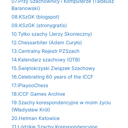
07.Przy Szachownicy i Komputerze (Tadeusz
Baranowski)
08.KSzGK (blogspot)
09.KSzGK (stronygratis)
10.Tylko szachy (Jerzy Skonieczny)
12.Chessarbiter (Adam Curyło)
13.Centralny Rejestr PZSzach
14.Kalendarz szachowy (OTB)
15.Świętokrzyski Związek Szachowy
16.Celebrating 60 years of the ICCF
17.iPlayooChess
18.ICCF Games Archive
19.Szachy korespondencyjne w moim życiu
(Władysław Król)
20.Hetman Katowice
21.Łódzkie Szachy Korespondencyjne