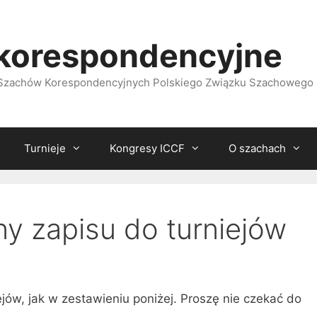
korespondencyjne
i Szachów Korespondencyjnych Polskiego Związku Szachowego
Turnieje
Kongresy ICCF
O szachach
ny zapisu do turniejów
ejów, jak w zestawieniu poniżej. Proszę nie czekać do