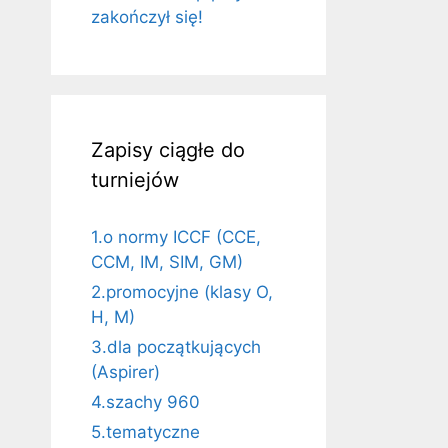
zakończył się!
Zapisy ciągłe do
turniejów
1.o normy ICCF (CCE,
CCM, IM, SIM, GM)
2.promocyjne (klasy O,
H, M)
3.dla początkujących
(Aspirer)
4.szachy 960
5.tematyczne