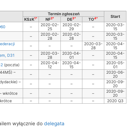
Termin zgłoszeń
Start
1*
2*
3*
4*
KSzK
NF
DE
TO
2020-02-
2020-02-
2020-03-
960
–
–
25
29
15
2020-02-
2020-02-
2020-03-
–
–
28
28
15
ederacji
2020-03-
2020-04-
–
–
–
28
15
2020-03-
2020-04-
2020-04-
em, D31
–
–
28
01
15
2020-04-
2020-04-
2020-05-
32
(poczta)
–
–
12
15
01
 44MŚ) –
2020-06-
–
–
–
–
20
dydackie) –
2020-09-
–
–
–
–
20
2020-09-
 – wkrótce
–
–
–
–
20
wkrótce
–
–
–
–
2020 Q3
ailem wyłącznie do
delegata