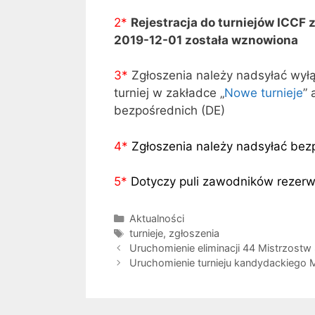
2*
Rejestracja do turniejów ICCF 
2019-12-01 została wznowiona
3
*
Zgłoszenia należy nadsyłać wył
turniej w zakładce „
Nowe turnieje
” 
bezpośrednich (DE)
4
*
Zgłoszenia należy nadsyłać bez
5
*
Dotyczy puli zawodników rezer
Kategorie
Aktualności
Tagi
turnieje
,
zgłoszenia
Uruchomienie eliminacji 44 Mistrzostw
Uruchomienie turnieju kandydackiego 