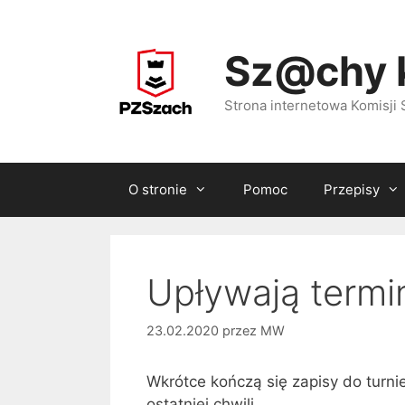
Przejdź
do
Sz@chy 
treści
Strona internetowa Komisj
O stronie
Pomoc
Przepisy
Upływają termi
23.02.2020
przez
MW
Wkrótce kończą się zapisy do turni
ostatniej chwili.