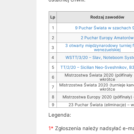
Lp
Rodzaj zawodów
1
9 Puchar Świata w szachach 
2
2 Puchar Europy Amatorów
3 otwarty międzynarodowy turniej f
3
wenezuelskiej
4
WSTT/3/20 – Slav, Noteboom Syst
5
TT/2/20 – Sicilian Neo-Sveshnikov, B
Mistrzostwa Świata 2020 (półfinały
6
wkrótce
Mistrzostwa Świata 2020 (turnieje kan
7
wkrótce
8
Mistrzostwa Europy 2020 (półfinały)
9
23 Puchar Świata (eliminacje) – 
Legenda:
1*
Zgłoszenia należy nadsyłać e-m