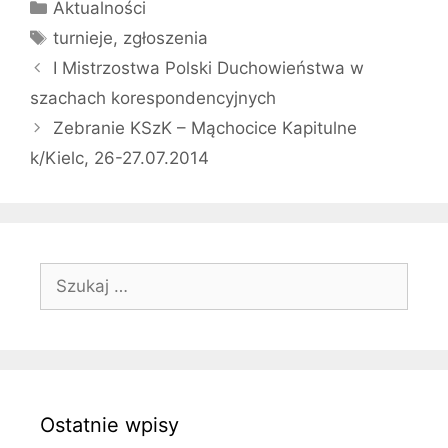
Kategorie
Aktualności
Tagi
turnieje
,
zgłoszenia
I Mistrzostwa Polski Duchowieństwa w
szachach korespondencyjnych
Zebranie KSzK – Mąchocice Kapitulne
k/Kielc, 26-27.07.2014
Szukaj:
Ostatnie wpisy