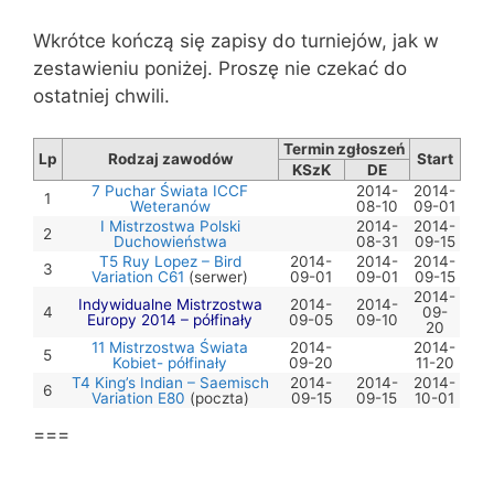
Wkrótce kończą się zapisy do turniejów, jak w
zestawieniu poniżej. Proszę nie czekać do
ostatniej chwili.
Termin zgłoszeń
Lp
Rodzaj zawodów
Start
KSzK
DE
7 Puchar Świata ICCF
2014-
2014-
1
Weteranów
08-10
09-01
I Mistrzostwa Polski
2014-
2014-
2
Duchowieństwa
08-31
09-15
T5 Ruy Lopez – Bird
2014-
2014-
2014-
3
Variation C61
(serwer)
09-01
09-01
09-15
2014-
Indywidualne Mistrzostwa
2014-
2014-
4
09-
Europy 2014 – półfinały
09-05
09-10
20
11 Mistrzostwa Świata
2014-
2014-
5
Kobiet- półfinały
09-20
11-20
T4 King’s Indian – Saemisch
2014-
2014-
2014-
6
Variation E80
(poczta)
09-15
09-15
10-01
===