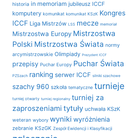
in memoriam
jubileusz ICCF
historia
Kongres
komputery
komunikat
komunikat KSzK
mecze
ICCF
Liga Mistrzów
LSS
memoriał
Mistrzostwa
Mistrzostwa Europy
Polski
Mistrzostwa Świata
normy
Olimpiady
arcymistrzowskie
Prezydent ICCF
Puchar Świata
przepisy
Puchar Europy
ranking
serwer ICCF
PZSzach
silniki szachowe
turnieje
szachy 960
szkoła
tematyczne
turniej za
turniej otwarty
turniej regionalny
zaproszeniami
tytuły
uchwała KSzK
wyniki
wyróżnienia
weteran
wybory
zebranie KSzGK
Zespół Ewidencji i Klasyfikacji