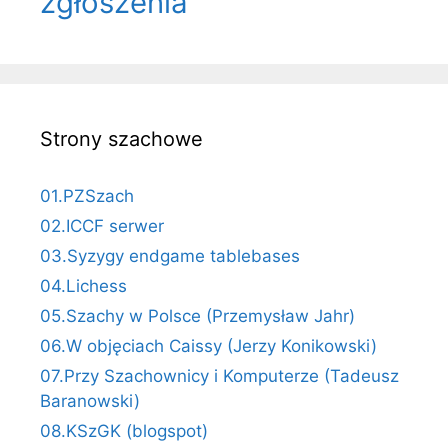
zgłoszenia
Strony szachowe
01.PZSzach
02.ICCF serwer
03.Syzygy endgame tablebases
04.Lichess
05.Szachy w Polsce (Przemysław Jahr)
06.W objęciach Caissy (Jerzy Konikowski)
07.Przy Szachownicy i Komputerze (Tadeusz
Baranowski)
08.KSzGK (blogspot)