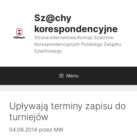
Przejdź
do
Sz@chy
treści
korespondencyjne
Strona internetowa Komisji Szachów
Korespondencyjnych Polskiego Związku
Szachowego
Menu
Upływają terminy zapisu do
turniejów
04.08.2014
przez
MW