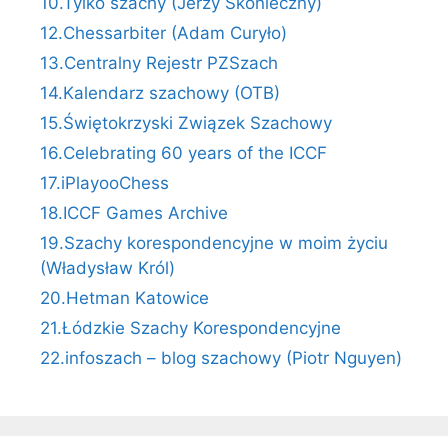
10.Tylko szachy (Jerzy Skonieczny)
12.Chessarbiter (Adam Curyło)
13.Centralny Rejestr PZSzach
14.Kalendarz szachowy (OTB)
15.Świętokrzyski Związek Szachowy
16.Celebrating 60 years of the ICCF
17.iPlayooChess
18.ICCF Games Archive
19.Szachy korespondencyjne w moim życiu
(Władysław Król)
20.Hetman Katowice
21.Łódzkie Szachy Korespondencyjne
22.infoszach – blog szachowy (Piotr Nguyen)