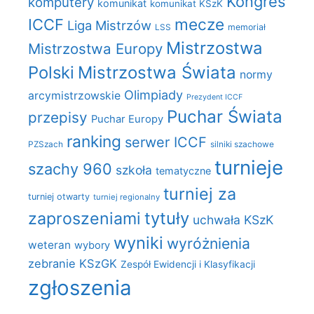
Kongres
komputery
komunikat
komunikat KSzK
mecze
ICCF
Liga Mistrzów
LSS
memoriał
Mistrzostwa
Mistrzostwa Europy
Polski
Mistrzostwa Świata
normy
Olimpiady
arcymistrzowskie
Prezydent ICCF
Puchar Świata
przepisy
Puchar Europy
ranking
serwer ICCF
PZSzach
silniki szachowe
turnieje
szachy 960
szkoła
tematyczne
turniej za
turniej otwarty
turniej regionalny
zaproszeniami
tytuły
uchwała KSzK
wyniki
wyróżnienia
weteran
wybory
zebranie KSzGK
Zespół Ewidencji i Klasyfikacji
zgłoszenia