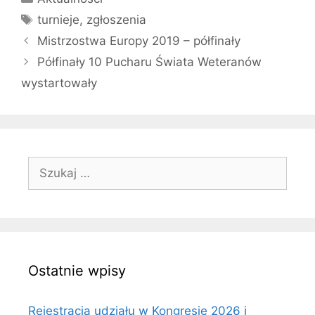
Tagi
turnieje
,
zgłoszenia
Mistrzostwa Europy 2019 – półfinały
Półfinały 10 Pucharu Świata Weteranów
wystartowały
Szukaj:
Ostatnie wpisy
Rejestracja udziału w Kongresie 2026 i