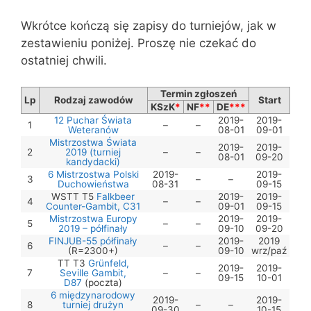
Wkrótce kończą się zapisy do turniejów, jak w
zestawieniu poniżej. Proszę nie czekać do
ostatniej chwili.
Termin zgłoszeń
Lp
Rodzaj zawodów
Start
KSzK
*
NF
**
DE
***
12 Puchar Świata
2019-
2019-
1
–
–
Weteranów
08-01
09-01
Mistrzostwa Świata
2019-
2019-
2
2019 (turniej
–
–
08-01
09-20
kandydacki)
6 Mistrzostwa Polski
2019-
2019-
3
–
–
Duchowieństwa
08-31
09-15
WSTT T5
Falkbeer
2019-
2019-
4
–
–
Counter-Gambit, C31
09-01
09-15
Mistrzostwa Europy
2019-
2019-
5
–
–
2019 – półfinały
09-10
09-20
FINJUB-55 półfinały
2019-
2019
6
–
–
(R=2300+)
09-10
wrz/paź
TT T3
Grünfeld,
2019-
2019-
7
Seville Gambit,
–
–
09-15
10-01
D87
(poczta)
6 międzynarodowy
2019-
2019-
8
turniej drużyn
–
–
09-30
10-15