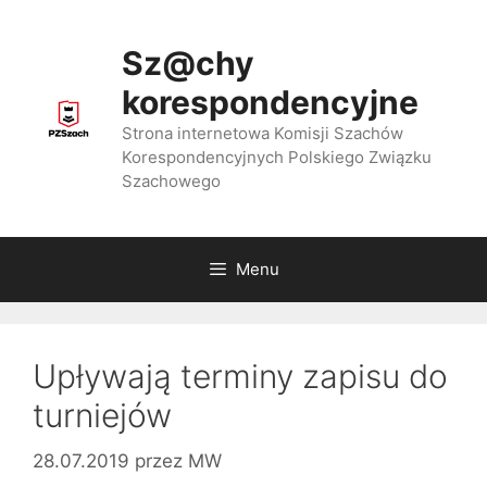
Przejdź
do
Sz@chy
treści
korespondencyjne
Strona internetowa Komisji Szachów
Korespondencyjnych Polskiego Związku
Szachowego
Menu
Upływają terminy zapisu do
turniejów
28.07.2019
przez
MW