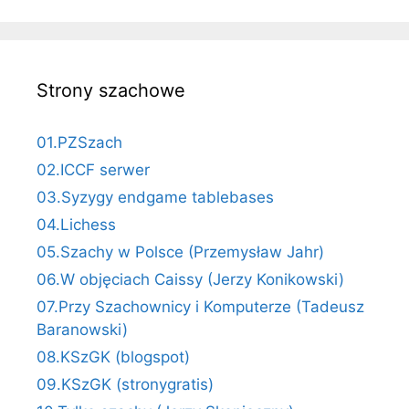
Strony szachowe
01.PZSzach
02.ICCF serwer
03.Syzygy endgame tablebases
04.Lichess
05.Szachy w Polsce (Przemysław Jahr)
06.W objęciach Caissy (Jerzy Konikowski)
07.Przy Szachownicy i Komputerze (Tadeusz
Baranowski)
08.KSzGK (blogspot)
09.KSzGK (stronygratis)