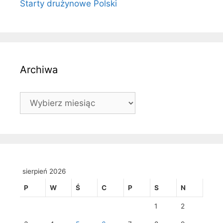
Starty drużynowe Polski
Archiwa
Archiwa
sierpień 2026
P
W
Ś
C
P
S
N
1
2