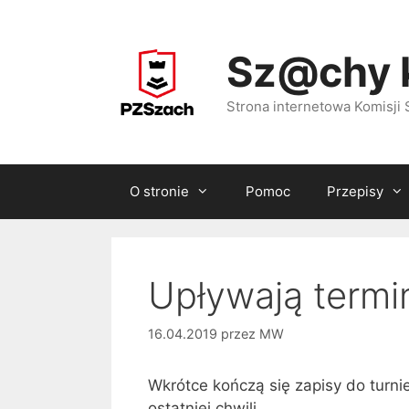
Przejdź
do
Sz@chy 
treści
Strona internetowa Komisj
O stronie
Pomoc
Przepisy
Upływają termi
16.04.2019
przez
MW
Wkrótce kończą się zapisy do turni
ostatniej chwili.