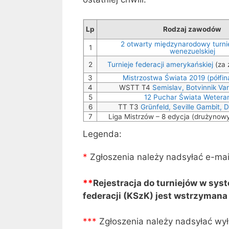
Lp
Rodzaj zawodów
2 otwarty międzynarodowy turnie
1
wenezuelskiej
2
Turnieje federacji amerykańskiej
(za 
3
Mistrzostwa Świata 2019 (półfi
4
WSTT T4
Semislav, Botvinnik Var
5
12 Puchar Świata Weter
6
TT T3
Grünfeld, Seville Gambit, 
7
Liga Mistrzów – 8 edycja (drużynow
Legenda:
*
Zgłoszenia należy nadsyłać e-mai
**
Rejestracja do turniejów w sys
federacji (KSzK) jest wstrzymana
**
*
Zgłoszenia należy nadsyłać wył