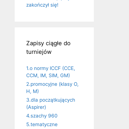
zakończył się!
Zapisy ciągłe do
turniejów
1.o normy ICCF (CCE,
CCM, IM, SIM, GM)
2.promocyjne (klasy O,
H, M)
3.dla początkujących
(Aspirer)
4.szachy 960
5.tematyczne