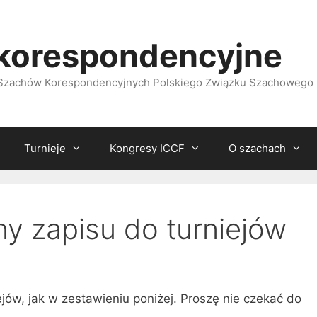
korespondencyjne
i Szachów Korespondencyjnych Polskiego Związku Szachowego
Turnieje
Kongresy ICCF
O szachach
ny zapisu do turniejów
ejów, jak w zestawieniu poniżej. Proszę nie czekać do