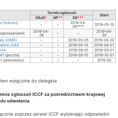
Termin zgłoszeń
Start
KSzK
*
NF
**
DE
***
j federacji
2019-04-
–
–
2019-05-15
28
****
2019-04-
2019-06-
zaproszeniami)
–
–
28
30
nały 43MŚ)
–
–
2019-05-05
2019-06-20
iation, D44
–
–
2019-05-15
2019-06-01
anów
–
–
2019-08-01
2019-09-01
D87
(poczta)
–
–
2019-09-15
2019-10-01
y) (planowany)
–
–
–
2019 Q3
lem wyłącznie do delegata
temie zgłoszeń ICCF za pośrednictwem krajowej
 do odwołania
ącznie poprzez serwer ICCF wybierając odpowiedni