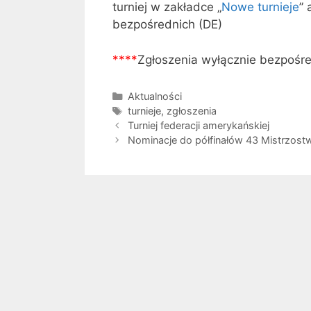
turniej w zakładce „
Nowe turnieje
” 
bezpośrednich (DE)
****
Zgłoszenia wyłącznie bezpośre
Kategorie
Aktualności
Tagi
turnieje
,
zgłoszenia
Turniej federacji amerykańskiej
Nominacje do półfinałów 43 Mistrzostw Ś