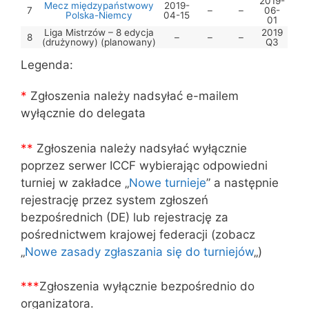
2019-
Mecz międzypaństwowy
2019-
7
–
–
06-
Polska-Niemcy
04-15
01
Liga Mistrzów – 8 edycja
2019
8
–
–
–
(drużynowy) (planowany)
Q3
Legenda:
*
Zgłoszenia należy nadsyłać e-mailem
wyłącznie do delegata
*
*
Zgłoszenia należy nadsyłać wyłącznie
poprzez serwer ICCF wybierając odpowiedni
turniej w zakładce „
Nowe turnieje
” a następnie
rejestrację przez system zgłoszeń
bezpośrednich (DE) lub rejestrację za
pośrednictwem krajowej federacji (zobacz
„
Nowe zasady zgłaszania się do turniejów
„)
***
Zgłoszenia wyłącznie bezpośrednio do
organizatora.