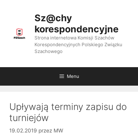
Przejdź
do
Sz@chy
treści
korespondencyjne
Strona internetowa Komisji Szachów
Korespondencyjnych Polskiego Związku
Szachowego
Menu
Upływają terminy zapisu do
turniejów
19.02.2019
przez
MW