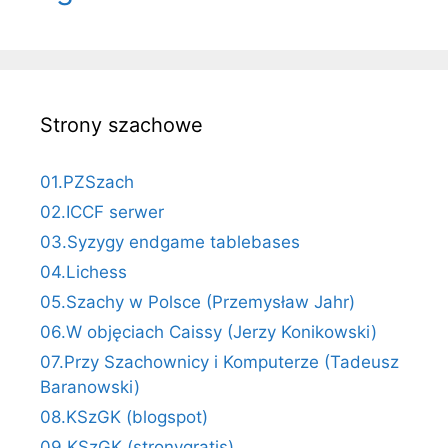
Strony szachowe
01.PZSzach
02.ICCF serwer
03.Syzygy endgame tablebases
04.Lichess
05.Szachy w Polsce (Przemysław Jahr)
06.W objęciach Caissy (Jerzy Konikowski)
07.Przy Szachownicy i Komputerze (Tadeusz
Baranowski)
08.KSzGK (blogspot)
09.KSzGK (stronygratis)