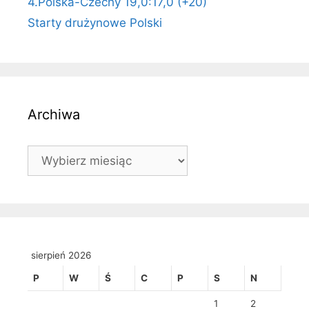
4.Polska-Czechy 19,0:17,0 (+20)
Starty drużynowe Polski
Archiwa
Archiwa
sierpień 2026
P
W
Ś
C
P
S
N
1
2