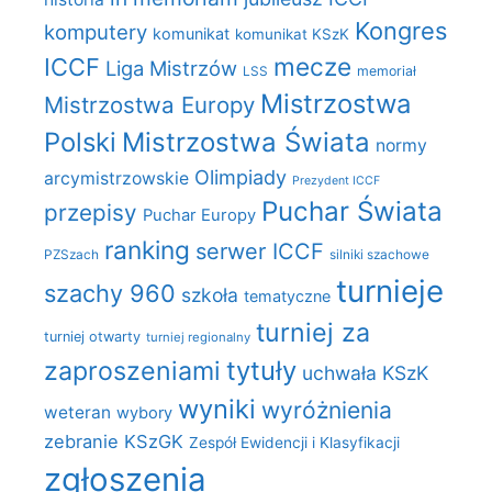
Kongres
komputery
komunikat
komunikat KSzK
mecze
ICCF
Liga Mistrzów
LSS
memoriał
Mistrzostwa
Mistrzostwa Europy
Polski
Mistrzostwa Świata
normy
Olimpiady
arcymistrzowskie
Prezydent ICCF
Puchar Świata
przepisy
Puchar Europy
ranking
serwer ICCF
PZSzach
silniki szachowe
turnieje
szachy 960
szkoła
tematyczne
turniej za
turniej otwarty
turniej regionalny
zaproszeniami
tytuły
uchwała KSzK
wyniki
wyróżnienia
weteran
wybory
zebranie KSzGK
Zespół Ewidencji i Klasyfikacji
zgłoszenia