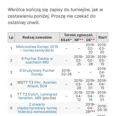
Wkrótce kończą się zapisy do turniejów, jak w
zestawieniu poniżej. Proszę nie czekać do
ostatniej chwili.
Termin zgłoszeń
Lp
Rodzaj zawodów
Start
KSzK
*
NF
**
DE
**
2019-
2019-
Mistrzostwa Europy 2019
1
–
–
02-
03-
– turniej kandydacki
20
20
2019-
2019-
2019-
8 Puchar Świata w
2
–
02-
02-
03-
szachach 960
25
28
15
2019-
6 Drużynowy Puchar
2019-
3
–
–
04-
Dunaju
02-28
30
2019-
2019-
2019-
WSTT T3
Pirc, Austrian
4
–
03-
04-
04-
Attack, B09
28
01
15
2019-
2019-
2019-
TT T2
Dutch, Leningrad
5
–
04-
04-
05-
Variation, A89
(poczta)
12
15
01
2 otwarty
2019-
2019-
6
międzynarodowy turniej
–
–
04-
05-15
federacji wenezuelskiej
28
***