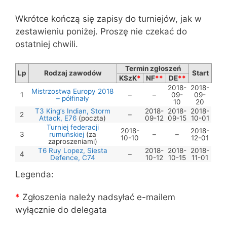
Wkrótce kończą się zapisy do turniejów, jak w
zestawieniu poniżej. Proszę nie czekać do
ostatniej chwili.
Termin zgłoszeń
Lp
Rodzaj zawodów
Start
KSzK
*
NF
**
DE
**
2018-
2018-
Mistrzostwa Europy 2018
1
–
–
09-
09-
– półfinały
10
20
T3 King’s Indian, Storm
2018-
2018-
2018-
2
–
Attack, E76
(poczta)
09-12
09-15
10-01
Turniej federacji
2018-
2018-
3
rumuńskiej
(za
–
–
10-10
12-01
zaproszeniami)
T6 Ruy Lopez, Siesta
2018-
2018-
2018-
4
–
Defence, C74
10-12
10-15
11-01
Legenda:
*
Zgłoszenia należy nadsyłać e-mailem
wyłącznie do delegata