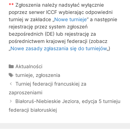
*
*
Zgłoszenia należy nadsyłać wyłącznie
poprzez serwer ICCF wybierając odpowiedni
turniej w zakładce „
Nowe turnieje
” a następnie
rejestrację przez system zgłoszeń
bezpośrednich (DE) lub rejestrację za
pośrednictwem krajowej federacji (zobacz
„
Nowe zasady zgłaszania się do turniejów
„)
Kategorie
Aktualności
Tagi
turnieje
,
zgłoszenia
Turniej federacji francuskiej za
zaproszeniami
Białoruś-Niebieskie Jeziora, edycja 5 turnieju
federacji białoruskiej