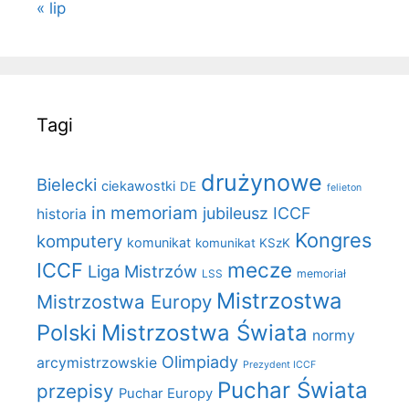
« lip
Tagi
drużynowe
Bielecki
ciekawostki
DE
felieton
in memoriam
jubileusz ICCF
historia
Kongres
komputery
komunikat
komunikat KSzK
mecze
ICCF
Liga Mistrzów
LSS
memoriał
Mistrzostwa
Mistrzostwa Europy
Polski
Mistrzostwa Świata
normy
Olimpiady
arcymistrzowskie
Prezydent ICCF
Puchar Świata
przepisy
Puchar Europy