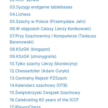
03.Syzygy endgame tablebases
04.Lichess
05.Szachy w Polsce (Przemysław Jahr)
06.W objęciach Caissy (Jerzy Konikowski)
07.Przy Szachownicy i Komputerze (Tadeusz
Baranowski)
08.KSzGK (blogspot)
09.KSzGK (stronygratis)
10.Tylko szachy (Jerzy Skonieczny)
12.Chessarbiter (Adam Curyło)
13.Centralny Rejestr PZSzach
14.Kalendarz szachowy (OTB)
15.Świętokrzyski Związek Szachowy
16.Celebrating 60 years of the ICCF
17.iPlayooChess