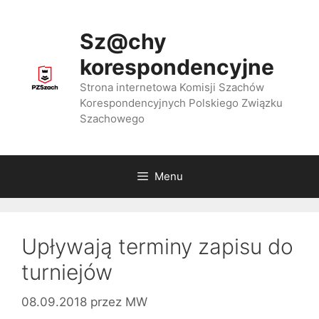
Przejdź
do
Sz@chy
treści
korespondencyjne
Strona internetowa Komisji Szachów
Korespondencyjnych Polskiego Związku
Szachowego
Menu
Upływają terminy zapisu do
turniejów
08.09.2018
przez
MW