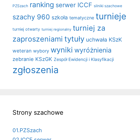
ranking
serwer ICCF
PZSzach
silniki szachowe
turnieje
szachy 960
szkoła
tematyczne
turniej za
turniej otwarty
turniej regionalny
zaproszeniami
tytuły
uchwała KSzK
wyniki
wyróżnienia
weteran
wybory
zebranie KSzGK
Zespół Ewidencji i Klasyfikacji
zgłoszenia
Strony szachowe
01.PZSzach
02.ICCF serwer