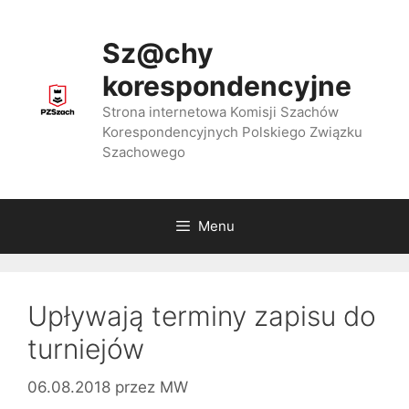
Przejdź
do
Sz@chy
treści
korespondencyjne
Strona internetowa Komisji Szachów
Korespondencyjnych Polskiego Związku
Szachowego
Menu
Upływają terminy zapisu do
turniejów
06.08.2018
przez
MW