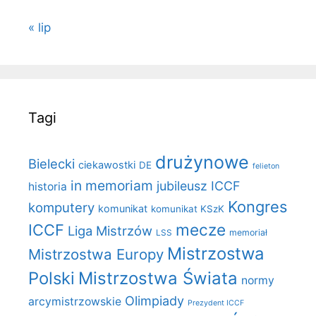
« lip
Tagi
drużynowe
Bielecki
ciekawostki
DE
felieton
in memoriam
jubileusz ICCF
historia
Kongres
komputery
komunikat
komunikat KSzK
mecze
ICCF
Liga Mistrzów
LSS
memoriał
Mistrzostwa
Mistrzostwa Europy
Polski
Mistrzostwa Świata
normy
Olimpiady
arcymistrzowskie
Prezydent ICCF