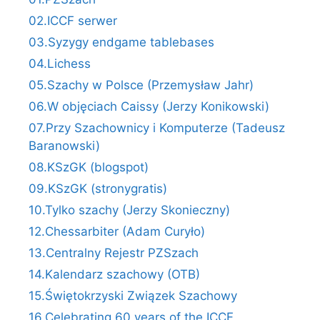
02.ICCF serwer
03.Syzygy endgame tablebases
04.Lichess
05.Szachy w Polsce (Przemysław Jahr)
06.W objęciach Caissy (Jerzy Konikowski)
07.Przy Szachownicy i Komputerze (Tadeusz
Baranowski)
08.KSzGK (blogspot)
09.KSzGK (stronygratis)
10.Tylko szachy (Jerzy Skonieczny)
12.Chessarbiter (Adam Curyło)
13.Centralny Rejestr PZSzach
14.Kalendarz szachowy (OTB)
15.Świętokrzyski Związek Szachowy
16.Celebrating 60 years of the ICCF