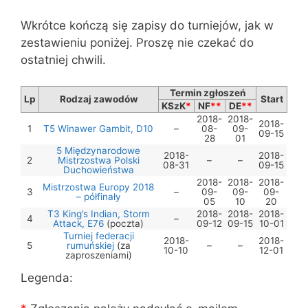
Wkrótce kończą się zapisy do turniejów, jak w
zestawieniu poniżej. Proszę nie czekać do
ostatniej chwili.
Termin zgłoszeń
Lp
Rodzaj zawodów
Start
KSzK
*
NF
**
DE
**
2018-
2018-
2018-
1
T5 Winawer Gambit, D10
–
08-
09-
09-15
28
01
5 Międzynarodowe
2018-
2018-
2
Mistrzostwa Polski
–
–
08-31
09-15
Duchowieństwa
2018-
2018-
2018-
Mistrzostwa Europy 2018
3
–
09-
09-
09-
– półfinały
05
10
20
T3 King’s Indian, Storm
2018-
2018-
2018-
4
–
Attack, E76
(poczta)
09-12
09-15
10-01
Turniej federacji
2018-
2018-
5
rumuńskiej
(za
–
–
10-10
12-01
zaproszeniami)
Legenda: