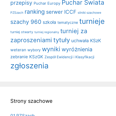
Puchar Świata
przepisy
Puchar Europy
ranking
serwer ICCF
PZSzach
silniki szachowe
turnieje
szachy 960
szkoła
tematyczne
turniej za
turniej otwarty
turniej regionalny
zaproszeniami
tytuły
uchwała KSzK
wyniki
wyróżnienia
weteran
wybory
zebranie KSzGK
Zespół Ewidencji i Klasyfikacji
zgłoszenia
Strony szachowe
01.PZSzach