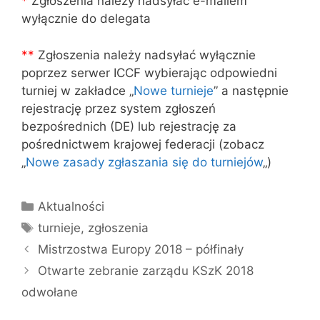
*
Zgłoszenia należy nadsyłać e-mailem
wyłącznie do delegata
*
*
Zgłoszenia należy nadsyłać wyłącznie
poprzez serwer ICCF wybierając odpowiedni
turniej w zakładce „
Nowe turnieje
” a następnie
rejestrację przez system zgłoszeń
bezpośrednich (DE) lub rejestrację za
pośrednictwem krajowej federacji (zobacz
„
Nowe zasady zgłaszania się do turniejów
„)
Kategorie
Aktualności
Tagi
turnieje
,
zgłoszenia
Mistrzostwa Europy 2018 – półfinały
Otwarte zebranie zarządu KSzK 2018
odwołane