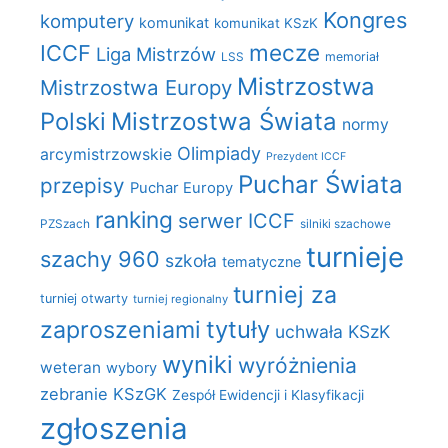
Kongres
komputery
komunikat
komunikat KSzK
mecze
ICCF
Liga Mistrzów
LSS
memoriał
Mistrzostwa
Mistrzostwa Europy
Polski
Mistrzostwa Świata
normy
Olimpiady
arcymistrzowskie
Prezydent ICCF
Puchar Świata
przepisy
Puchar Europy
ranking
serwer ICCF
PZSzach
silniki szachowe
turnieje
szachy 960
szkoła
tematyczne
turniej za
turniej otwarty
turniej regionalny
zaproszeniami
tytuły
uchwała KSzK
wyniki
wyróżnienia
weteran
wybory
zebranie KSzGK
Zespół Ewidencji i Klasyfikacji
zgłoszenia