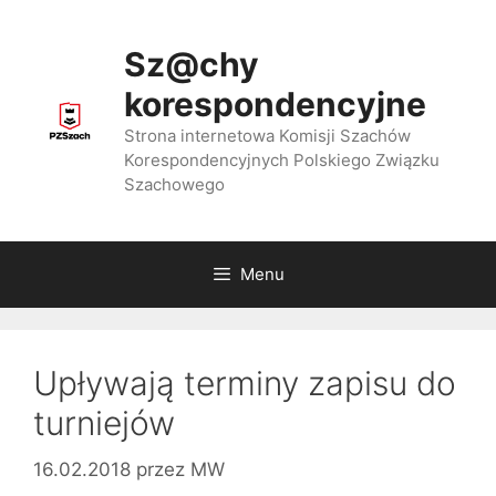
Przejdź
do
Sz@chy
treści
korespondencyjne
Strona internetowa Komisji Szachów
Korespondencyjnych Polskiego Związku
Szachowego
Menu
Upływają terminy zapisu do
turniejów
16.02.2018
przez
MW