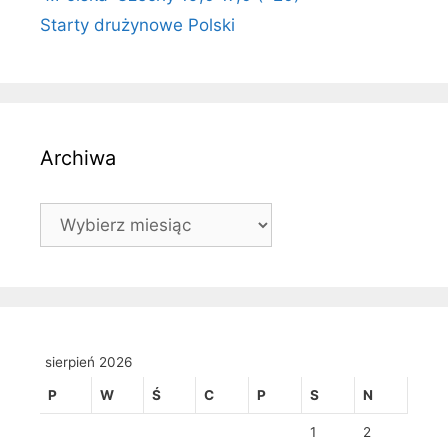
Starty drużynowe Polski
Archiwa
Archiwa
sierpień 2026
P
W
Ś
C
P
S
N
1
2