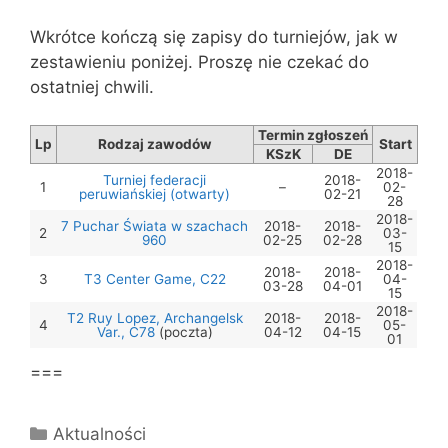
Wkrótce kończą się zapisy do turniejów, jak w
zestawieniu poniżej. Proszę nie czekać do
ostatniej chwili.
Termin zgłoszeń
Lp
Rodzaj zawodów
Start
KSzK
DE
2018-
Turniej federacji
2018-
1
–
02-
peruwiańskiej (otwarty)
02-21
28
2018-
7 Puchar Świata w szachach
2018-
2018-
2
03-
960
02-25
02-28
15
2018-
2018-
2018-
3
T3 Center Game, C22
04-
03-28
04-01
15
2018-
T2 Ruy Lopez, Archangelsk
2018-
2018-
4
05-
Var., C78
(poczta)
04-12
04-15
01
===
Kategorie
Aktualności