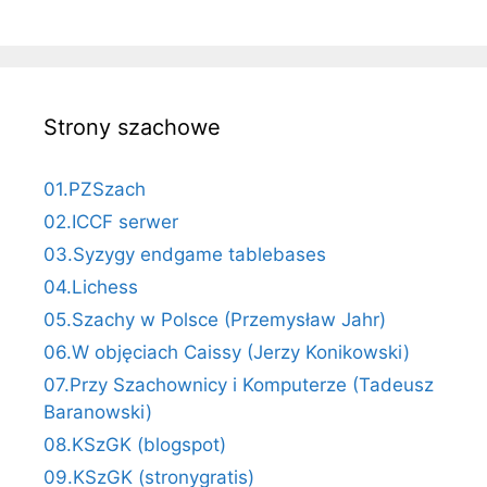
Strony szachowe
01.PZSzach
02.ICCF serwer
03.Syzygy endgame tablebases
04.Lichess
05.Szachy w Polsce (Przemysław Jahr)
06.W objęciach Caissy (Jerzy Konikowski)
07.Przy Szachownicy i Komputerze (Tadeusz
Baranowski)
08.KSzGK (blogspot)
09.KSzGK (stronygratis)