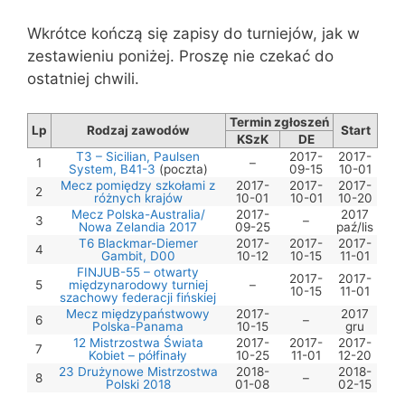
Wkrótce kończą się zapisy do turniejów, jak w
zestawieniu poniżej. Proszę nie czekać do
ostatniej chwili.
Termin zgłoszeń
Lp
Rodzaj zawodów
Start
KSzK
DE
T3 – Sicilian, Paulsen
2017-
2017-
1
–
System, B41-3
(poczta)
09-15
10-01
Mecz pomiędzy szkołami z
2017-
2017-
2017-
2
różnych krajów
10-01
10-01
10-20
Mecz Polska-Australia/
2017-
2017
3
–
Nowa Zelandia 2017
09-25
paź/lis
T6 Blackmar-Diemer
2017-
2017-
2017-
4
Gambit, D00
10-12
10-15
11-01
FINJUB-55 – otwarty
2017-
2017-
5
międzynarodowy turniej
–
10-15
11-01
szachowy federacji fińskiej
Mecz międzypaństwowy
2017-
2017
6
–
Polska-Panama
10-15
gru
12 Mistrzostwa Świata
2017-
2017-
2017-
7
Kobiet – półfinały
10-25
11-01
12-20
23 Drużynowe Mistrzostwa
2018-
2018-
8
–
Polski 2018
01-08
02-15