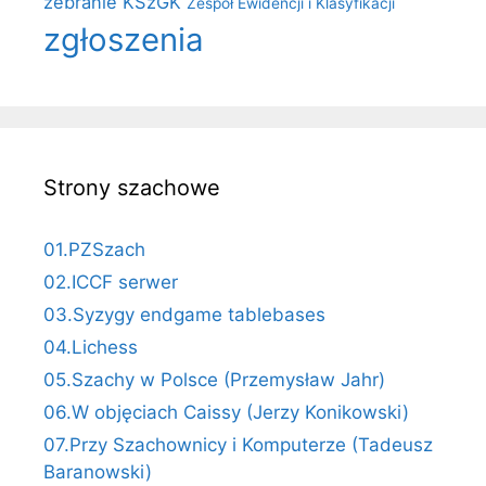
zebranie KSzGK
Zespół Ewidencji i Klasyfikacji
zgłoszenia
Strony szachowe
01.PZSzach
02.ICCF serwer
03.Syzygy endgame tablebases
04.Lichess
05.Szachy w Polsce (Przemysław Jahr)
06.W objęciach Caissy (Jerzy Konikowski)
07.Przy Szachownicy i Komputerze (Tadeusz
Baranowski)