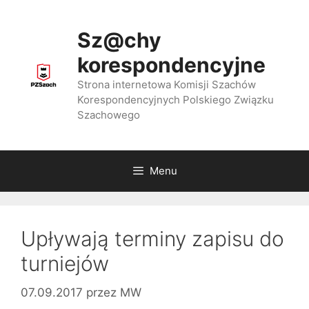
Przejdź
do
Sz@chy
treści
korespondencyjne
Strona internetowa Komisji Szachów
Korespondencyjnych Polskiego Związku
Szachowego
Menu
Upływają terminy zapisu do
turniejów
07.09.2017
przez
MW