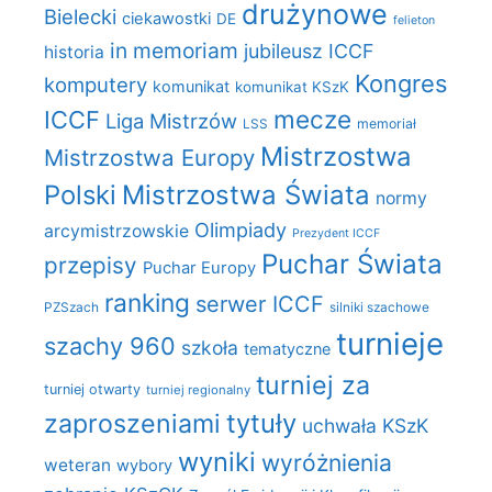
drużynowe
Bielecki
ciekawostki
DE
felieton
in memoriam
jubileusz ICCF
historia
Kongres
komputery
komunikat
komunikat KSzK
mecze
ICCF
Liga Mistrzów
LSS
memoriał
Mistrzostwa
Mistrzostwa Europy
Polski
Mistrzostwa Świata
normy
Olimpiady
arcymistrzowskie
Prezydent ICCF
Puchar Świata
przepisy
Puchar Europy
ranking
serwer ICCF
PZSzach
silniki szachowe
turnieje
szachy 960
szkoła
tematyczne
turniej za
turniej otwarty
turniej regionalny
zaproszeniami
tytuły
uchwała KSzK
wyniki
wyróżnienia
weteran
wybory