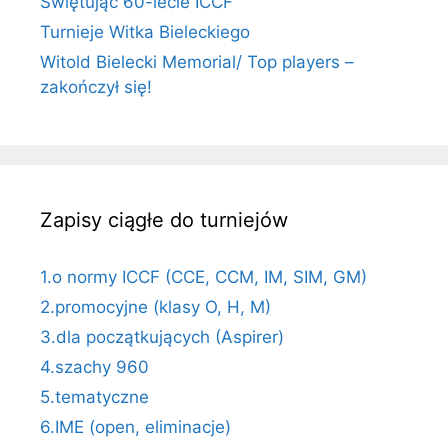
Świętując 60-lecie ICCF
Turnieje Witka Bieleckiego
Witold Bielecki Memorial/ Top players –
zakończył się!
Zapisy ciągłe do turniejów
1.o normy ICCF (CCE, CCM, IM, SIM, GM)
2.promocyjne (klasy O, H, M)
3.dla początkujących (Aspirer)
4.szachy 960
5.tematyczne
6.IME (open, eliminacje)