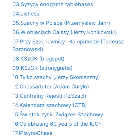
03.Syzygy endgame tablebases
04.Lichess
05.Szachy w Polsce (Przemysław Jahr)
06.W objęciach Caissy (Jerzy Konikowski)
07.Przy Szachownicy i Komputerze (Tadeusz
Baranowski)
08.KSzGK (blogspot)
09.KSzGK (stronygratis)
10.Tylko szachy (Jerzy Skonieczny)
12.Chessarbiter (Adam Curyło)
13.Centralny Rejestr PZSzach
14.Kalendarz szachowy (OTB)
15.Świętokrzyski Związek Szachowy
16.Celebrating 60 years of the ICCF
17.iPlayooChess