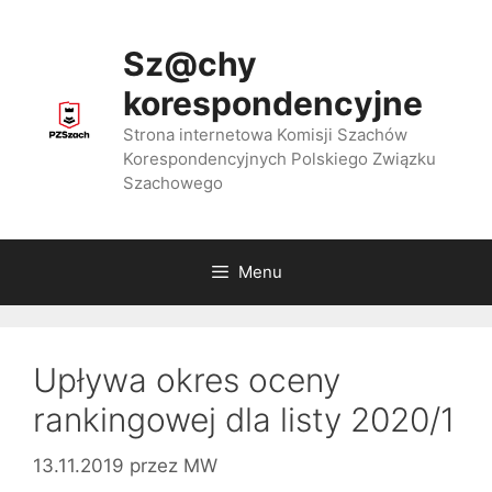
Przejdź
do
Sz@chy
treści
korespondencyjne
Strona internetowa Komisji Szachów
Korespondencyjnych Polskiego Związku
Szachowego
Menu
Upływa okres oceny
rankingowej dla listy 2020/1
13.11.2019
przez
MW