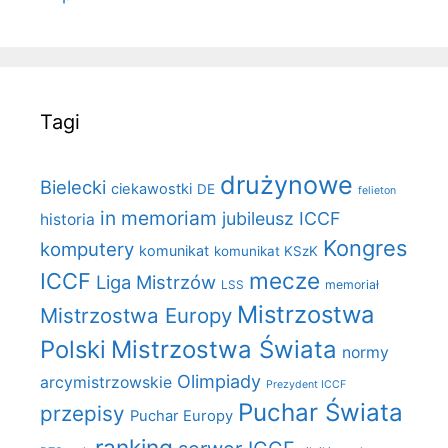
Tagi
drużynowe
Bielecki
ciekawostki
DE
felieton
in memoriam
jubileusz ICCF
historia
Kongres
komputery
komunikat
komunikat KSzK
mecze
ICCF
Liga Mistrzów
LSS
memoriał
Mistrzostwa
Mistrzostwa Europy
Polski
Mistrzostwa Świata
normy
Olimpiady
arcymistrzowskie
Prezydent ICCF
Puchar Świata
przepisy
Puchar Europy
ranking