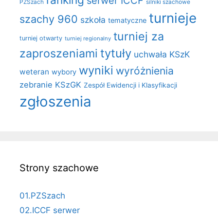
serwer ICCF
PZSzach
silniki szachowe
turnieje
szachy 960
szkoła
tematyczne
turniej za
turniej otwarty
turniej regionalny
zaproszeniami
tytuły
uchwała KSzK
wyniki
wyróżnienia
weteran
wybory
zebranie KSzGK
Zespół Ewidencji i Klasyfikacji
zgłoszenia
Strony szachowe
01.PZSzach
02.ICCF serwer