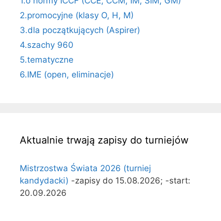
1.o normy ICCF (CCE, CCM, IM, SIM, GM)
2.promocyjne (klasy O, H, M)
3.dla początkujących (Aspirer)
4.szachy 960
5.tematyczne
6.IME (open, eliminacje)
Aktualnie trwają zapisy do turniejów
Mistrzostwa Świata 2026 (turniej
kandydacki)
-zapisy do 15.08.2026; -start:
20.09.2026