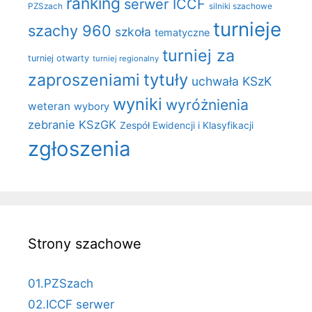
ranking
serwer ICCF
PZSzach
silniki szachowe
turnieje
szachy 960
szkoła
tematyczne
turniej za
turniej otwarty
turniej regionalny
zaproszeniami
tytuły
uchwała KSzK
wyniki
wyróżnienia
weteran
wybory
zebranie KSzGK
Zespół Ewidencji i Klasyfikacji
zgłoszenia
Strony szachowe
01.PZSzach
02.ICCF serwer