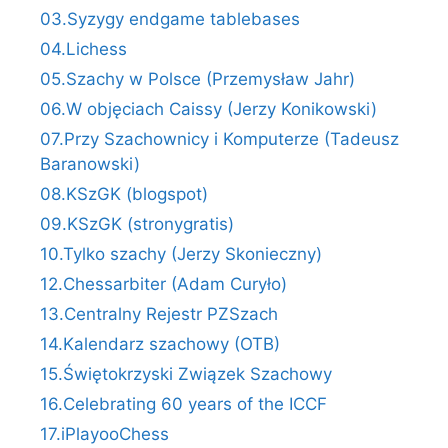
03.Syzygy endgame tablebases
04.Lichess
05.Szachy w Polsce (Przemysław Jahr)
06.W objęciach Caissy (Jerzy Konikowski)
07.Przy Szachownicy i Komputerze (Tadeusz
Baranowski)
08.KSzGK (blogspot)
09.KSzGK (stronygratis)
10.Tylko szachy (Jerzy Skonieczny)
12.Chessarbiter (Adam Curyło)
13.Centralny Rejestr PZSzach
14.Kalendarz szachowy (OTB)
15.Świętokrzyski Związek Szachowy
16.Celebrating 60 years of the ICCF
17.iPlayooChess