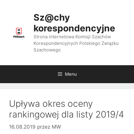
Przejdź
do
Sz@chy
treści
korespondencyjne
Strona internetowa Komisji Szachów
Korespondencyjnych Polskiego Związku
Szachowego
Menu
Upływa okres oceny
rankingowej dla listy 2019/4
16.08.2019
przez
MW