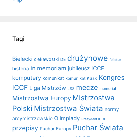
Tagi
drużynowe
Bielecki
ciekawostki
DE
felieton
in memoriam
jubileusz ICCF
historia
Kongres
komputery
komunikat
komunikat KSzK
mecze
ICCF
Liga Mistrzów
LSS
memoriał
Mistrzostwa
Mistrzostwa Europy
Polski
Mistrzostwa Świata
normy
Olimpiady
arcymistrzowskie
Prezydent ICCF
Puchar Świata
przepisy
Puchar Europy