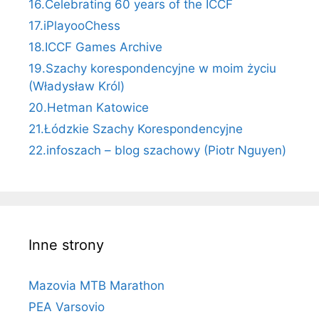
16.Celebrating 60 years of the ICCF
17.iPlayooChess
18.ICCF Games Archive
19.Szachy korespondencyjne w moim życiu
(Władysław Król)
20.Hetman Katowice
21.Łódzkie Szachy Korespondencyjne
22.infoszach – blog szachowy (Piotr Nguyen)
Inne strony
Mazovia MTB Marathon
PEA Varsovio