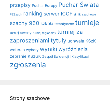
Puchar Świata
przepisy
Puchar Europy
ranking
serwer ICCF
PZSzach
silniki szachowe
turnieje
szachy 960
szkoła
tematyczne
turniej za
turniej otwarty
turniej regionalny
zaproszeniami
tytuły
uchwała KSzK
wyniki
wyróżnienia
weteran
wybory
zebranie KSzGK
Zespół Ewidencji i Klasyfikacji
zgłoszenia
Strony szachowe