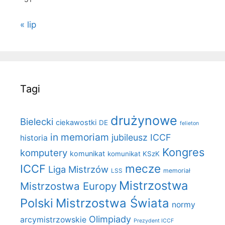
« lip
Tagi
drużynowe
Bielecki
ciekawostki
DE
felieton
in memoriam
jubileusz ICCF
historia
Kongres
komputery
komunikat
komunikat KSzK
mecze
ICCF
Liga Mistrzów
LSS
memoriał
Mistrzostwa
Mistrzostwa Europy
Polski
Mistrzostwa Świata
normy
Olimpiady
arcymistrzowskie
Prezydent ICCF