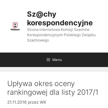
Przejdź
do
Sz@chy
treści
korespondencyjne
Strona internetowa Komisji Szachów
Korespondencyjnych Polskiego Związku
Szachowego
Menu
Upływa okres oceny
rankingowej dla listy 2017/1
21.11.2016
przez
WK