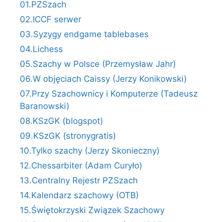
01.PZSzach
02.ICCF serwer
03.Syzygy endgame tablebases
04.Lichess
05.Szachy w Polsce (Przemysław Jahr)
06.W objęciach Caissy (Jerzy Konikowski)
07.Przy Szachownicy i Komputerze (Tadeusz
Baranowski)
08.KSzGK (blogspot)
09.KSzGK (stronygratis)
10.Tylko szachy (Jerzy Skonieczny)
12.Chessarbiter (Adam Curyło)
13.Centralny Rejestr PZSzach
14.Kalendarz szachowy (OTB)
15.Świętokrzyski Związek Szachowy