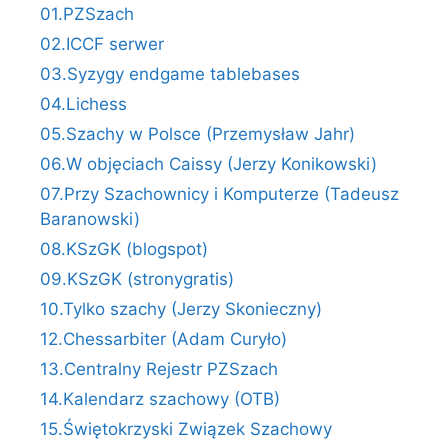
01.PZSzach
02.ICCF serwer
03.Syzygy endgame tablebases
04.Lichess
05.Szachy w Polsce (Przemysław Jahr)
06.W objęciach Caissy (Jerzy Konikowski)
07.Przy Szachownicy i Komputerze (Tadeusz
Baranowski)
08.KSzGK (blogspot)
09.KSzGK (stronygratis)
10.Tylko szachy (Jerzy Skonieczny)
12.Chessarbiter (Adam Curyło)
13.Centralny Rejestr PZSzach
14.Kalendarz szachowy (OTB)
15.Świętokrzyski Związek Szachowy