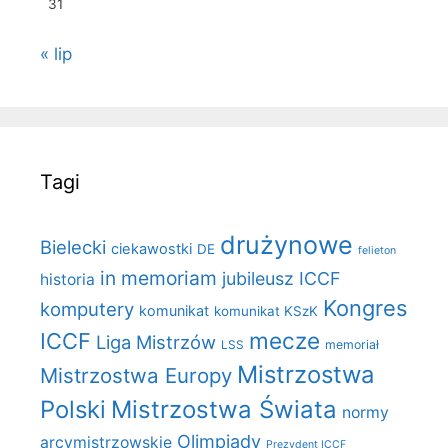
31
« lip
Tagi
drużynowe
Bielecki
ciekawostki
DE
felieton
in memoriam
jubileusz ICCF
historia
Kongres
komputery
komunikat
komunikat KSzK
mecze
ICCF
Liga Mistrzów
LSS
memoriał
Mistrzostwa
Mistrzostwa Europy
Polski
Mistrzostwa Świata
normy
Olimpiady
arcymistrzowskie
Prezydent ICCF