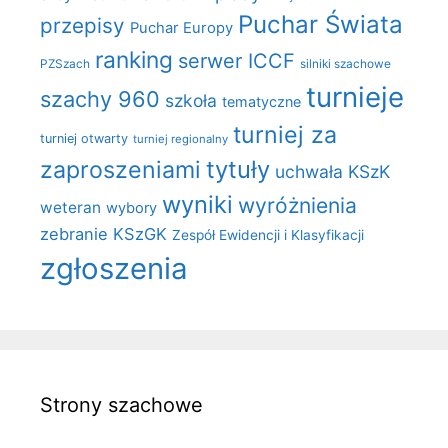
Puchar Świata
przepisy
Puchar Europy
ranking
serwer ICCF
PZSzach
silniki szachowe
turnieje
szachy 960
szkoła
tematyczne
turniej za
turniej otwarty
turniej regionalny
zaproszeniami
tytuły
uchwała KSzK
wyniki
wyróżnienia
weteran
wybory
zebranie KSzGK
Zespół Ewidencji i Klasyfikacji
zgłoszenia
Strony szachowe