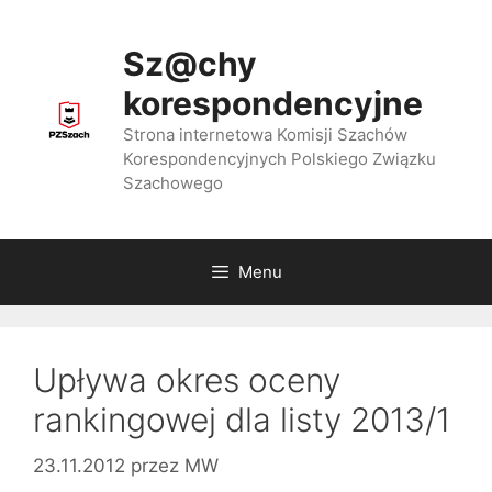
Przejdź
do
Sz@chy
treści
korespondencyjne
Strona internetowa Komisji Szachów
Korespondencyjnych Polskiego Związku
Szachowego
Menu
Upływa okres oceny
rankingowej dla listy 2013/1
23.11.2012
przez
MW