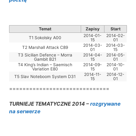
Temat
Zapisy
Start
2014-01-
2014-02-
T1 Sokolsky A00
15
01
2014-03-
2014-03-
T2 Marshall Attack C89
01
15
T3 Sicilian Defence – Morra
2014-04-
2014-05-
Gambit B21
15
01
T4 King’s Indian – Saemisch
2014-09-
2014-10-
Variation E80
15
01
2014-11-
2014-12-
T5 Slav Noteboom System D31
15
01
==============================
TURNIEJE TEMATYCZNE 2014 –
rozgrywane
na serwerze