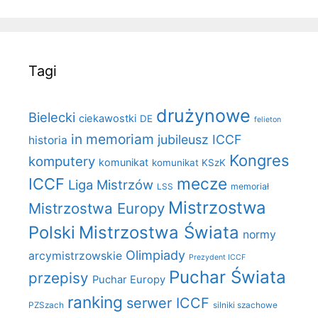
Tagi
drużynowe
Bielecki
ciekawostki
DE
felieton
in memoriam
jubileusz ICCF
historia
Kongres
komputery
komunikat
komunikat KSzK
mecze
ICCF
Liga Mistrzów
LSS
memoriał
Mistrzostwa
Mistrzostwa Europy
Polski
Mistrzostwa Świata
normy
Olimpiady
arcymistrzowskie
Prezydent ICCF
Puchar Świata
przepisy
Puchar Europy
ranking
serwer ICCF
PZSzach
silniki szachowe