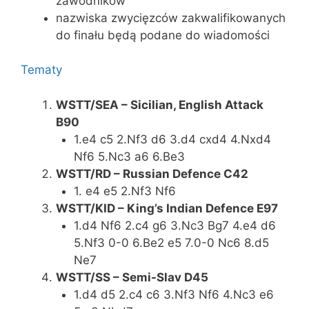
zawodników
nazwiska zwycięzców zakwalifikowanych
do finału będą podane do wiadomości
Tematy
WSTT/SEA – Sicilian, English Attack
B90
1.e4 c5 2.Nf3 d6 3.d4 cxd4 4.Nxd4
Nf6 5.Nc3 a6 6.Be3
WSTT/RD – Russian Defence C42
1. e4 e5 2.Nf3 Nf6
WSTT/KID – King’s Indian Defence E97
1.d4 Nf6 2.c4 g6 3.Nc3 Bg7 4.e4 d6
5.Nf3 0-0 6.Be2 e5 7.0-0 Nc6 8.d5
Ne7
WSTT/SS – Semi-Slav D45
1.d4 d5 2.c4 c6 3.Nf3 Nf6 4.Nc3 e6