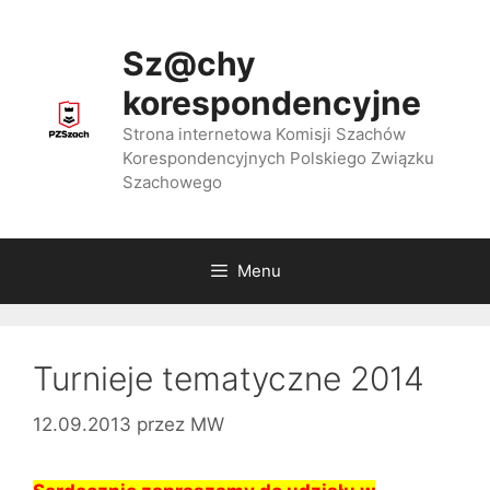
Przejdź
do
Sz@chy
treści
korespondencyjne
Strona internetowa Komisji Szachów
Korespondencyjnych Polskiego Związku
Szachowego
Menu
Turnieje tematyczne 2014
12.09.2013
przez
MW