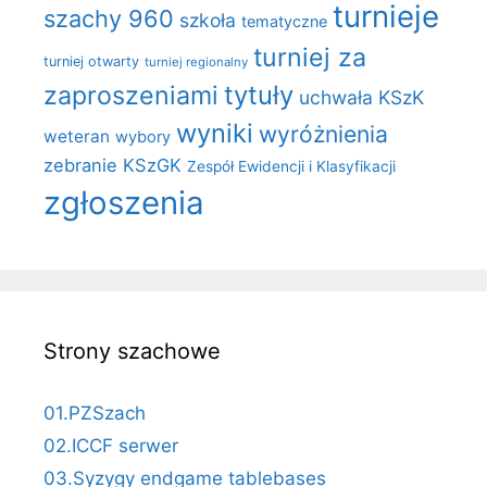
turnieje
szachy 960
szkoła
tematyczne
turniej za
turniej otwarty
turniej regionalny
zaproszeniami
tytuły
uchwała KSzK
wyniki
wyróżnienia
weteran
wybory
zebranie KSzGK
Zespół Ewidencji i Klasyfikacji
zgłoszenia
Strony szachowe
01.PZSzach
02.ICCF serwer
03.Syzygy endgame tablebases