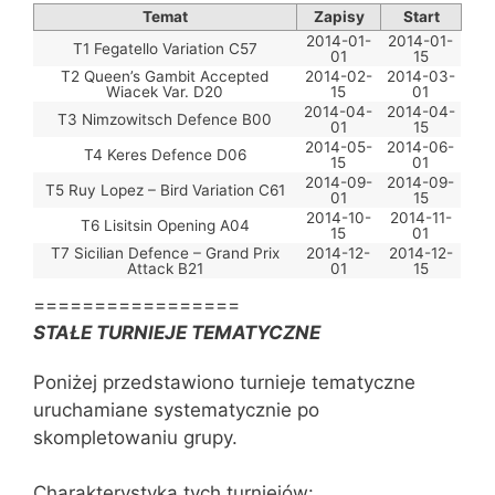
Temat
Zapisy
Start
2014-01-
2014-01-
T1 Fegatello Variation C57
01
15
T2 Queen’s Gambit Accepted
2014-02-
2014-03-
Wiacek Var. D20
15
01
2014-04-
2014-04-
T3 Nimzowitsch Defence B00
01
15
2014-05-
2014-06-
T4 Keres Defence D06
15
01
2014-09-
2014-09-
T5 Ruy Lopez – Bird Variation C61
01
15
2014-10-
2014-11-
T6 Lisitsin Opening A04
15
01
T7 Sicilian Defence – Grand Prix
2014-12-
2014-12-
Attack B21
01
15
=================
STAŁE TURNIEJE TEMATYCZNE
Poniżej przedstawiono turnieje tematyczne
uruchamiane systematycznie po
skompletowaniu grupy.
Charakterystyka tych turniejów: