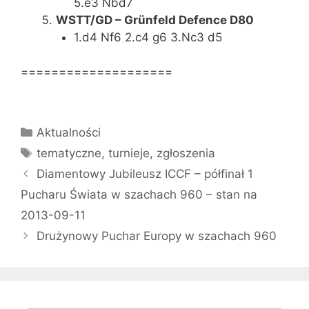
5.e3 Nbd7
WSTT/GD – Grünfeld Defence D80
1.d4 Nf6 2.c4 g6 3.Nc3 d5
====================
Kategorie
Aktualności
Tagi
tematyczne
,
turnieje
,
zgłoszenia
Diamentowy Jubileusz ICCF – półfinał 1
Pucharu Świata w szachach 960 – stan na
2013-09-11
Drużynowy Puchar Europy w szachach 960