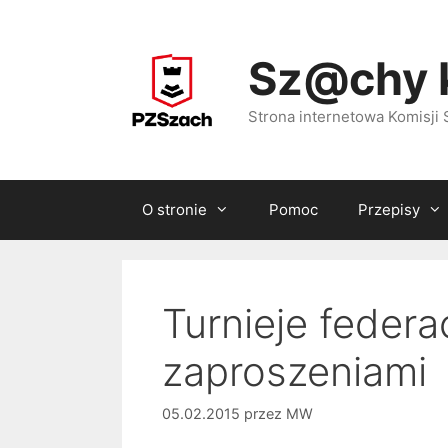
Przejdź
do
Sz@chy 
treści
Strona internetowa Komisj
O stronie
Pomoc
Przepisy
Turnieje federac
zaproszeniami
05.02.2015
przez
MW