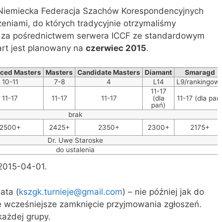
i Niemiecka Federacja Szachów Korespondencyjnych
zeniami, do których tradycyjnie otrzymaliśmy
e za pośrednictwem serwera ICCF ze standardowym
rt jest planowany na
czerwiec 2015
.
ced Masters
Masters
Candidate Masters
Diamant
Smaragd
10-11
7-8
4
L14
L9/rankingow
11-17
11-17
11-17
11-17
(dla
11-17 (dla pań
pań)
brak
2500+
2425+
2350+
2300+
2175+
Dr. Uwe Staroske
do ustalenia
2015-04-01.
ata (
kszgk.turnieje@gmail.com
) – nie później jak do
e wcześniejsze zamknięcie przyjmowania zgłoszeń.
ażdej grupy.