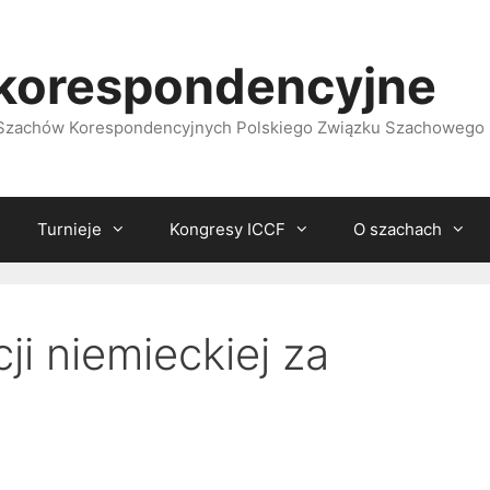
korespondencyjne
i Szachów Korespondencyjnych Polskiego Związku Szachowego
Turnieje
Kongresy ICCF
O szachach
ji niemieckiej za